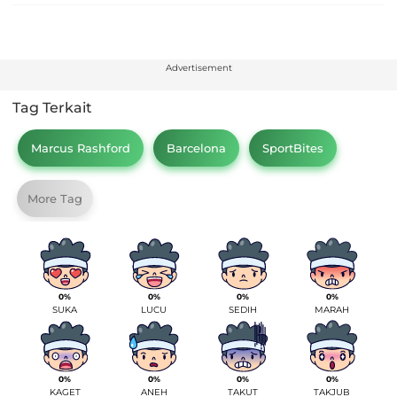
Advertisement
Tag Terkait
Marcus Rashford
Barcelona
SportBites
More Tag
0%
0%
0%
0%
SUKA
LUCU
SEDIH
MARAH
0%
0%
0%
0%
KAGET
ANEH
TAKUT
TAKJUB