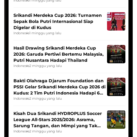
League
Indonesia
1 minggu yang lalu
Srikandi Merdeka Cup 2026: Turnamen
Sepak Bola Putri Internasional Siap
Digelar di Kudus
Indonesia
1 minggu yang lalu
Hasil Drawing Srikandi Merdeka Cup
2026: Garuda Pertiwi Bertemu Malaysia,
Putri Nusantara Hadapi Thailand
Indonesia
2 minggu yang lalu
Bakti Olahraga Djarum Foundation dan
PSSI Gelar Srikandi Merdeka Cup 2026 di
Kudus: 2 Tim Putri Indonesia Hadapi 6
Tim Asia
Indonesia
2 minggu yang lalu
Kisah Dua Srikandi HYDROPLUS Soccer
League All-Stars 2025/2026: Asrama,
Sarung Tangan, dan Mimpi yang Tak
Pernah Padam
Indonesia
2 minggu yang lalu