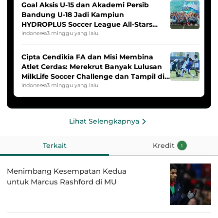
Goal Aksis U-15 dan Akademi Persib
Bandung U-18 Jadi Kampiun
HYDROPLUS Soccer League All-Stars
2025/2026
Indonesia
3 minggu yang lalu
Cipta Cendikia FA dan Misi Membina
Atlet Cerdas: Merekrut Banyak Lulusan
MilkLife Soccer Challenge dan Tampil di
HYDROPLUS Soccer League
Indonesia
3 minggu yang lalu
Lihat Selengkapnya
Terkait
Kredit
1
Menimbang Kesempatan Kedua
untuk Marcus Rashford di MU