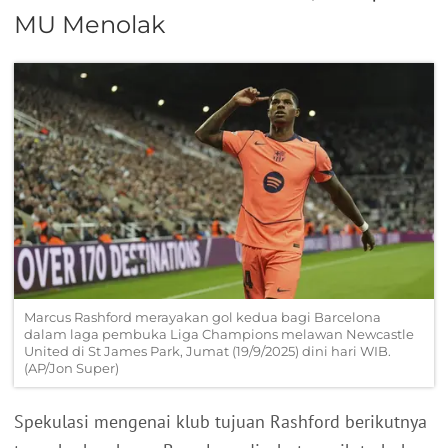
MU Menolak
Marcus Rashford merayakan gol kedua bagi Barcelona
dalam laga pembuka Liga Champions melawan Newcastle
United di St James Park, Jumat (19/9/2025) dini hari WIB.
(AP/Jon Super)
Spekulasi mengenai klub tujuan Rashford berikutnya