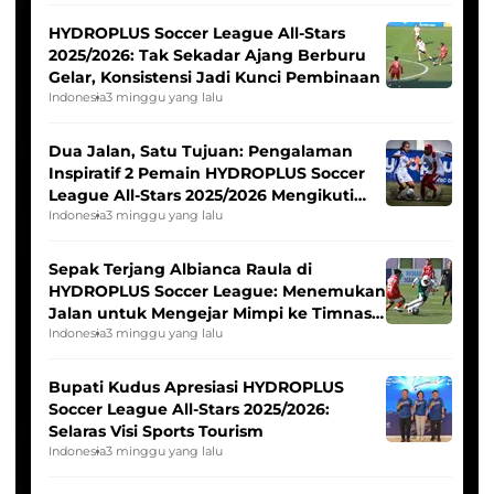
HYDROPLUS Soccer League All-Stars
2025/2026: Tak Sekadar Ajang Berburu
Gelar, Konsistensi Jadi Kunci Pembinaan
Indonesia
3 minggu yang lalu
Dua Jalan, Satu Tujuan: Pengalaman
Inspiratif 2 Pemain HYDROPLUS Soccer
League All-Stars 2025/2026 Mengikuti
Seleksi Timnas Indonesia Putri
Indonesia
3 minggu yang lalu
Sepak Terjang Albianca Raula di
HYDROPLUS Soccer League: Menemukan
Jalan untuk Mengejar Mimpi ke Timnas
Indonesia Putri
Indonesia
3 minggu yang lalu
Bupati Kudus Apresiasi HYDROPLUS
Soccer League All-Stars 2025/2026:
Selaras Visi Sports Tourism
Indonesia
3 minggu yang lalu