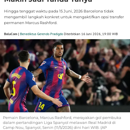
Hingga tenggat waktu pada 15 Juni, 2026 Barcelona tidak
mengambil langkah konkret untuk mengaktifkan opsi transfer
permanen Marcus Rashford.
BolaCom |
Benediktus Gerendo Pradigdo
Diterbitkan 16 Juni 2026, 19:00 WIB
Pemain Barcelona, Marcus Rashford, merayakan gol pembuka
dalam pertandingan Liga Spanyol melawan Real Madrid di
Camp Nou, Spanyol, Senin (11/5/2026) dini hari WIB. (AP