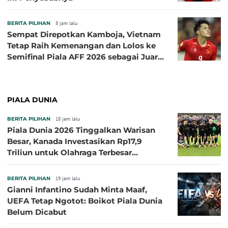
BERITA PILIHAN
8 jam lalu
Sempat Direpotkan Kamboja, Vietnam
Tetap Raih Kemenangan dan Lolos ke
Semifinal Piala AFF 2026 sebagai Juara
Grup A
PIALA DUNIA
BERITA PILIHAN
18 jam lalu
Piala Dunia 2026 Tinggalkan Warisan
Besar, Kanada Investasikan Rp17,9
Triliun untuk Olahraga Terbesar
Sepanjang Sejarah
BERITA PILIHAN
19 jam lalu
Gianni Infantino Sudah Minta Maaf,
UEFA Tetap Ngotot: Boikot Piala Dunia
Belum Dicabut