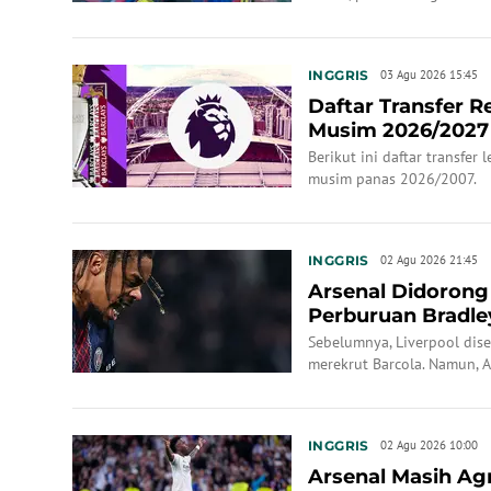
pemain ke Parc des Princes
INGGRIS
03 Agu 2026 15:45
Daftar Transfer R
Musim 2026/2027
Berikut ini daftar transfer
musim panas 2026/2007.
INGGRIS
02 Agu 2026 21:45
Arsenal Didorong
Perburuan Bradle
Sebelumnya, Liverpool dise
merekrut Barcola. Namun, A
kesempatan mendatangkan p
terus bersaing memperebut
INGGRIS
02 Agu 2026 10:00
Arsenal Masih Agr