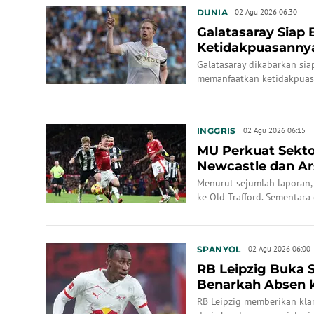
DUNIA
02 Agu 2026 06:30
Galatasaray Siap 
Ketidakpuasannya 
Galatasaray dikabarkan sia
memanfaatkan ketidakpuasa
INGGRIS
02 Agu 2026 06:15
MU Perkuat Sekto
Newcastle dan Ar
Menurut sejumlah laporan, 
ke Old Trafford. Sementara 
kemungkinan merekrut Lewi
SPANYOL
02 Agu 2026 06:00
RB Leipzig Buka 
Benarkah Absen k
Madrid?
RB Leipzig memberikan klar