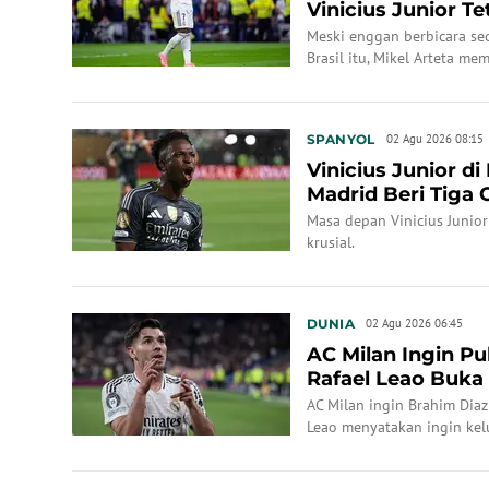
Vinicius Junior Te
Meski enggan berbicara se
Brasil itu, Mikel Arteta me
berbenah demi mempertaha
League.
SPANYOL
02 Agu 2026 08:15
Vinicius Junior d
Madrid Beri Tiga 
Ketertarikan A...
Masa depan Vinicius Junio
krusial.
DUNIA
02 Agu 2026 06:45
AC Milan Ingin P
Rafael Leao Buka
AC Milan ingin Brahim Diaz
Leao menyatakan ingin kelu