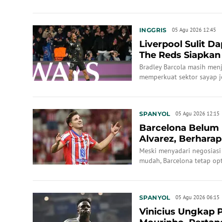
2026.
INGGRIS
05 Agu 2026 12:45
Liverpool Sulit D
The Reds Siapka
Bradley Barcola masih menj
memperkuat sektor sayap j
SPANYOL
05 Agu 2026 12:15
Barcelona Belum 
Alvarez, Berharap
Desak Atleti...
Meski menyadari negosiasi 
mudah, Barcelona tetap opt
SPANYOL
05 Agu 2026 06:15
Vinicius Ungkap 