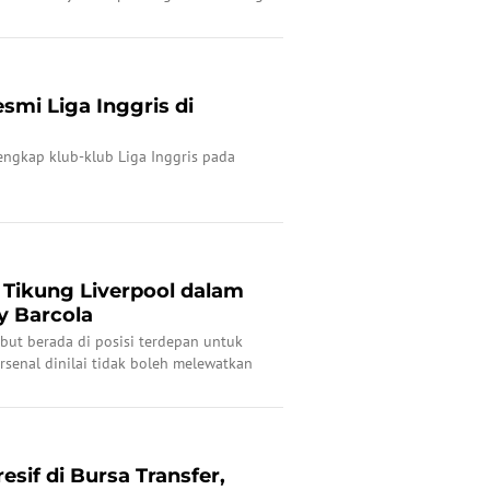
 mulai terbuka.
esmi Liga Inggris di
 lengkap klub-klub Liga Inggris pada
 Tikung Liverpool dalam
y Barcola
but berada di posisi terdepan untuk
rsenal dinilai tidak boleh melewatkan
emain berusia 23 tahun itu jika ingin
kan gelar juara.
esif di Bursa Transfer,