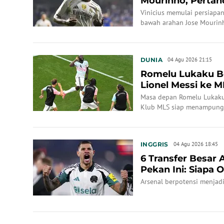
Mourinho, Pertan
Madrid?
Vinicius memulai persiapa
bawah arahan Jose Mourin
DUNIA
04 Agu 2026 21:15
Romelu Lukaku B
Lionel Messi ke M
Masa depan Romelu Lukaku 
Klub MLS siap menampung
INGGRIS
04 Agu 2026 18:45
6 Transfer Besar 
Pekan Ini: Siapa O
Arsenal berpotensi menjadi