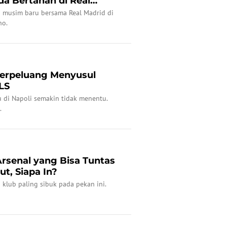
da Bertahan di Real
n musim baru bersama Real Madrid di
ho.
erpeluang Menyusul
LS
di Napoli semakin tidak menentu.
.
Arsenal yang Bisa Tuntas
ut, Siapa In?
 klub paling sibuk pada pekan ini.