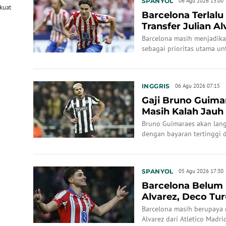
SPANYOL
06 Agu 2026 13:00
kuat
Barcelona Terlal
Transfer Julian Al
Melemah
Barcelona masih menjadika
sebagai prioritas utama un
INGGRIS
06 Agu 2026 07:15
Gaji Bruno Guima
Masih Kalah Jauh
Bruno Guimaraes akan lan
dengan bayaran tertinggi d
SPANYOL
05 Agu 2026 17:30
Barcelona Belum 
Alvarez, Deco Tu
Barcelona masih berupaya 
Alvarez dari Atletico Madr