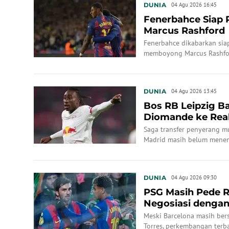
DUNIA
04 Agu 2026 16:45
Fenerbahce Siap 
Marcus Rashford
Fenerbahce dikabarkan si
memboyong Marcus Rashfo
DUNIA
04 Agu 2026 13:45
Bos RB Leipzig Ba
Diomande ke Rea
Saga transfer penyerang mu
Madrid masih belum menemu
DUNIA
04 Agu 2026 09:30
PSG Masih Pede R
Negosiasi dengan
Meski Barcelona masih bers
Torres, perkembangan terb