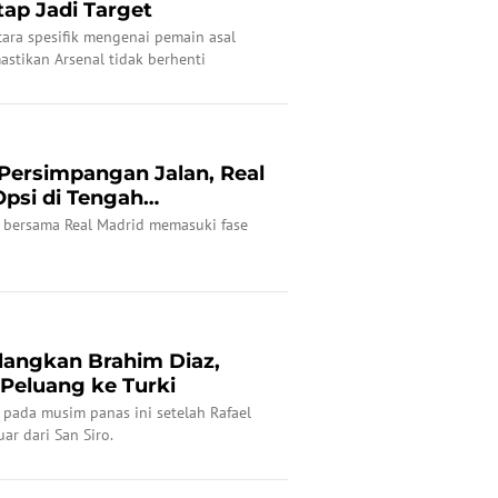
tap Jadi Target
cara spesifik mengenai pemain asal
mastikan Arsenal tidak berhenti
nkan daya saing sebagai juara Premier
i Persimpangan Jalan, Real
Opsi di Tengah
r bersama Real Madrid memasuki fase
ulangkan Brahim Diaz,
 Peluang ke Turki
 pada musim panas ini setelah Rafael
ar dari San Siro.