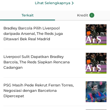
Lihat Selengkapnya
Terkait
Kredit
1
Bradley Barcola Pilih Liverpool
daripada Arsenal, The Reds juga
Ditawari Bek Real Madrid
Liverpool Sulit Dapatkan Bradley
Barcola, The Reds Siapkan Rencana
Cadangan
PSG Masih Pede Rekrut Ferran Torres,
Negosiasi dengan Barcelona
Dipercepat