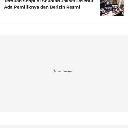
Temuan Senpi di Sekolah Jaksel Disebut
Ada Pemiliknya dan Berizin Resmi
Advertisement