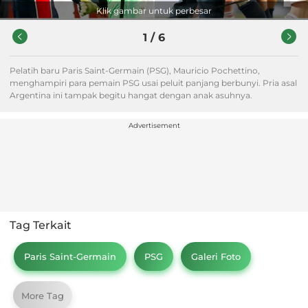
Klik gambar untuk perbesar
1
/
6
Pelatih baru Paris Saint-Germain (PSG), Mauricio Pochettino,
menghampiri para pemain PSG usai peluit panjang berbunyi. Pria asal
Argentina ini tampak begitu hangat dengan anak asuhnya.
Advertisement
Tag Terkait
Paris Saint-Germain
PSG
Galeri Foto
More Tag