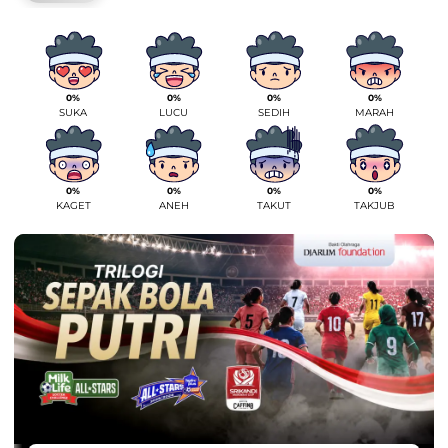
0%
0%
0%
0%
SUKA
LUCU
SEDIH
MARAH
0%
0%
0%
0%
KAGET
ANEH
TAKUT
TAKJUB