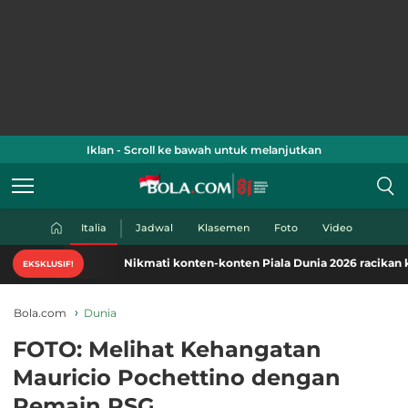
Iklan - Scroll ke bawah untuk melanjutkan
Italia
Jadwal
Klasemen
Foto
Video
Nikmati konten-konten Piala Dunia 2026 racikan khas Bol
EKSKLUSIF!
Bola.com
Dunia
FOTO: Melihat Kehangatan
Mauricio Pochettino dengan
Pemain PSG