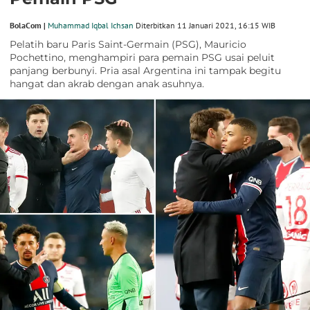
BolaCom |
Muhammad Iqbal Ichsan
Diterbitkan 11 Januari 2021, 16:15 WIB
Pelatih baru Paris Saint-Germain (PSG), Mauricio
Pochettino, menghampiri para pemain PSG usai peluit
panjang berbunyi. Pria asal Argentina ini tampak begitu
hangat dan akrab dengan anak asuhnya.