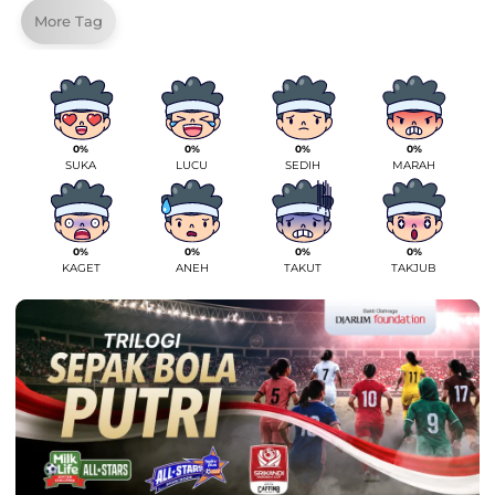
More Tag
0%
0%
0%
0%
SUKA
LUCU
SEDIH
MARAH
0%
0%
0%
0%
KAGET
ANEH
TAKUT
TAKJUB