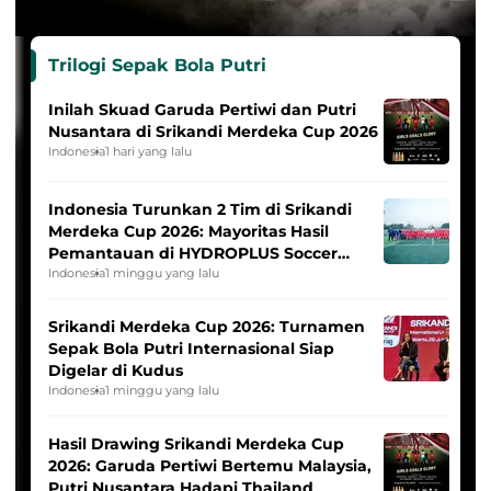
Trilogi Sepak Bola Putri
Inilah Skuad Garuda Pertiwi dan Putri
Nusantara di Srikandi Merdeka Cup 2026
Indonesia
1 hari yang lalu
Indonesia Turunkan 2 Tim di Srikandi
Merdeka Cup 2026: Mayoritas Hasil
Pemantauan di HYDROPLUS Soccer
League
Indonesia
1 minggu yang lalu
Srikandi Merdeka Cup 2026: Turnamen
Sepak Bola Putri Internasional Siap
Digelar di Kudus
Indonesia
1 minggu yang lalu
Hasil Drawing Srikandi Merdeka Cup
2026: Garuda Pertiwi Bertemu Malaysia,
Putri Nusantara Hadapi Thailand