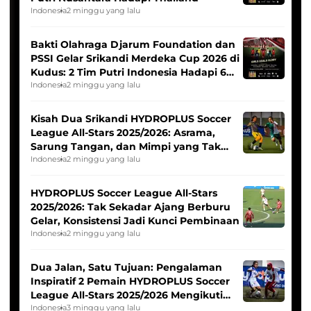
Indonesia
2 minggu yang lalu
Bakti Olahraga Djarum Foundation dan
PSSI Gelar Srikandi Merdeka Cup 2026 di
Kudus: 2 Tim Putri Indonesia Hadapi 6
Tim Asia
Indonesia
2 minggu yang lalu
Kisah Dua Srikandi HYDROPLUS Soccer
League All-Stars 2025/2026: Asrama,
Sarung Tangan, dan Mimpi yang Tak
Pernah Padam
Indonesia
2 minggu yang lalu
HYDROPLUS Soccer League All-Stars
2025/2026: Tak Sekadar Ajang Berburu
Gelar, Konsistensi Jadi Kunci Pembinaan
Indonesia
2 minggu yang lalu
Dua Jalan, Satu Tujuan: Pengalaman
Inspiratif 2 Pemain HYDROPLUS Soccer
League All-Stars 2025/2026 Mengikuti
Seleksi Timnas Indonesia Putri
Indonesia
3 minggu yang lalu