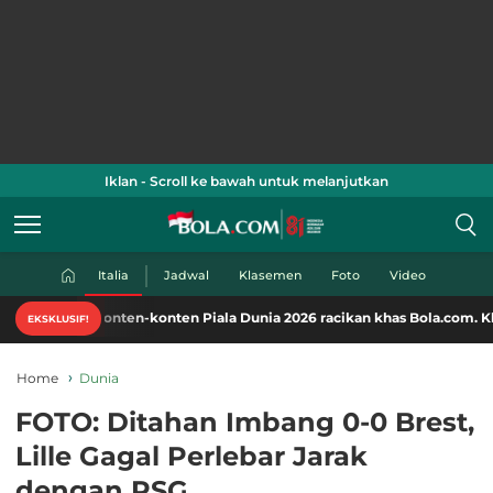
Iklan - Scroll ke bawah untuk melanjutkan
Italia
Jadwal
Klasemen
Foto
Video
Nikmati konten-konten Piala Dunia 2026 racikan khas Bola.com. Klik di s
EKSKLUSIF!
Home
Dunia
FOTO: Ditahan Imbang 0-0 Brest,
Lille Gagal Perlebar Jarak
dengan PSG