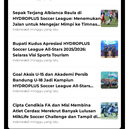
Sepak Terjang Albianca Raula di
HYDROPLUS Soccer League: Menemukan
Jalan untuk Mengejar Mimpi ke Timnas
Indonesia Putri
Indonesia
3 minggu yang lalu
Bupati Kudus Apresiasi HYDROPLUS
Soccer League All-Stars 2025/2026:
Selaras Visi Sports Tourism
Indonesia
3 minggu yang lalu
Goal Aksis U-15 dan Akademi Persib
Bandung U-18 Jadi Kampiun
HYDROPLUS Soccer League All-Stars
2025/2026
Indonesia
3 minggu yang lalu
Cipta Cendikia FA dan Misi Membina
Atlet Cerdas: Merekrut Banyak Lulusan
MilkLife Soccer Challenge dan Tampil di
HYDROPLUS Soccer League
Indonesia
3 minggu yang lalu