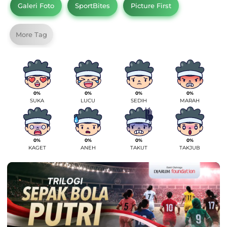
Galeri Foto
SportBites
Picture First
More Tag
0%
0%
0%
0%
SUKA
LUCU
SEDIH
MARAH
0%
0%
0%
0%
KAGET
ANEH
TAKUT
TAKJUB