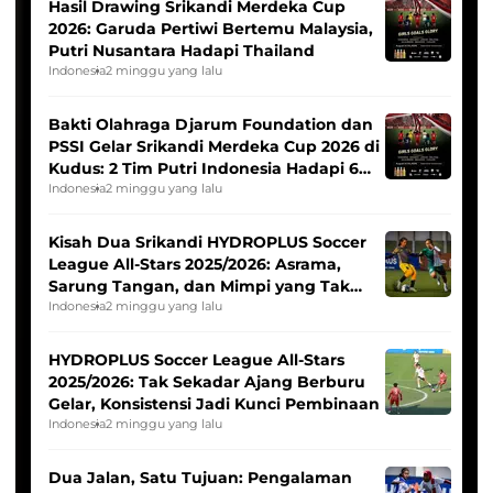
Hasil Drawing Srikandi Merdeka Cup
2026: Garuda Pertiwi Bertemu Malaysia,
Putri Nusantara Hadapi Thailand
Indonesia
2 minggu yang lalu
Bakti Olahraga Djarum Foundation dan
PSSI Gelar Srikandi Merdeka Cup 2026 di
Kudus: 2 Tim Putri Indonesia Hadapi 6
Tim Asia
Indonesia
2 minggu yang lalu
Kisah Dua Srikandi HYDROPLUS Soccer
League All-Stars 2025/2026: Asrama,
Sarung Tangan, dan Mimpi yang Tak
Pernah Padam
Indonesia
2 minggu yang lalu
HYDROPLUS Soccer League All-Stars
2025/2026: Tak Sekadar Ajang Berburu
Gelar, Konsistensi Jadi Kunci Pembinaan
Indonesia
2 minggu yang lalu
Dua Jalan, Satu Tujuan: Pengalaman