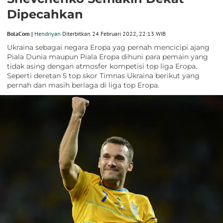
Dipecahkan
BolaCom |
Hendriyan
Diterbitkan 24 Februari 2022, 22:13 WIB
Ukraina sebagai negara Eropa yag pernah mencicipi ajang
Piala Dunia maupun Piala Eropa dihuni para pemain yang
tidak asing dengan atmosfer kompetisi top liga Eropa.
Seperti deretan 5 top skor Timnas Ukraina berikut yang
pernah dan masih berlaga di liga top Eropa.