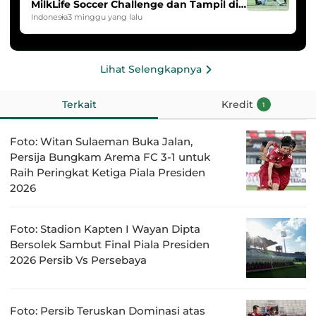
MilkLife Soccer Challenge dan Tampil di
HYDROPLUS Soccer League
Indonesia
3 minggu yang lalu
Lihat Selengkapnya
Terkait
Kredit
1
Foto: Witan Sulaeman Buka Jalan,
Persija Bungkam Arema FC 3-1 untuk
Raih Peringkat Ketiga Piala Presiden
2026
Foto: Stadion Kapten I Wayan Dipta
Bersolek Sambut Final Piala Presiden
2026 Persib Vs Persebaya
Foto: Persib Teruskan Dominasi atas