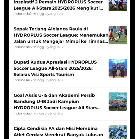
Inspiratif 2 Pemain HYDROPLUS Soccer
League All-Stars 2025/2026 Mengikuti
Seleksi Timnas Indonesia Putri
Indonesia
2 minggu yang lalu
Sepak Terjang Albianca Raula di
HYDROPLUS Soccer League: Menemukan
Jalan untuk Mengejar Mimpi ke Timnas
Indonesia Putri
Indonesia
3 minggu yang lalu
Bupati Kudus Apresiasi HYDROPLUS
Soccer League All-Stars 2025/2026:
Selaras Visi Sports Tourism
Indonesia
3 minggu yang lalu
Goal Aksis U-15 dan Akademi Persib
Bandung U-18 Jadi Kampiun
HYDROPLUS Soccer League All-Stars
2025/2026
Indonesia
3 minggu yang lalu
Cipta Cendikia FA dan Misi Membina
Atlet Cerdas: Merekrut Banyak Lulusan