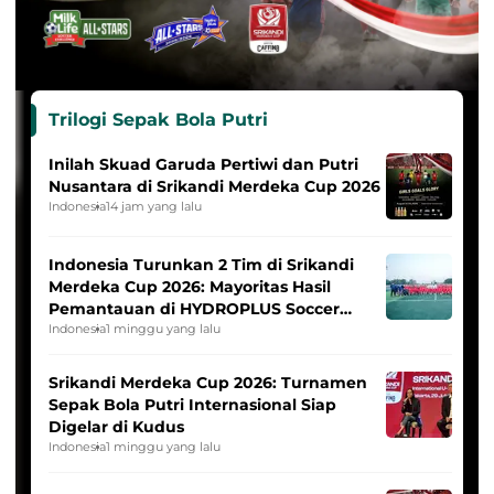
Trilogi Sepak Bola Putri
Inilah Skuad Garuda Pertiwi dan Putri
Nusantara di Srikandi Merdeka Cup 2026
Indonesia
14 jam yang lalu
Indonesia Turunkan 2 Tim di Srikandi
Merdeka Cup 2026: Mayoritas Hasil
Pemantauan di HYDROPLUS Soccer
League
Indonesia
1 minggu yang lalu
Srikandi Merdeka Cup 2026: Turnamen
Sepak Bola Putri Internasional Siap
Digelar di Kudus
Indonesia
1 minggu yang lalu