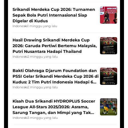
Srikandi Merdeka Cup 2026: Turnamen
Sepak Bola Putri Internasional Siap
Digelar di Kudus
Indonesia
1 minggu yang lalu
Hasil Drawing Srikandi Merdeka Cup
2026: Garuda Pertiwi Bertemu Malaysia,
Putri Nusantara Hadapi Thailand
Indonesia
2 minggu yang lalu
Bakti Olahraga Djarum Foundation dan
PSSI Gelar Srikandi Merdeka Cup 2026 di
Kudus: 2 Tim Putri Indonesia Hadapi 6
Tim Asia
Indonesia
2 minggu yang lalu
Kisah Dua Srikandi HYDROPLUS Soccer
League All-Stars 2025/2026: Asrama,
Sarung Tangan, dan Mimpi yang Tak
Pernah Padam
Indonesia
3 minggu yang lalu