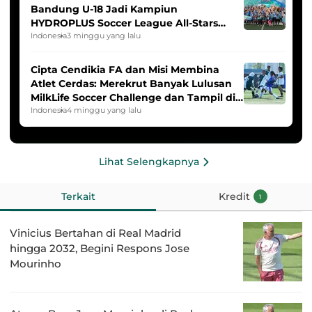
Bandung U-18 Jadi Kampiun
HYDROPLUS Soccer League All-Stars
2025/2026
Indonesia
3 minggu yang lalu
Cipta Cendikia FA dan Misi Membina
Atlet Cerdas: Merekrut Banyak Lulusan
MilkLife Soccer Challenge dan Tampil di
HYDROPLUS Soccer League
Indonesia
4 minggu yang lalu
Lihat Selengkapnya
Terkait
Kredit
1
Vinicius Bertahan di Real Madrid
hingga 2032, Begini Respons Jose
Mourinho