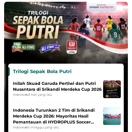
Trilogi Sepak Bola Putri
Inilah Skuad Garuda Pertiwi dan Putri
Nusantara di Srikandi Merdeka Cup 2026
Indonesia
3 hari yang lalu
Indonesia Turunkan 2 Tim di Srikandi
Merdeka Cup 2026: Mayoritas Hasil
Pemantauan di HYDROPLUS Soccer
League
Indonesia
1 minggu yang lalu