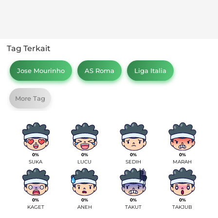
Advertisement
Tag Terkait
Jose Mourinho
AS Roma
Liga Italia
More Tag
0%
0%
0%
0%
SUKA
LUCU
SEDIH
MARAH
0%
0%
0%
0%
KAGET
ANEH
TAKUT
TAKJUB