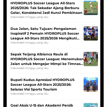
HYDROPLUS Soccer League All-Stars
2025/2026: Tak Sekadar Ajang Berburu
Gelar, Konsistensi Jadi Kunci Pembinaan
Indonesia
3 minggu yang lalu
Dua Jalan, Satu Tujuan: Pengalaman
Inspiratif 2 Pemain HYDROPLUS Soccer
League All-Stars 2025/2026 Mengikuti
Seleksi Timnas Indonesia Putri
Indonesia
3 minggu yang lalu
Sepak Terjang Albianca Raula di
HYDROPLUS Soccer League: Menemukan
Jalan untuk Mengejar Mimpi ke Timnas
Indonesia Putri
Indonesia
3 minggu yang lalu
Bupati Kudus Apresiasi HYDROPLUS
Soccer League All-Stars 2025/2026:
Selaras Visi Sports Tourism
Indonesia
3 minggu yang lalu
Goal Aksis U-15 dan Akademi Persib