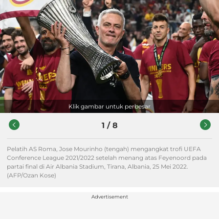
Klik gambar untuk perbesar
1
/
8
Pelatih AS Roma, Jose Mourinho (tengah) mengangkat trofi UEFA
Conference League 2021/2022 setelah menang atas Feyenoord pada
partai final di Air Albania Stadium, Tirana, Albania, 25 Mei 2022.
(AFP/Ozan Kose)