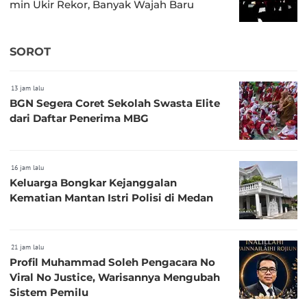
min Ukir Rekor, Banyak Wajah Baru
SOROT
13 jam lalu
BGN Segera Coret Sekolah Swasta Elite
dari Daftar Penerima MBG
16 jam lalu
Keluarga Bongkar Kejanggalan
Kematian Mantan Istri Polisi di Medan
21 jam lalu
Profil Muhammad Soleh Pengacara No
Viral No Justice, Warisannya Mengubah
Sistem Pemilu