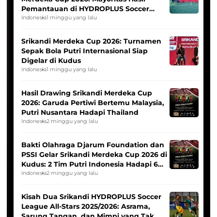
Pemantauan di HYDROPLUS Soccer
League
Indonesia
1 minggu yang lalu
Srikandi Merdeka Cup 2026: Turnamen
Sepak Bola Putri Internasional Siap
Digelar di Kudus
Indonesia
1 minggu yang lalu
Hasil Drawing Srikandi Merdeka Cup
2026: Garuda Pertiwi Bertemu Malaysia,
Putri Nusantara Hadapi Thailand
Indonesia
2 minggu yang lalu
Bakti Olahraga Djarum Foundation dan
PSSI Gelar Srikandi Merdeka Cup 2026 di
Kudus: 2 Tim Putri Indonesia Hadapi 6
Tim Asia
Indonesia
2 minggu yang lalu
Kisah Dua Srikandi HYDROPLUS Soccer
League All-Stars 2025/2026: Asrama,
Sarung Tangan, dan Mimpi yang Tak