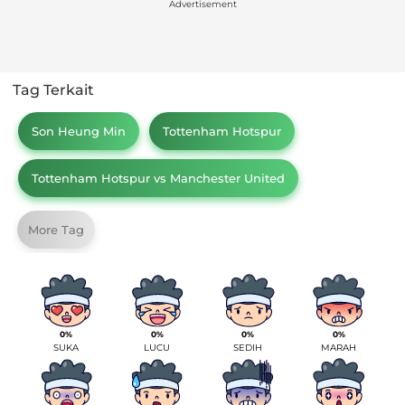
Advertisement
Tag Terkait
Son Heung Min
Tottenham Hotspur
Tottenham Hotspur vs Manchester United
More Tag
0%
0%
0%
0%
SUKA
LUCU
SEDIH
MARAH