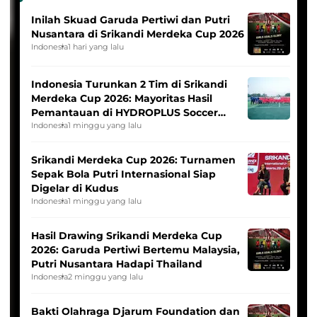
Inilah Skuad Garuda Pertiwi dan Putri
Nusantara di Srikandi Merdeka Cup 2026
Indonesia
1 hari yang lalu
Indonesia Turunkan 2 Tim di Srikandi
Merdeka Cup 2026: Mayoritas Hasil
Pemantauan di HYDROPLUS Soccer
League
Indonesia
1 minggu yang lalu
Srikandi Merdeka Cup 2026: Turnamen
Sepak Bola Putri Internasional Siap
Digelar di Kudus
Indonesia
1 minggu yang lalu
Hasil Drawing Srikandi Merdeka Cup
2026: Garuda Pertiwi Bertemu Malaysia,
Putri Nusantara Hadapi Thailand
Indonesia
2 minggu yang lalu
Bakti Olahraga Djarum Foundation dan