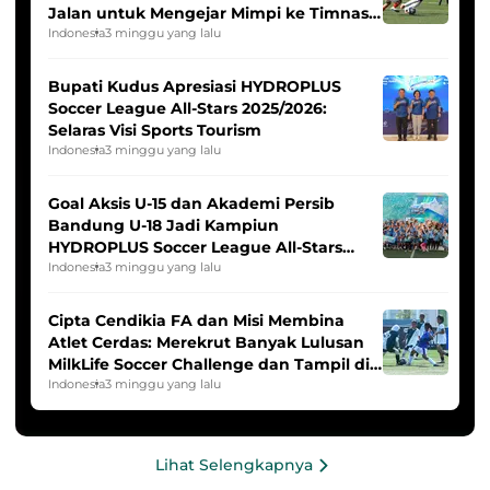
Jalan untuk Mengejar Mimpi ke Timnas
Indonesia Putri
Indonesia
3 minggu yang lalu
Bupati Kudus Apresiasi HYDROPLUS
Soccer League All-Stars 2025/2026:
Selaras Visi Sports Tourism
Indonesia
3 minggu yang lalu
Goal Aksis U-15 dan Akademi Persib
Bandung U-18 Jadi Kampiun
HYDROPLUS Soccer League All-Stars
2025/2026
Indonesia
3 minggu yang lalu
Cipta Cendikia FA dan Misi Membina
Atlet Cerdas: Merekrut Banyak Lulusan
MilkLife Soccer Challenge dan Tampil di
HYDROPLUS Soccer League
Indonesia
3 minggu yang lalu
Lihat Selengkapnya