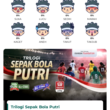
0%
0%
0%
0%
SUKA
LUCU
SEDIH
MARAH
0%
0%
0%
0%
KAGET
ANEH
TAKUT
TAKJUB
Trilogi Sepak Bola Putri