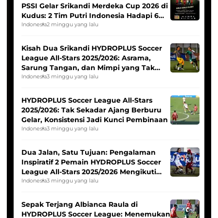
PSSI Gelar Srikandi Merdeka Cup 2026 di
Kudus: 2 Tim Putri Indonesia Hadapi 6
Tim Asia
Indonesia
2 minggu yang lalu
Kisah Dua Srikandi HYDROPLUS Soccer
League All-Stars 2025/2026: Asrama,
Sarung Tangan, dan Mimpi yang Tak
Pernah Padam
Indonesia
3 minggu yang lalu
HYDROPLUS Soccer League All-Stars
2025/2026: Tak Sekadar Ajang Berburu
Gelar, Konsistensi Jadi Kunci Pembinaan
Indonesia
3 minggu yang lalu
Dua Jalan, Satu Tujuan: Pengalaman
Inspiratif 2 Pemain HYDROPLUS Soccer
League All-Stars 2025/2026 Mengikuti
Seleksi Timnas Indonesia Putri
Indonesia
3 minggu yang lalu
Sepak Terjang Albianca Raula di
HYDROPLUS Soccer League: Menemukan