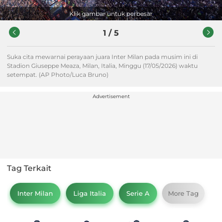
Klik gambar untuk perbesar
1
/
5
Suka cita mewarnai perayaan juara Inter Milan pada musim ini di
Stadion Giuseppe Meaza, Milan, Italia, Minggu (17/05/2026) waktu
setempat. (AP Photo/Luca Bruno)
Advertisement
Tag Terkait
Inter Milan
Liga Italia
Serie A
More Tag