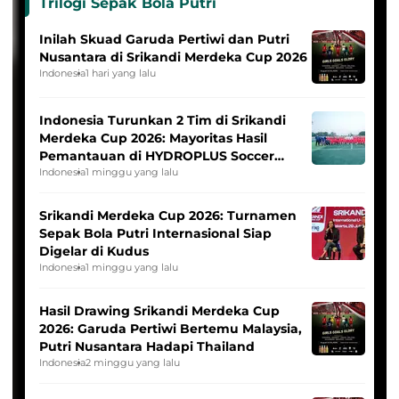
Trilogi Sepak Bola Putri
Inilah Skuad Garuda Pertiwi dan Putri
Nusantara di Srikandi Merdeka Cup 2026
Indonesia
1 hari yang lalu
Indonesia Turunkan 2 Tim di Srikandi
Merdeka Cup 2026: Mayoritas Hasil
Pemantauan di HYDROPLUS Soccer
League
Indonesia
1 minggu yang lalu
Srikandi Merdeka Cup 2026: Turnamen
Sepak Bola Putri Internasional Siap
Digelar di Kudus
Indonesia
1 minggu yang lalu
Hasil Drawing Srikandi Merdeka Cup
2026: Garuda Pertiwi Bertemu Malaysia,
Putri Nusantara Hadapi Thailand
Indonesia
2 minggu yang lalu