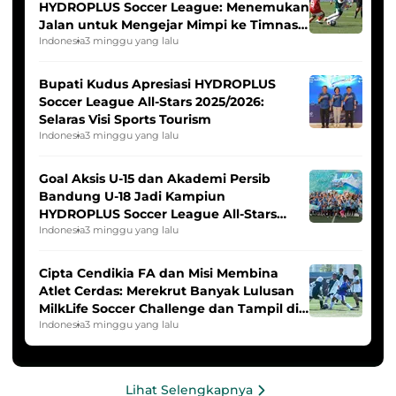
HYDROPLUS Soccer League: Menemukan
Jalan untuk Mengejar Mimpi ke Timnas
Indonesia Putri
Indonesia
3 minggu yang lalu
Bupati Kudus Apresiasi HYDROPLUS
Soccer League All-Stars 2025/2026:
Selaras Visi Sports Tourism
Indonesia
3 minggu yang lalu
Goal Aksis U-15 dan Akademi Persib
Bandung U-18 Jadi Kampiun
HYDROPLUS Soccer League All-Stars
2025/2026
Indonesia
3 minggu yang lalu
Cipta Cendikia FA dan Misi Membina
Atlet Cerdas: Merekrut Banyak Lulusan
MilkLife Soccer Challenge dan Tampil di
HYDROPLUS Soccer League
Indonesia
3 minggu yang lalu
Lihat Selengkapnya