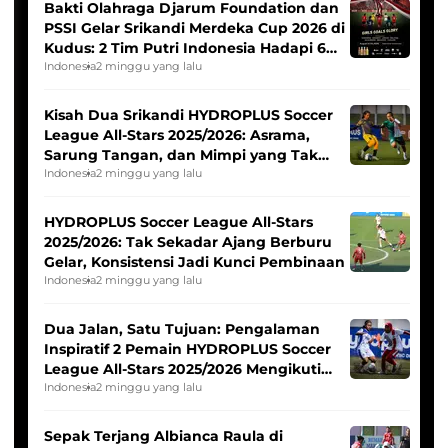
Bakti Olahraga Djarum Foundation dan
PSSI Gelar Srikandi Merdeka Cup 2026 di
Kudus: 2 Tim Putri Indonesia Hadapi 6
Tim Asia
Indonesia
2 minggu yang lalu
Kisah Dua Srikandi HYDROPLUS Soccer
League All-Stars 2025/2026: Asrama,
Sarung Tangan, dan Mimpi yang Tak
Pernah Padam
Indonesia
2 minggu yang lalu
HYDROPLUS Soccer League All-Stars
2025/2026: Tak Sekadar Ajang Berburu
Gelar, Konsistensi Jadi Kunci Pembinaan
Indonesia
2 minggu yang lalu
Dua Jalan, Satu Tujuan: Pengalaman
Inspiratif 2 Pemain HYDROPLUS Soccer
League All-Stars 2025/2026 Mengikuti
Seleksi Timnas Indonesia Putri
Indonesia
2 minggu yang lalu
Sepak Terjang Albianca Raula di