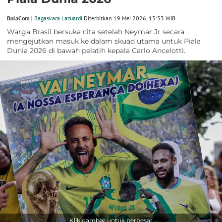
BolaCom |
Bagaskara Lazuardi
Diterbitkan 19 Mei 2026, 13:33 WIB
Warga Brasil bersuka cita setelah Neymar Jr secara
mengejutkan masuk ke dalam skuad utama untuk Piala
Dunia 2026 di bawah pelatih kepala Carlo Ancelotti.
Klik gambar untuk perbesar