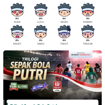
0%
0%
0%
0%
SUKA
LUCU
SEDIH
MARAH
0%
0%
0%
0%
KAGET
ANEH
TAKUT
TAKJUB