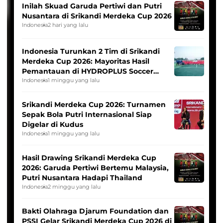
Inilah Skuad Garuda Pertiwi dan Putri
Nusantara di Srikandi Merdeka Cup 2026
Indonesia
2 hari yang lalu
Indonesia Turunkan 2 Tim di Srikandi
Merdeka Cup 2026: Mayoritas Hasil
Pemantauan di HYDROPLUS Soccer
League
Indonesia
1 minggu yang lalu
Srikandi Merdeka Cup 2026: Turnamen
Sepak Bola Putri Internasional Siap
Digelar di Kudus
Indonesia
1 minggu yang lalu
Hasil Drawing Srikandi Merdeka Cup
2026: Garuda Pertiwi Bertemu Malaysia,
Putri Nusantara Hadapi Thailand
Indonesia
2 minggu yang lalu
Bakti Olahraga Djarum Foundation dan
PSSI Gelar Srikandi Merdeka Cup 2026 di