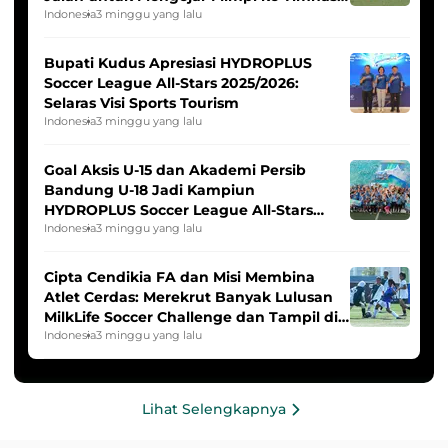
Indonesia Putri
Indonesia
3 minggu yang lalu
Bupati Kudus Apresiasi HYDROPLUS
Soccer League All-Stars 2025/2026:
Selaras Visi Sports Tourism
Indonesia
3 minggu yang lalu
Goal Aksis U-15 dan Akademi Persib
Bandung U-18 Jadi Kampiun
HYDROPLUS Soccer League All-Stars
2025/2026
Indonesia
3 minggu yang lalu
Cipta Cendikia FA dan Misi Membina
Atlet Cerdas: Merekrut Banyak Lulusan
MilkLife Soccer Challenge dan Tampil di
HYDROPLUS Soccer League
Indonesia
3 minggu yang lalu
Lihat Selengkapnya