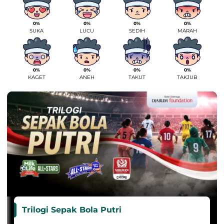
0%
0%
0%
0%
SUKA
LUCU
SEDIH
MARAH
0%
0%
0%
0%
KAGET
ANEH
TAKUT
TAKJUB
Trilogi Sepak Bola Putri