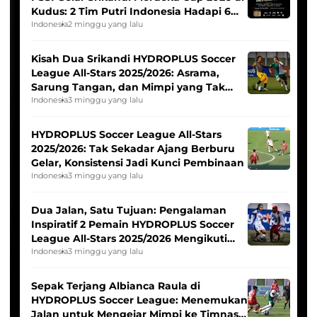
Kudus: 2 Tim Putri Indonesia Hadapi 6
Tim Asia
Indonesia
2 minggu yang lalu
Kisah Dua Srikandi HYDROPLUS Soccer
League All-Stars 2025/2026: Asrama,
Sarung Tangan, dan Mimpi yang Tak
Pernah Padam
Indonesia
3 minggu yang lalu
HYDROPLUS Soccer League All-Stars
2025/2026: Tak Sekadar Ajang Berburu
Gelar, Konsistensi Jadi Kunci Pembinaan
Indonesia
3 minggu yang lalu
Dua Jalan, Satu Tujuan: Pengalaman
Inspiratif 2 Pemain HYDROPLUS Soccer
League All-Stars 2025/2026 Mengikuti
Seleksi Timnas Indonesia Putri
Indonesia
3 minggu yang lalu
Sepak Terjang Albianca Raula di
HYDROPLUS Soccer League: Menemukan
Jalan untuk Mengejar Mimpi ke Timnas