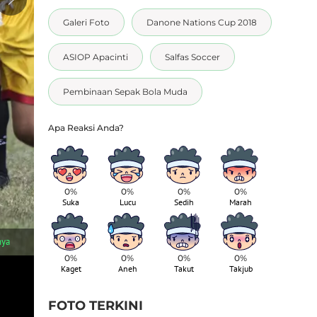
Galeri Foto
Danone Nations Cup 2018
ASIOP Apacinti
Salfas Soccer
Pembinaan Sepak Bola Muda
0%
0%
0%
0%
Suka
Lucu
Sedih
Marah
1
/
8
nya
Pemain Salfas Soccer berusaha melewati pemain Asiop Apacinti 
Jakarta, Minggu (1/4/2018). Asiop menang 3-0 atas Salfas. (Bola.
0%
0%
0%
0%
Kaget
Aneh
Takut
Takjub
FOTO TERKINI