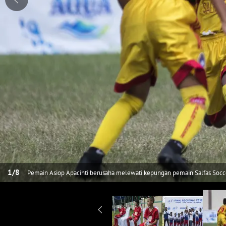
1
/
8
Pemain Asiop Apacinti berusaha melewati kepungan pemain Salfas Socce
Sunter, Jakarta, Minggu (1/4/2018). Asiop menang 3-0 atas Salfas. (Bola.c