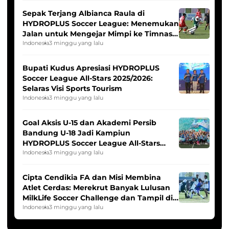
Sepak Terjang Albianca Raula di
HYDROPLUS Soccer League: Menemukan
Jalan untuk Mengejar Mimpi ke Timnas
Indonesia Putri
Indonesia
3 minggu yang lalu
Bupati Kudus Apresiasi HYDROPLUS
Soccer League All-Stars 2025/2026:
Selaras Visi Sports Tourism
Indonesia
3 minggu yang lalu
Goal Aksis U-15 dan Akademi Persib
Bandung U-18 Jadi Kampiun
HYDROPLUS Soccer League All-Stars
2025/2026
Indonesia
3 minggu yang lalu
Cipta Cendikia FA dan Misi Membina
Atlet Cerdas: Merekrut Banyak Lulusan
MilkLife Soccer Challenge dan Tampil di
HYDROPLUS Soccer League
Indonesia
3 minggu yang lalu