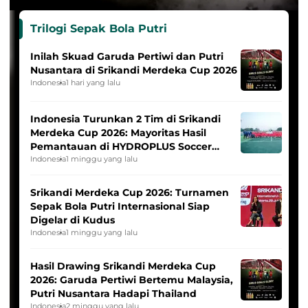
Trilogi Sepak Bola Putri
Inilah Skuad Garuda Pertiwi dan Putri
Nusantara di Srikandi Merdeka Cup 2026
Indonesia
1 hari yang lalu
Indonesia Turunkan 2 Tim di Srikandi
Merdeka Cup 2026: Mayoritas Hasil
Pemantauan di HYDROPLUS Soccer
League
Indonesia
1 minggu yang lalu
Srikandi Merdeka Cup 2026: Turnamen
Sepak Bola Putri Internasional Siap
Digelar di Kudus
Indonesia
1 minggu yang lalu
Hasil Drawing Srikandi Merdeka Cup
2026: Garuda Pertiwi Bertemu Malaysia,
Putri Nusantara Hadapi Thailand
Indonesia
2 minggu yang lalu