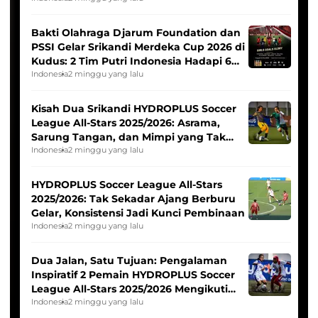
Bakti Olahraga Djarum Foundation dan
PSSI Gelar Srikandi Merdeka Cup 2026 di
Kudus: 2 Tim Putri Indonesia Hadapi 6
Tim Asia
Indonesia
2 minggu yang lalu
Kisah Dua Srikandi HYDROPLUS Soccer
League All-Stars 2025/2026: Asrama,
Sarung Tangan, dan Mimpi yang Tak
Pernah Padam
Indonesia
2 minggu yang lalu
HYDROPLUS Soccer League All-Stars
2025/2026: Tak Sekadar Ajang Berburu
Gelar, Konsistensi Jadi Kunci Pembinaan
Indonesia
2 minggu yang lalu
Dua Jalan, Satu Tujuan: Pengalaman
Inspiratif 2 Pemain HYDROPLUS Soccer
League All-Stars 2025/2026 Mengikuti
Seleksi Timnas Indonesia Putri
Indonesia
2 minggu yang lalu