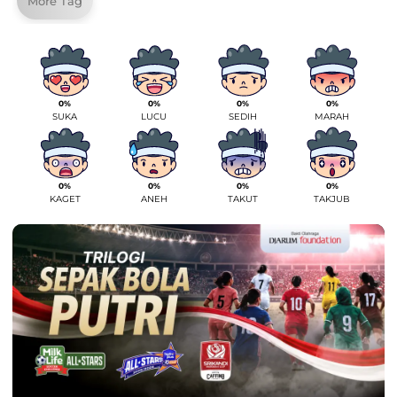
More Tag
0%
0%
0%
0%
SUKA
LUCU
SEDIH
MARAH
0%
0%
0%
0%
KAGET
ANEH
TAKUT
TAKJUB