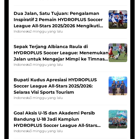
Dua Jalan, Satu Tujuan: Pengalaman
Inspiratif 2 Pemain HYDROPLUS Soccer
League All-Stars 2025/2026 Mengikuti
Seleksi Timnas Indonesia Putri
Indonesia
2 minggu yang lalu
Sepak Terjang Albianca Raula di
HYDROPLUS Soccer League: Menemukan
Jalan untuk Mengejar Mimpi ke Timnas
Indonesia Putri
Indonesia
3 minggu yang lalu
Bupati Kudus Apresiasi HYDROPLUS
Soccer League All-Stars 2025/2026:
Selaras Visi Sports Tourism
Indonesia
3 minggu yang lalu
Goal Aksis U-15 dan Akademi Persib
Bandung U-18 Jadi Kampiun
HYDROPLUS Soccer League All-Stars
2025/2026
Indonesia
3 minggu yang lalu