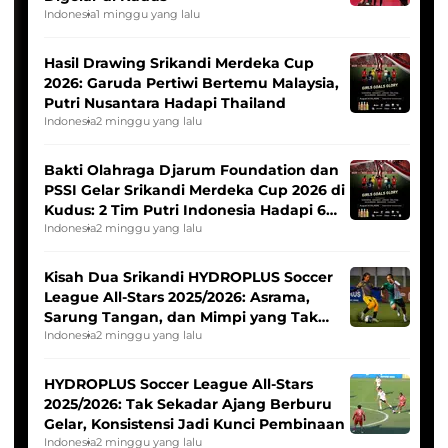
Indonesia
1 minggu yang lalu
Hasil Drawing Srikandi Merdeka Cup
2026: Garuda Pertiwi Bertemu Malaysia,
Putri Nusantara Hadapi Thailand
Indonesia
2 minggu yang lalu
Bakti Olahraga Djarum Foundation dan
PSSI Gelar Srikandi Merdeka Cup 2026 di
Kudus: 2 Tim Putri Indonesia Hadapi 6
Tim Asia
Indonesia
2 minggu yang lalu
Kisah Dua Srikandi HYDROPLUS Soccer
League All-Stars 2025/2026: Asrama,
Sarung Tangan, dan Mimpi yang Tak
Pernah Padam
Indonesia
2 minggu yang lalu
HYDROPLUS Soccer League All-Stars
2025/2026: Tak Sekadar Ajang Berburu
Gelar, Konsistensi Jadi Kunci Pembinaan
Indonesia
2 minggu yang lalu