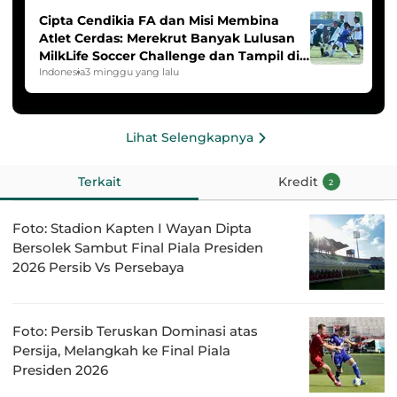
Cipta Cendikia FA dan Misi Membina
Atlet Cerdas: Merekrut Banyak Lulusan
MilkLife Soccer Challenge dan Tampil di
HYDROPLUS Soccer League
Indonesia
3 minggu yang lalu
Lihat Selengkapnya
Terkait
Kredit
2
Foto: Stadion Kapten I Wayan Dipta
Bersolek Sambut Final Piala Presiden
2026 Persib Vs Persebaya
Foto: Persib Teruskan Dominasi atas
Persija, Melangkah ke Final Piala
Presiden 2026