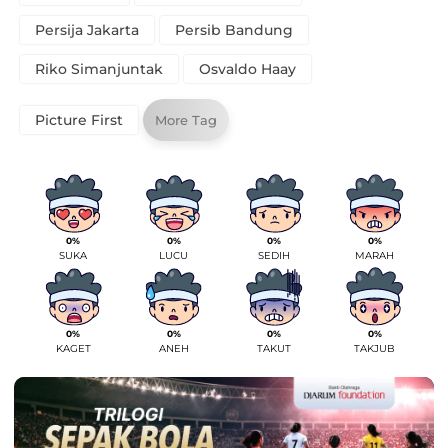
Persija Jakarta
Persib Bandung
Riko Simanjuntak
Osvaldo Haay
Picture First
More Tag
0%
0%
0%
0%
SUKA
LUCU
SEDIH
MARAH
0%
0%
0%
0%
KAGET
ANEH
TAKUT
TAKJUB