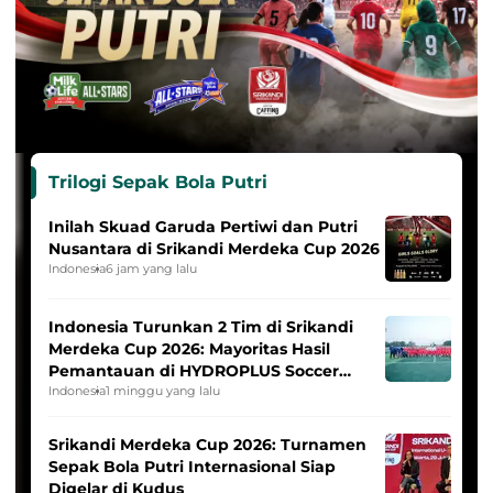
Trilogi Sepak Bola Putri
Inilah Skuad Garuda Pertiwi dan Putri
Nusantara di Srikandi Merdeka Cup 2026
Indonesia
6 jam yang lalu
Indonesia Turunkan 2 Tim di Srikandi
Merdeka Cup 2026: Mayoritas Hasil
Pemantauan di HYDROPLUS Soccer
League
Indonesia
1 minggu yang lalu
Srikandi Merdeka Cup 2026: Turnamen
Sepak Bola Putri Internasional Siap
Digelar di Kudus