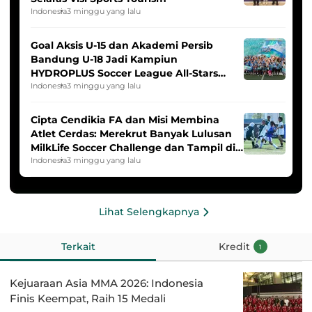
Indonesia
3 minggu yang lalu
Goal Aksis U-15 dan Akademi Persib
Bandung U-18 Jadi Kampiun
HYDROPLUS Soccer League All-Stars
2025/2026
Indonesia
3 minggu yang lalu
Cipta Cendikia FA dan Misi Membina
Atlet Cerdas: Merekrut Banyak Lulusan
MilkLife Soccer Challenge dan Tampil di
HYDROPLUS Soccer League
Indonesia
3 minggu yang lalu
Lihat Selengkapnya
Terkait
Kredit
1
Kejuaraan Asia MMA 2026: Indonesia
Finis Keempat, Raih 15 Medali