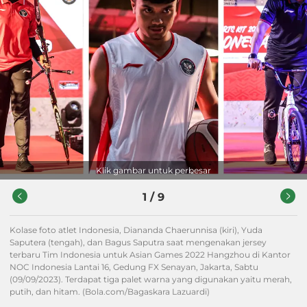
Klik gambar untuk perbesar
1
/
9
Kolase foto atlet Indonesia, Diananda Chaerunnisa (kiri), Yuda
Saputera (tengah), dan Bagus Saputra saat mengenakan jersey
terbaru Tim Indonesia untuk Asian Games 2022 Hangzhou di Kantor
NOC Indonesia Lantai 16, Gedung FX Senayan, Jakarta, Sabtu
(09/09/2023). Terdapat tiga palet warna yang digunakan yaitu merah,
putih, dan hitam. (Bola.com/Bagaskara Lazuardi)