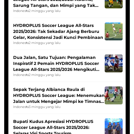
Sarung Tangan, dan Mimpi yang Tak
Pernah Padam
Indonesia
2 minggu yang lalu
HYDROPLUS Soccer League All-Stars
2025/2026: Tak Sekadar Ajang Berburu
Gelar, Konsistensi Jadi Kunci Pembinaan
Indonesia
2 minggu yang lalu
Dua Jalan, Satu Tujuan: Pengalaman
Inspiratif 2 Pemain HYDROPLUS Soccer
League All-Stars 2025/2026 Mengikuti
Seleksi Timnas Indonesia Putri
Indonesia
2 minggu yang lalu
Sepak Terjang Albianca Raula di
HYDROPLUS Soccer League: Menemukan
Jalan untuk Mengejar Mimpi ke Timnas
Indonesia Putri
Indonesia
3 minggu yang lalu
Bupati Kudus Apresiasi HYDROPLUS
Soccer League All-Stars 2025/2026:
Selaras Visi Sports Tourism