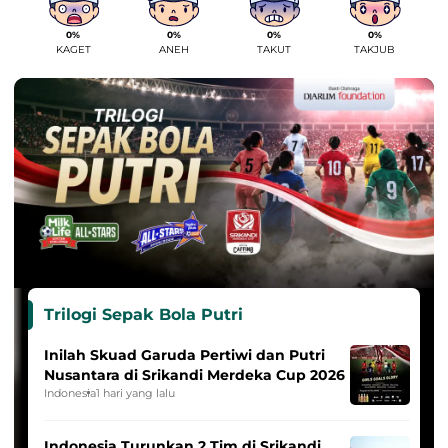
0%
0%
0%
0%
KAGET
ANEH
TAKUT
TAKJUB
Trilogi Sepak Bola Putri
Inilah Skuad Garuda Pertiwi dan Putri
Nusantara di Srikandi Merdeka Cup 2026
Indonesia
1 hari yang lalu
Indonesia Turunkan 2 Tim di Srikandi