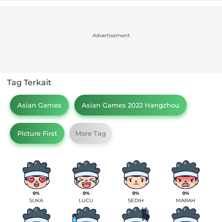
Advertisement
Tag Terkait
Asian Games
Asian Games 2022 Hangzhou
Picture First
More Tag
0%
0%
0%
0%
SUKA
LUCU
SEDIH
MARAH