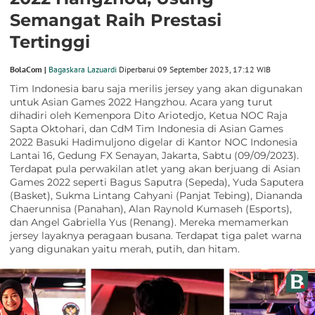
Semangat Raih Prestasi
Tertinggi
BolaCom |
Bagaskara Lazuardi
Diperbarui 09 September 2023, 17:12 WIB
Tim Indonesia baru saja merilis jersey yang akan digunakan
untuk Asian Games 2022 Hangzhou. Acara yang turut
dihadiri oleh Kemenpora Dito Ariotedjo, Ketua NOC Raja
Sapta Oktohari, dan CdM Tim Indonesia di Asian Games
2022 Basuki Hadimuljono digelar di Kantor NOC Indonesia
Lantai 16, Gedung FX Senayan, Jakarta, Sabtu (09/09/2023).
Terdapat pula perwakilan atlet yang akan berjuang di Asian
Games 2022 seperti Bagus Saputra (Sepeda), Yuda Saputera
(Basket), Sukma Lintang Cahyani (Panjat Tebing), Diananda
Chaerunnisa (Panahan), Alan Raynold Kumaseh (Esports),
dan Angel Gabriella Yus (Renang). Mereka memamerkan
jersey layaknya peragaan busana. Terdapat tiga palet warna
yang digunakan yaitu merah, putih, dan hitam.