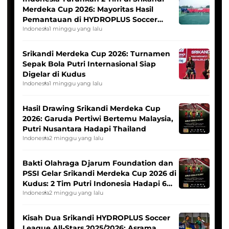
Merdeka Cup 2026: Mayoritas Hasil
Pemantauan di HYDROPLUS Soccer
League
Indonesia
1 minggu yang lalu
Srikandi Merdeka Cup 2026: Turnamen
Sepak Bola Putri Internasional Siap
Digelar di Kudus
Indonesia
1 minggu yang lalu
Hasil Drawing Srikandi Merdeka Cup
2026: Garuda Pertiwi Bertemu Malaysia,
Putri Nusantara Hadapi Thailand
Indonesia
2 minggu yang lalu
Bakti Olahraga Djarum Foundation dan
PSSI Gelar Srikandi Merdeka Cup 2026 di
Kudus: 2 Tim Putri Indonesia Hadapi 6
Tim Asia
Indonesia
2 minggu yang lalu
Kisah Dua Srikandi HYDROPLUS Soccer
League All-Stars 2025/2026: Asrama,