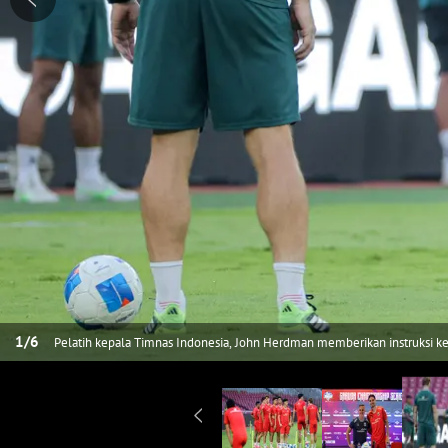
1
/
6
Pelatih kepala Timnas Indonesia, John Herdman memberikan instruksi k
melawan Oman di Stadion Utama Gelora Bung Karno (SUGBK), Senayan, J