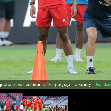
Selengkap
epada para pemain saat latihan resmi menjelang laga FIFA Matchday
akarta, Kamis (04/06/2026) WIB. (Bola.com/Bagaskara Lazuardi)