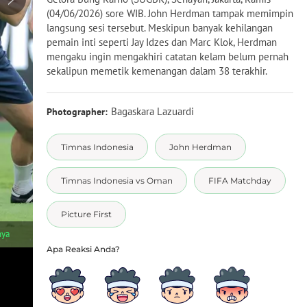
(04/06/2026) sore WIB. John Herdman tampak memimpin
langsung sesi tersebut. Meskipun banyak kehilangan
pemain inti seperti Jay Idzes dan Marc Klok, Herdman
mengaku ingin mengakhiri catatan kelam belum pernah
sekalipun memetik kemenangan dalam 38 terakhir.
Bagaskara Lazuardi
Photographer:
Timnas Indonesia
John Herdman
Timnas Indonesia vs Oman
FIFA Matchday
Picture First
1
/
6
nya
Joey Pelupessy (tengah) dan sejumlah pemain Timnas Indones
Stadion Utama Gelora Bung Karno (SUGBK), Senayan, Jakarta, K