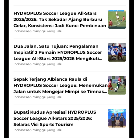
HYDROPLUS Soccer League All-Stars
2025/2026: Tak Sekadar Ajang Berburu
Gelar, Konsistensi Jadi Kunci Pembinaan
Indonesia
3 minggu yang lalu
Dua Jalan, Satu Tujuan: Pengalaman
Inspiratif 2 Pemain HYDROPLUS Soccer
League All-Stars 2025/2026 Mengikuti
Seleksi Timnas Indonesia Putri
Indonesia
3 minggu yang lalu
Sepak Terjang Albianca Raula di
HYDROPLUS Soccer League: Menemukan
Jalan untuk Mengejar Mimpi ke Timnas
Indonesia Putri
Indonesia
3 minggu yang lalu
Bupati Kudus Apresiasi HYDROPLUS
Soccer League All-Stars 2025/2026:
Selaras Visi Sports Tourism
Indonesia
3 minggu yang lalu