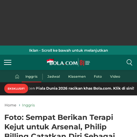
Iklan - Scroll ke bawah untuk melanjutkan
Inggris
Jadwal
Klasemen
Foto
Video
nten-konten Piala Dunia 2026 racikan khas Bola.com. Klik di sini!
EKSKLUSIF!
Home
Inggris
Foto: Sempat Berikan Terapi
Kejut untuk Arsenal, Philip
Billing Catatkan Diri Sebagai