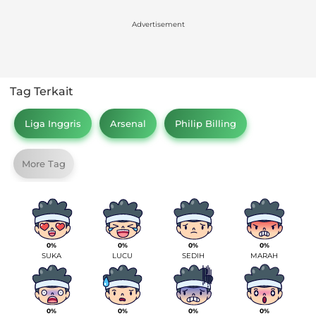
Advertisement
Tag Terkait
Liga Inggris
Arsenal
Philip Billing
More Tag
0%
0%
0%
0%
SUKA
LUCU
SEDIH
MARAH
0%
0%
0%
0%