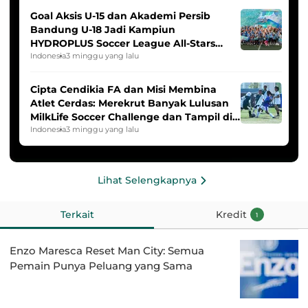
Goal Aksis U-15 dan Akademi Persib
Bandung U-18 Jadi Kampiun
HYDROPLUS Soccer League All-Stars
2025/2026
Indonesia
3 minggu yang lalu
Cipta Cendikia FA dan Misi Membina
Atlet Cerdas: Merekrut Banyak Lulusan
MilkLife Soccer Challenge dan Tampil di
HYDROPLUS Soccer League
Indonesia
3 minggu yang lalu
Lihat Selengkapnya
Terkait
Kredit
1
Enzo Maresca Reset Man City: Semua
Pemain Punya Peluang yang Sama