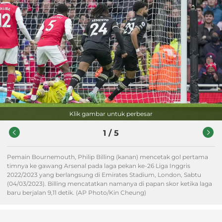
Klik gambar untuk perbesar
1
/
5
Pemain Bournemouth, Philip Billing (kanan) mencetak gol pertama
timnya ke gawang Arsenal pada laga pekan ke-26 Liga Inggris
2022/2023 yang berlangsung di Emirates Stadium, London, Sabtu
(04/03/2023). Billing mencatatkan namanya di papan skor ketika laga
baru berjalan 9,11 detik. (AP Photo/Kin Cheung)