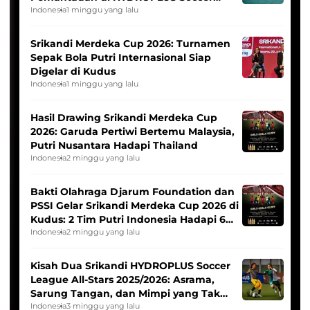
League
Indonesia
1 minggu yang lalu
Srikandi Merdeka Cup 2026: Turnamen
Sepak Bola Putri Internasional Siap
Digelar di Kudus
Indonesia
1 minggu yang lalu
Hasil Drawing Srikandi Merdeka Cup
2026: Garuda Pertiwi Bertemu Malaysia,
Putri Nusantara Hadapi Thailand
Indonesia
2 minggu yang lalu
Bakti Olahraga Djarum Foundation dan
PSSI Gelar Srikandi Merdeka Cup 2026 di
Kudus: 2 Tim Putri Indonesia Hadapi 6
Tim Asia
Indonesia
2 minggu yang lalu
Kisah Dua Srikandi HYDROPLUS Soccer
League All-Stars 2025/2026: Asrama,
Sarung Tangan, dan Mimpi yang Tak
Pernah Padam
Indonesia
3 minggu yang lalu