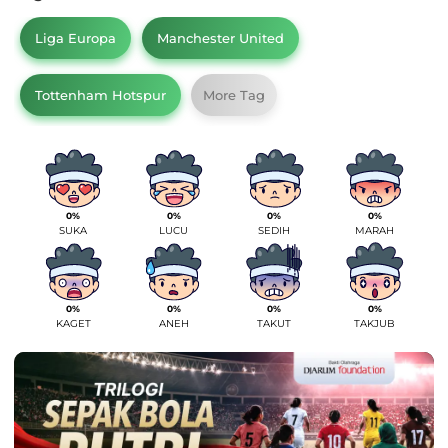
Liga Europa
Manchester United
Tottenham Hotspur
More Tag
0%
0%
0%
0%
SUKA
LUCU
SEDIH
MARAH
0%
0%
0%
0%
KAGET
ANEH
TAKUT
TAKJUB