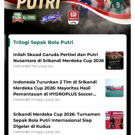
Trilogi Sepak Bola Putri
Inilah Skuad Garuda Pertiwi dan Putri
Nusantara di Srikandi Merdeka Cup 2026
Indonesia
2 hari yang lalu
Indonesia Turunkan 2 Tim di Srikandi
Merdeka Cup 2026: Mayoritas Hasil
Pemantauan di HYDROPLUS Soccer
League
Indonesia
1 minggu yang lalu
Srikandi Merdeka Cup 2026: Turnamen
Sepak Bola Putri Internasional Siap
Digelar di Kudus
Indonesia
1 minggu yang lalu