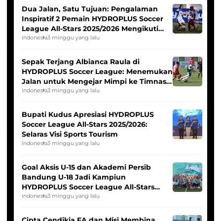
Dua Jalan, Satu Tujuan: Pengalaman
Inspiratif 2 Pemain HYDROPLUS Soccer
League All-Stars 2025/2026 Mengikuti
Seleksi Timnas Indonesia Putri
Indonesia
3 minggu yang lalu
Sepak Terjang Albianca Raula di
HYDROPLUS Soccer League: Menemukan
Jalan untuk Mengejar Mimpi ke Timnas
Indonesia Putri
Indonesia
3 minggu yang lalu
Bupati Kudus Apresiasi HYDROPLUS
Soccer League All-Stars 2025/2026:
Selaras Visi Sports Tourism
Indonesia
3 minggu yang lalu
Goal Aksis U-15 dan Akademi Persib
Bandung U-18 Jadi Kampiun
HYDROPLUS Soccer League All-Stars
2025/2026
Indonesia
3 minggu yang lalu
Cipta Cendikia FA dan Misi Membina