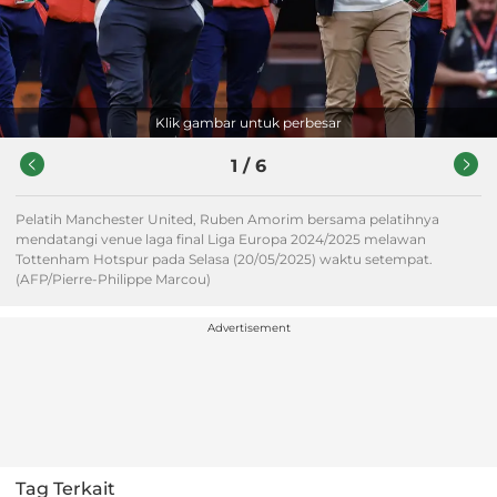
Klik gambar untuk perbesar
1
/
6
Pelatih Manchester United, Ruben Amorim bersama pelatihnya
mendatangi venue laga final Liga Europa 2024/2025 melawan
Tottenham Hotspur pada Selasa (20/05/2025) waktu setempat.
(AFP/Pierre-Philippe Marcou)
Advertisement
Tag Terkait