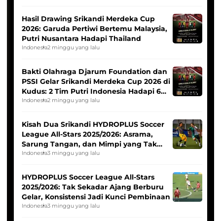
Hasil Drawing Srikandi Merdeka Cup
2026: Garuda Pertiwi Bertemu Malaysia,
Putri Nusantara Hadapi Thailand
Indonesia
2 minggu yang lalu
Bakti Olahraga Djarum Foundation dan
PSSI Gelar Srikandi Merdeka Cup 2026 di
Kudus: 2 Tim Putri Indonesia Hadapi 6
Tim Asia
Indonesia
2 minggu yang lalu
Kisah Dua Srikandi HYDROPLUS Soccer
League All-Stars 2025/2026: Asrama,
Sarung Tangan, dan Mimpi yang Tak
Pernah Padam
Indonesia
3 minggu yang lalu
HYDROPLUS Soccer League All-Stars
2025/2026: Tak Sekadar Ajang Berburu
Gelar, Konsistensi Jadi Kunci Pembinaan
Indonesia
3 minggu yang lalu