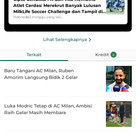
Atlet Cerdas: Merekrut Banyak Lulusan
MilkLife Soccer Challenge dan Tampil di
HYDROPLUS Soccer League
Indonesia
3 minggu yang lalu
Lihat Selengkapnya
Terkait
Kredit
2
Baru Tangani AC Milan, Ruben
Amorim Langsung Bidik 2 Gelar
Luka Modric Tetap di AC Milan, Ambisi
Raih Gelar Masih Membara