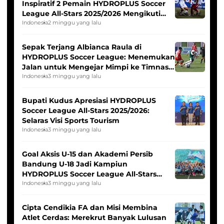
Inspiratif 2 Pemain HYDROPLUS Soccer
League All-Stars 2025/2026 Mengikuti
Seleksi Timnas Indonesia Putri
Indonesia
2 minggu yang lalu
Sepak Terjang Albianca Raula di
HYDROPLUS Soccer League: Menemukan
Jalan untuk Mengejar Mimpi ke Timnas
Indonesia Putri
Indonesia
3 minggu yang lalu
Bupati Kudus Apresiasi HYDROPLUS
Soccer League All-Stars 2025/2026:
Selaras Visi Sports Tourism
Indonesia
3 minggu yang lalu
Goal Aksis U-15 dan Akademi Persib
Bandung U-18 Jadi Kampiun
HYDROPLUS Soccer League All-Stars
2025/2026
Indonesia
3 minggu yang lalu
Cipta Cendikia FA dan Misi Membina
Atlet Cerdas: Merekrut Banyak Lulusan