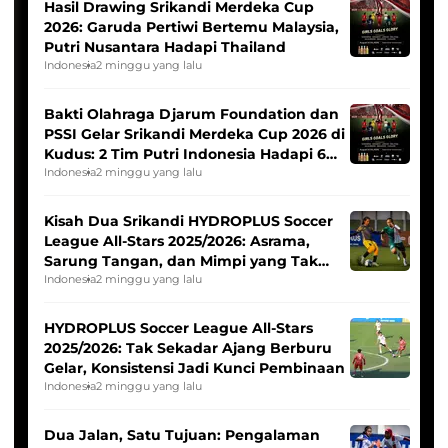
Hasil Drawing Srikandi Merdeka Cup
2026: Garuda Pertiwi Bertemu Malaysia,
Putri Nusantara Hadapi Thailand
Indonesia
2 minggu yang lalu
Bakti Olahraga Djarum Foundation dan
PSSI Gelar Srikandi Merdeka Cup 2026 di
Kudus: 2 Tim Putri Indonesia Hadapi 6
Tim Asia
Indonesia
2 minggu yang lalu
Kisah Dua Srikandi HYDROPLUS Soccer
League All-Stars 2025/2026: Asrama,
Sarung Tangan, dan Mimpi yang Tak
Pernah Padam
Indonesia
2 minggu yang lalu
HYDROPLUS Soccer League All-Stars
2025/2026: Tak Sekadar Ajang Berburu
Gelar, Konsistensi Jadi Kunci Pembinaan
Indonesia
2 minggu yang lalu
Dua Jalan, Satu Tujuan: Pengalaman