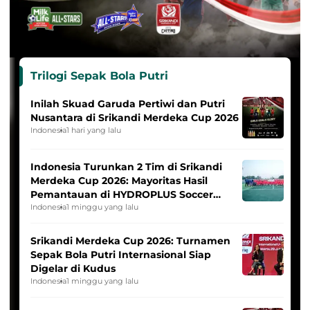
Trilogi Sepak Bola Putri
Inilah Skuad Garuda Pertiwi dan Putri
Nusantara di Srikandi Merdeka Cup 2026
Indonesia
1 hari yang lalu
Indonesia Turunkan 2 Tim di Srikandi
Merdeka Cup 2026: Mayoritas Hasil
Pemantauan di HYDROPLUS Soccer
League
Indonesia
1 minggu yang lalu
Srikandi Merdeka Cup 2026: Turnamen
Sepak Bola Putri Internasional Siap
Digelar di Kudus
Indonesia
1 minggu yang lalu