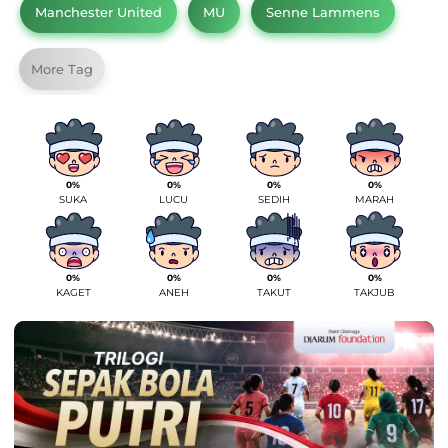
Manchester United
MU
Senne Lammens
More Tag
0%
0%
0%
0%
SUKA
LUCU
SEDIH
MARAH
0%
0%
0%
0%
KAGET
ANEH
TAKUT
TAKJUB