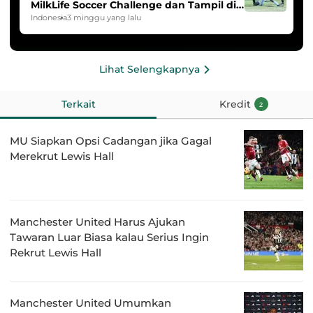
MilkLife Soccer Challenge dan Tampil di
HYDROPLUS Soccer League
Indonesia
3 minggu yang lalu
Lihat Selengkapnya
Terkait
Kredit
2
MU Siapkan Opsi Cadangan jika Gagal
Merekrut Lewis Hall
Manchester United Harus Ajukan
Tawaran Luar Biasa kalau Serius Ingin
Rekrut Lewis Hall
Manchester United Umumkan