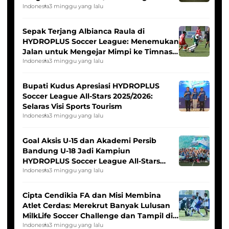
Seleksi Timnas Indonesia Putri
Indonesia
3 minggu yang lalu
Sepak Terjang Albianca Raula di
HYDROPLUS Soccer League: Menemukan
Jalan untuk Mengejar Mimpi ke Timnas
Indonesia Putri
Indonesia
3 minggu yang lalu
Bupati Kudus Apresiasi HYDROPLUS
Soccer League All-Stars 2025/2026:
Selaras Visi Sports Tourism
Indonesia
3 minggu yang lalu
Goal Aksis U-15 dan Akademi Persib
Bandung U-18 Jadi Kampiun
HYDROPLUS Soccer League All-Stars
2025/2026
Indonesia
3 minggu yang lalu
Cipta Cendikia FA dan Misi Membina
Atlet Cerdas: Merekrut Banyak Lulusan
MilkLife Soccer Challenge dan Tampil di
HYDROPLUS Soccer League
Indonesia
3 minggu yang lalu