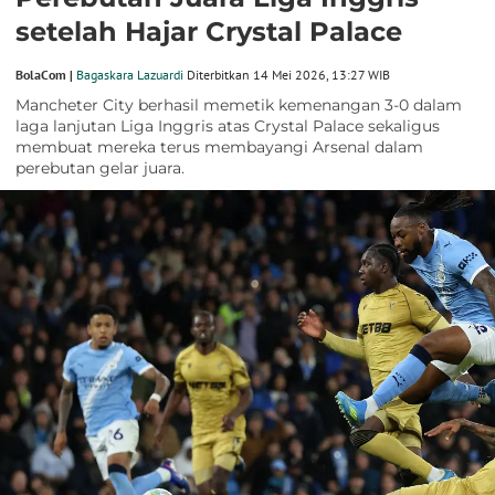
setelah Hajar Crystal Palace
BolaCom |
Bagaskara Lazuardi
Diterbitkan 14 Mei 2026, 13:27 WIB
Mancheter City berhasil memetik kemenangan 3-0 dalam
laga lanjutan Liga Inggris atas Crystal Palace sekaligus
membuat mereka terus membayangi Arsenal dalam
perebutan gelar juara.