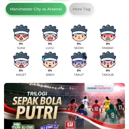
Manchester City vs Arsenal
More Tag
0%
0%
0%
0%
SUKA
LUCU
SEDIH
MARAH
0%
0%
0%
0%
KAGET
ANEH
TAKUT
TAKJUB