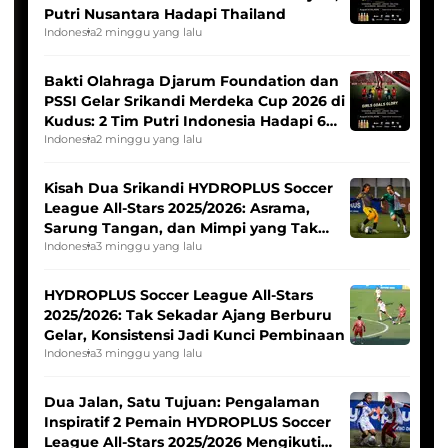
Putri Nusantara Hadapi Thailand
Indonesia
2 minggu yang lalu
Bakti Olahraga Djarum Foundation dan
PSSI Gelar Srikandi Merdeka Cup 2026 di
Kudus: 2 Tim Putri Indonesia Hadapi 6
Tim Asia
Indonesia
2 minggu yang lalu
Kisah Dua Srikandi HYDROPLUS Soccer
League All-Stars 2025/2026: Asrama,
Sarung Tangan, dan Mimpi yang Tak
Pernah Padam
Indonesia
3 minggu yang lalu
HYDROPLUS Soccer League All-Stars
2025/2026: Tak Sekadar Ajang Berburu
Gelar, Konsistensi Jadi Kunci Pembinaan
Indonesia
3 minggu yang lalu
Dua Jalan, Satu Tujuan: Pengalaman
Inspiratif 2 Pemain HYDROPLUS Soccer
League All-Stars 2025/2026 Mengikuti