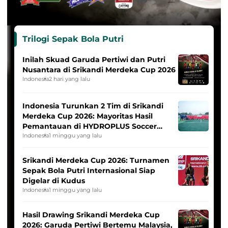
Trilogi Sepak Bola Putri
Inilah Skuad Garuda Pertiwi dan Putri
Nusantara di Srikandi Merdeka Cup 2026
Indonesia
2 hari yang lalu
Indonesia Turunkan 2 Tim di Srikandi
Merdeka Cup 2026: Mayoritas Hasil
Pemantauan di HYDROPLUS Soccer
League
Indonesia
1 minggu yang lalu
Srikandi Merdeka Cup 2026: Turnamen
Sepak Bola Putri Internasional Siap
Digelar di Kudus
Indonesia
1 minggu yang lalu
Hasil Drawing Srikandi Merdeka Cup
2026: Garuda Pertiwi Bertemu Malaysia,