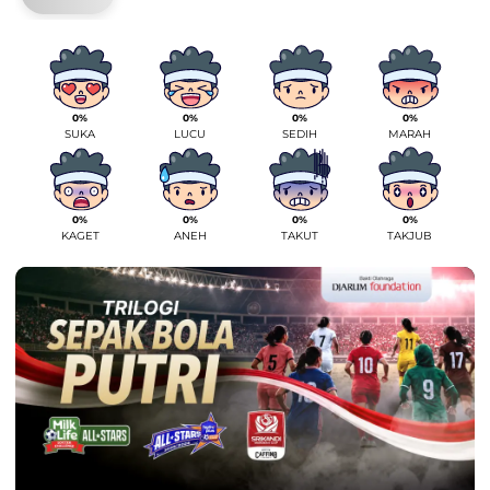
0%
0%
0%
0%
SUKA
LUCU
SEDIH
MARAH
0%
0%
0%
0%
KAGET
ANEH
TAKUT
TAKJUB