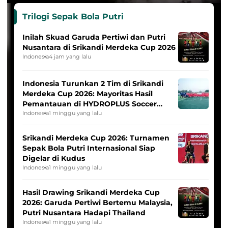
Trilogi Sepak Bola Putri
Inilah Skuad Garuda Pertiwi dan Putri
Nusantara di Srikandi Merdeka Cup 2026
Indonesia
4 jam yang lalu
Indonesia Turunkan 2 Tim di Srikandi
Merdeka Cup 2026: Mayoritas Hasil
Pemantauan di HYDROPLUS Soccer
League
Indonesia
1 minggu yang lalu
Srikandi Merdeka Cup 2026: Turnamen
Sepak Bola Putri Internasional Siap
Digelar di Kudus
Indonesia
1 minggu yang lalu
Hasil Drawing Srikandi Merdeka Cup
2026: Garuda Pertiwi Bertemu Malaysia,
Putri Nusantara Hadapi Thailand
Indonesia
1 minggu yang lalu