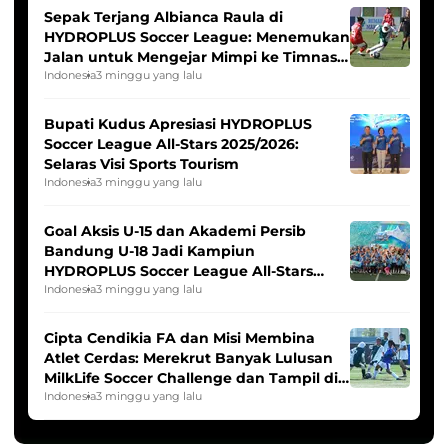
Sepak Terjang Albianca Raula di
HYDROPLUS Soccer League: Menemukan
Jalan untuk Mengejar Mimpi ke Timnas
Indonesia Putri
Indonesia
3 minggu yang lalu
Bupati Kudus Apresiasi HYDROPLUS
Soccer League All-Stars 2025/2026:
Selaras Visi Sports Tourism
Indonesia
3 minggu yang lalu
Goal Aksis U-15 dan Akademi Persib
Bandung U-18 Jadi Kampiun
HYDROPLUS Soccer League All-Stars
2025/2026
Indonesia
3 minggu yang lalu
Cipta Cendikia FA dan Misi Membina
Atlet Cerdas: Merekrut Banyak Lulusan
MilkLife Soccer Challenge dan Tampil di
HYDROPLUS Soccer League
Indonesia
3 minggu yang lalu