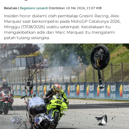
BolaCom |
Bagaskara Lazuardi
Diterbitkan 18 Mei 2026, 13:07 WIB
Insiden horor dialami oleh pembalap Gresini Racing, Alex
Marquez saat berkompetisi pada MotoGP Catalunya 2026,
Minggu (17/08/2026) waktu setempat. Kecelakaan itu
mengakibatkan adik dari Marc Marquez itu mengalami
patah tulang selangka.