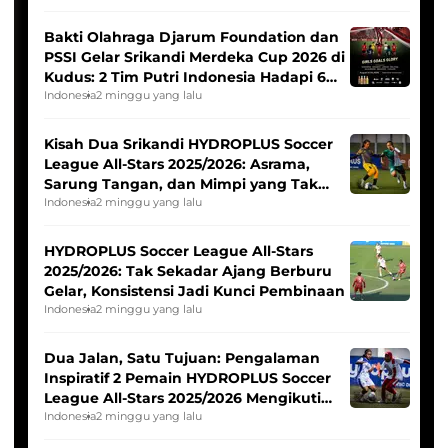
Bakti Olahraga Djarum Foundation dan
PSSI Gelar Srikandi Merdeka Cup 2026 di
Kudus: 2 Tim Putri Indonesia Hadapi 6
Tim Asia
Indonesia
2 minggu yang lalu
Kisah Dua Srikandi HYDROPLUS Soccer
League All-Stars 2025/2026: Asrama,
Sarung Tangan, dan Mimpi yang Tak
Pernah Padam
Indonesia
2 minggu yang lalu
HYDROPLUS Soccer League All-Stars
2025/2026: Tak Sekadar Ajang Berburu
Gelar, Konsistensi Jadi Kunci Pembinaan
Indonesia
2 minggu yang lalu
Dua Jalan, Satu Tujuan: Pengalaman
Inspiratif 2 Pemain HYDROPLUS Soccer
League All-Stars 2025/2026 Mengikuti
Seleksi Timnas Indonesia Putri
Indonesia
2 minggu yang lalu