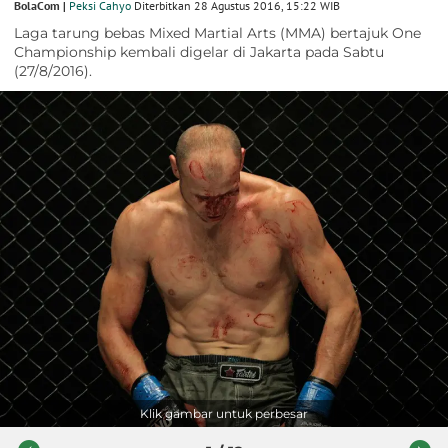
BolaCom |
Peksi Cahyo
Diterbitkan 28 Agustus 2016, 15:22 WIB
Laga tarung bebas Mixed Martial Arts (MMA) bertajuk One
Championship kembali digelar di Jakarta pada Sabtu
(27/8/2016).
Klik gambar untuk perbesar