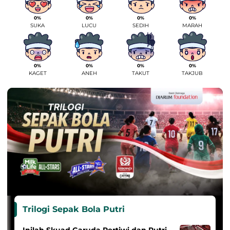
0%
0%
0%
0%
SUKA
LUCU
SEDIH
MARAH
0%
0%
0%
0%
KAGET
ANEH
TAKUT
TAKJUB
Trilogi Sepak Bola Putri
Inilah Skuad Garuda Pertiwi dan Putri