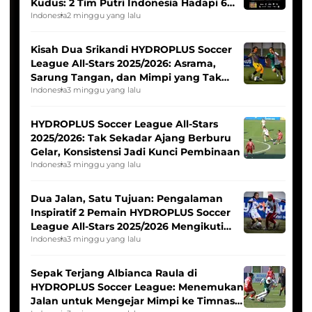
Kudus: 2 Tim Putri Indonesia Hadapi 6
Tim Asia
Indonesia
2 minggu yang lalu
Kisah Dua Srikandi HYDROPLUS Soccer
League All-Stars 2025/2026: Asrama,
Sarung Tangan, dan Mimpi yang Tak
Pernah Padam
Indonesia
3 minggu yang lalu
HYDROPLUS Soccer League All-Stars
2025/2026: Tak Sekadar Ajang Berburu
Gelar, Konsistensi Jadi Kunci Pembinaan
Indonesia
3 minggu yang lalu
Dua Jalan, Satu Tujuan: Pengalaman
Inspiratif 2 Pemain HYDROPLUS Soccer
League All-Stars 2025/2026 Mengikuti
Seleksi Timnas Indonesia Putri
Indonesia
3 minggu yang lalu
Sepak Terjang Albianca Raula di
HYDROPLUS Soccer League: Menemukan
Jalan untuk Mengejar Mimpi ke Timnas