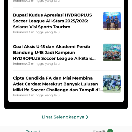
Indonesia Putri
Indonesia
3 minggu yang lalu
Bupati Kudus Apresiasi HYDROPLUS
Soccer League All-Stars 2025/2026:
Selaras Visi Sports Tourism
Indonesia
3 minggu yang lalu
Goal Aksis U-15 dan Akademi Persib
Bandung U-18 Jadi Kampiun
HYDROPLUS Soccer League All-Stars
2025/2026
Indonesia
3 minggu yang lalu
Cipta Cendikia FA dan Misi Membina
Atlet Cerdas: Merekrut Banyak Lulusan
MilkLife Soccer Challenge dan Tampil di
HYDROPLUS Soccer League
Indonesia
3 minggu yang lalu
Lihat Selengkapnya
Terkait
Kredit
1