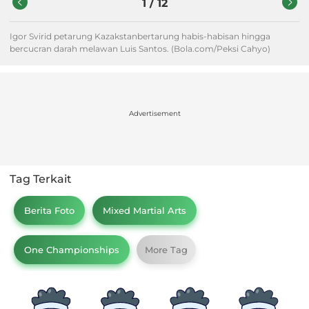
1
/
12
Igor Svirid petarung Kazakstanbertarung habis-habisan hingga
bercucran darah melawan Luis Santos. (Bola.com/Peksi Cahyo)
Advertisement
Tag Terkait
Berita Foto
Mixed Martial Arts
One Championships
More Tag