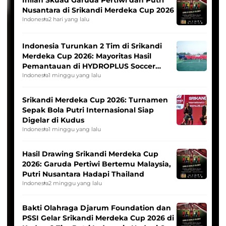
Nusantara di Srikandi Merdeka Cup 2026
Indonesia
2 hari yang lalu
Indonesia Turunkan 2 Tim di Srikandi
Merdeka Cup 2026: Mayoritas Hasil
Pemantauan di HYDROPLUS Soccer
League
Indonesia
1 minggu yang lalu
Srikandi Merdeka Cup 2026: Turnamen
Sepak Bola Putri Internasional Siap
Digelar di Kudus
Indonesia
1 minggu yang lalu
Hasil Drawing Srikandi Merdeka Cup
2026: Garuda Pertiwi Bertemu Malaysia,
Putri Nusantara Hadapi Thailand
Indonesia
2 minggu yang lalu
Bakti Olahraga Djarum Foundation dan
PSSI Gelar Srikandi Merdeka Cup 2026 di