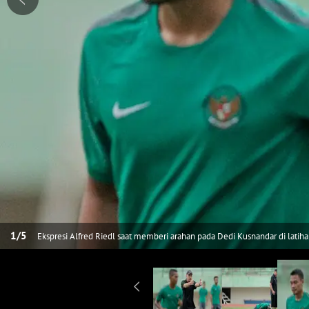
1
/
5
Ekspresi Alfred Riedl saat memberi arahan pada Dedi Kusnandar di latih
(24/9/2016). (Bola.com/Peksi Cahyo)