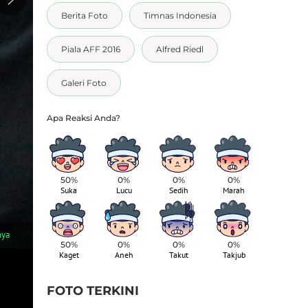
Berita Foto
Timnas Indonesia
Piala AFF 2016
Alfred Riedl
Galeri Foto
50%
0%
0%
0%
Suka
Lucu
Sedih
Marah
1
/
5
nya
Ekspresi Alfred Riedl saat memberi arahan di latihan Timnas I
50%
0%
0%
0%
Cahyo)
Kaget
Aneh
Takut
Takjub
FOTO TERKINI