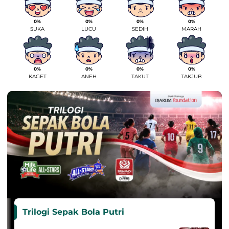
0%
0%
0%
0%
SUKA
LUCU
SEDIH
MARAH
0%
0%
0%
0%
KAGET
ANEH
TAKUT
TAKJUB
Trilogi Sepak Bola Putri