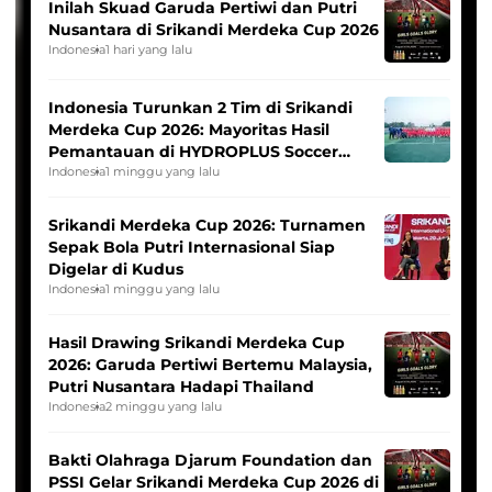
Inilah Skuad Garuda Pertiwi dan Putri
Nusantara di Srikandi Merdeka Cup 2026
Indonesia
1 hari yang lalu
Indonesia Turunkan 2 Tim di Srikandi
Merdeka Cup 2026: Mayoritas Hasil
Pemantauan di HYDROPLUS Soccer
League
Indonesia
1 minggu yang lalu
Srikandi Merdeka Cup 2026: Turnamen
Sepak Bola Putri Internasional Siap
Digelar di Kudus
Indonesia
1 minggu yang lalu
Hasil Drawing Srikandi Merdeka Cup
2026: Garuda Pertiwi Bertemu Malaysia,
Putri Nusantara Hadapi Thailand
Indonesia
2 minggu yang lalu
Bakti Olahraga Djarum Foundation dan
PSSI Gelar Srikandi Merdeka Cup 2026 di