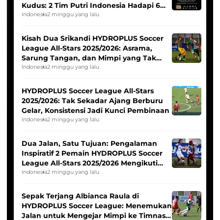
Kudus: 2 Tim Putri Indonesia Hadapi 6
Tim Asia
Indonesia
2 minggu yang lalu
Kisah Dua Srikandi HYDROPLUS Soccer
League All-Stars 2025/2026: Asrama,
Sarung Tangan, dan Mimpi yang Tak
Pernah Padam
Indonesia
2 minggu yang lalu
HYDROPLUS Soccer League All-Stars
2025/2026: Tak Sekadar Ajang Berburu
Gelar, Konsistensi Jadi Kunci Pembinaan
Indonesia
2 minggu yang lalu
Dua Jalan, Satu Tujuan: Pengalaman
Inspiratif 2 Pemain HYDROPLUS Soccer
League All-Stars 2025/2026 Mengikuti
Seleksi Timnas Indonesia Putri
Indonesia
2 minggu yang lalu
Sepak Terjang Albianca Raula di
HYDROPLUS Soccer League: Menemukan
Jalan untuk Mengejar Mimpi ke Timnas