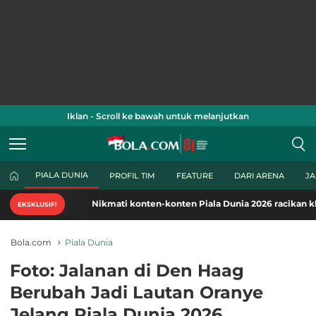
Iklan - Scroll ke bawah untuk melanjutkan
PIALA DUNIA
PROFIL TIM
FEATURE
DARI ARENA
J
Nikmati konten-konten Piala Dunia 2026 racikan khas Bola
EKSKLUSIF!
Bola.com
Piala Dunia
Foto: Jalanan di Den Haag
Berubah Jadi Lautan Oranye
Jelang Piala Dunia 2026