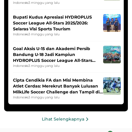
Indonesia Putri
Indonesia
3 minggu yang lalu
Bupati Kudus Apresiasi HYDROPLUS
Soccer League All-Stars 2025/2026:
Selaras Visi Sports Tourism
Indonesia
3 minggu yang lalu
Goal Aksis U-15 dan Akademi Persib
Bandung U-18 Jadi Kampiun
HYDROPLUS Soccer League All-Stars
2025/2026
Indonesia
3 minggu yang lalu
Cipta Cendikia FA dan Misi Membina
Atlet Cerdas: Merekrut Banyak Lulusan
MilkLife Soccer Challenge dan Tampil di
HYDROPLUS Soccer League
Indonesia
3 minggu yang lalu
Lihat Selengkapnya