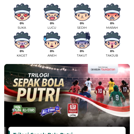
0%
0%
0%
0%
SUKA
LUCU
SEDIH
MARAH
0%
0%
0%
0%
KAGET
ANEH
TAKUT
TAKJUB