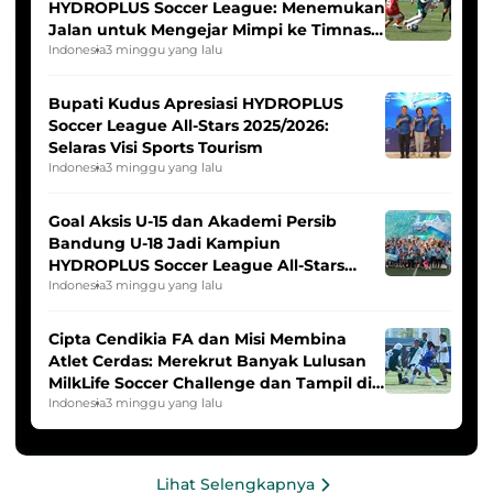
HYDROPLUS Soccer League: Menemukan
Jalan untuk Mengejar Mimpi ke Timnas
Indonesia Putri
Indonesia
3 minggu yang lalu
Bupati Kudus Apresiasi HYDROPLUS
Soccer League All-Stars 2025/2026:
Selaras Visi Sports Tourism
Indonesia
3 minggu yang lalu
Goal Aksis U-15 dan Akademi Persib
Bandung U-18 Jadi Kampiun
HYDROPLUS Soccer League All-Stars
2025/2026
Indonesia
3 minggu yang lalu
Cipta Cendikia FA dan Misi Membina
Atlet Cerdas: Merekrut Banyak Lulusan
MilkLife Soccer Challenge dan Tampil di
HYDROPLUS Soccer League
Indonesia
3 minggu yang lalu
Lihat Selengkapnya