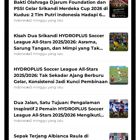
Bakti Olahraga Djarum Foundation dan
PSSI Gelar Srikandi Merdeka Cup 2026 di
Kudus: 2 Tim Putri Indonesia Hadapi 6
Tim Asia
Indonesia
2 minggu yang lalu
Kisah Dua Srikandi HYDROPLUS Soccer
League All-Stars 2025/2026: Asrama,
Sarung Tangan, dan Mimpi yang Tak
Pernah Padam
Indonesia
3 minggu yang lalu
HYDROPLUS Soccer League All-Stars
2025/2026: Tak Sekadar Ajang Berburu
Gelar, Konsistensi Jadi Kunci Pembinaan
Indonesia
3 minggu yang lalu
Dua Jalan, Satu Tujuan: Pengalaman
Inspiratif 2 Pemain HYDROPLUS Soccer
League All-Stars 2025/2026 Mengikuti
Seleksi Timnas Indonesia Putri
Indonesia
3 minggu yang lalu
Sepak Terjang Albianca Raula di