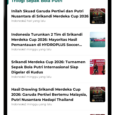
Trilogi Sepak Bola Putri
Inilah Skuad Garuda Pertiwi dan Putri
Nusantara di Srikandi Merdeka Cup 2026
Indonesia
2 hari yang lalu
Indonesia Turunkan 2 Tim di Srikandi
Merdeka Cup 2026: Mayoritas Hasil
Pemantauan di HYDROPLUS Soccer
League
Indonesia
1 minggu yang lalu
Srikandi Merdeka Cup 2026: Turnamen
Sepak Bola Putri Internasional Siap
Digelar di Kudus
Indonesia
1 minggu yang lalu
Hasil Drawing Srikandi Merdeka Cup
2026: Garuda Pertiwi Bertemu Malaysia,
Putri Nusantara Hadapi Thailand
Indonesia
2 minggu yang lalu