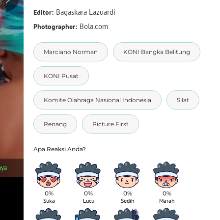
Bagaskara Lazuardi
Editor:
Bola.com
Photographer:
Marciano Norman
KONI Bangka Belitung
KONI Pusat
Komite Olahraga Nasional Indonesia
Silat
Renang
Picture First
1
/
5
nya
Dalam kunjungannya ke Stadion Depati Amir Pangkalpinang, K
Bangka Belitung Ricky Kurniawan. (Dok. KONI)
0%
0%
0%
0%
Suka
Lucu
Sedih
Marah