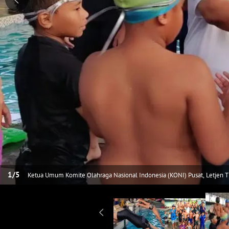
1
/
5
Ketua Umum Komite Olahraga Nasional Indonesia (KONI) Pusat, Letjen 
atlet-atlet Pencak Silat dan Renang di Bangka Belitung pada 12 Mei 202