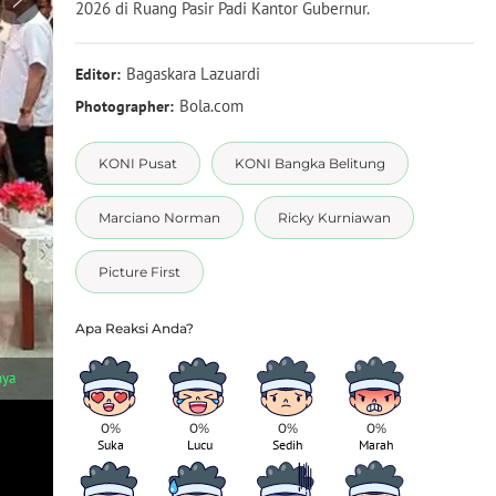
2026 di Ruang Pasir Padi Kantor Gubernur.
Bagaskara Lazuardi
Editor:
Bola.com
Photographer:
KONI Pusat
KONI Bangka Belitung
Marciano Norman
Ricky Kurniawan
Picture First
1
/
6
nya
Marciano mengungkapkan bahwa KONI Bangka Belitung nantiny
dari Gubernur, DPRD, dan masyarakat melalui prestasi atlet-atle
0%
0%
0%
0%
Suka
Lucu
Sedih
Marah