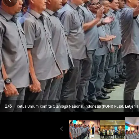
1
/
6
Ketua Umum Komite Olahraga Nasional Indonesia (KONI) Pusat, Letjen TNI (Purn) Marciano Norman secara resmi mengukuhkan dan melantik
kepengurusan KONI Provinsi Kepulauan Bangka Belitung masa bakti 20
Ruang Pasir Padi Kantor Gubernur. (Dok. KONI)