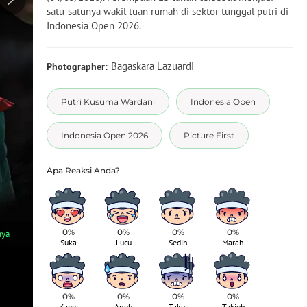
satu-satunya wakil tuan rumah di sektor tunggal putri di
Indonesia Open 2026.
Bagaskara Lazuardi
Photographer:
Putri Kusuma Wardani
Indonesia Open
Indonesia Open 2026
Picture First
0%
0%
0%
0%
1
/
6
nya
Pebulu tangkis tunggal putri Indonesia, Putri Kusuma Wardani 
Suka
Lucu
Sedih
Marah
besar Indonesia Open 2026 di Istora Senayan, Jakarta, Kamis (
0%
0%
0%
0%
Kaget
Aneh
Takut
Takjub