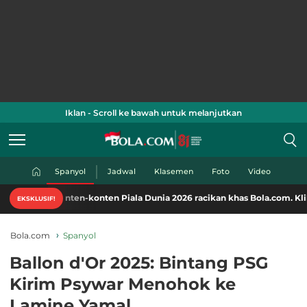
Iklan - Scroll ke bawah untuk melanjutkan
Spanyol
Jadwal
Klasemen
Foto
Video
onten-konten Piala Dunia 2026 racikan khas Bola.com. Klik di sini!
EKSKLUSIF!
Bola.com
Spanyol
Ballon d'Or 2025: Bintang PSG
Kirim Psywar Menohok ke
Lamine Yamal