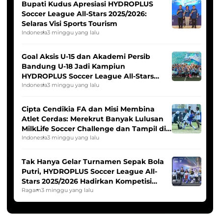
Bupati Kudus Apresiasi HYDROPLUS
Soccer League All-Stars 2025/2026:
Selaras Visi Sports Tourism
Indonesia
3 minggu yang lalu
Goal Aksis U-15 dan Akademi Persib
Bandung U-18 Jadi Kampiun
HYDROPLUS Soccer League All-Stars
2025/2026
Indonesia
3 minggu yang lalu
Cipta Cendikia FA dan Misi Membina
Atlet Cerdas: Merekrut Banyak Lulusan
MilkLife Soccer Challenge dan Tampil di
HYDROPLUS Soccer League
Indonesia
3 minggu yang lalu
Tak Hanya Gelar Turnamen Sepak Bola
Putri, HYDROPLUS Soccer League All-
Stars 2025/2026 Hadirkan Kompetisi
Band dan Dance
Ragam
3 minggu yang lalu