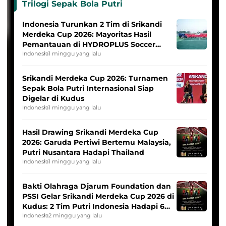
Trilogi Sepak Bola Putri
Indonesia Turunkan 2 Tim di Srikandi
Merdeka Cup 2026: Mayoritas Hasil
Pemantauan di HYDROPLUS Soccer
League
Indonesia
1 minggu yang lalu
Srikandi Merdeka Cup 2026: Turnamen
Sepak Bola Putri Internasional Siap
Digelar di Kudus
Indonesia
1 minggu yang lalu
Hasil Drawing Srikandi Merdeka Cup
2026: Garuda Pertiwi Bertemu Malaysia,
Putri Nusantara Hadapi Thailand
Indonesia
1 minggu yang lalu
Bakti Olahraga Djarum Foundation dan
PSSI Gelar Srikandi Merdeka Cup 2026 di
Kudus: 2 Tim Putri Indonesia Hadapi 6
Tim Asia
Indonesia
2 minggu yang lalu