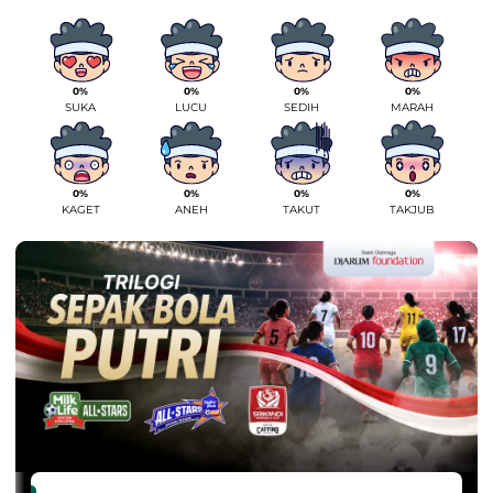
0%
0%
0%
0%
SUKA
LUCU
SEDIH
MARAH
0%
0%
0%
0%
KAGET
ANEH
TAKUT
TAKJUB