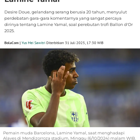
Desire Doue, gelandang serang berusia 20 tahun, menyulut
perdebatan gara-gara komentarnya yang sangat percaya
dirinya tentang Lamine Yamal, soal perebutan trofi Ballon d'Or
2025.
BolaCom |
Yus Mei Sawitri
Diterbitkan 31 Juli 2025, 17:30 WIB
Pemain muda Barcelona, Lamine Yamal, saat menghadapi
Alaves di Mendizorroza stadium, Minggu (6/10/2024) malam WIB.