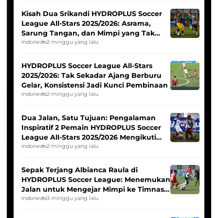
Kisah Dua Srikandi HYDROPLUS Soccer
League All-Stars 2025/2026: Asrama,
Sarung Tangan, dan Mimpi yang Tak
Pernah Padam
Indonesia
2 minggu yang lalu
HYDROPLUS Soccer League All-Stars
2025/2026: Tak Sekadar Ajang Berburu
Gelar, Konsistensi Jadi Kunci Pembinaan
Indonesia
2 minggu yang lalu
Dua Jalan, Satu Tujuan: Pengalaman
Inspiratif 2 Pemain HYDROPLUS Soccer
League All-Stars 2025/2026 Mengikuti
Seleksi Timnas Indonesia Putri
Indonesia
2 minggu yang lalu
Sepak Terjang Albianca Raula di
HYDROPLUS Soccer League: Menemukan
Jalan untuk Mengejar Mimpi ke Timnas
Indonesia Putri
Indonesia
3 minggu yang lalu