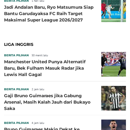
BERITA PILIHAN
1 hari lalu
Jadi Andalan Baru, Ryo Matsumura Siap
Bantu Garudayaksa FC Raih Target
Maksimal Super League 2026/2027
LIGA INGGRIS
BERITA PILIHAN
50 menit lalu
Manchester United Punya Alternatif
Baru, Bek Fulham Masuk Radar jika
Lewis Hall Gagal
BERITA PILIHAN
2 jam lalu
Gaji Bruno Guimaraes jika Gabung
Arsenal, Masih Kalah Jauh dari Bukayo
Saka
BERITA PILIHAN
4 jam lalu
Bruno Guimaraes Makin Dekat ke