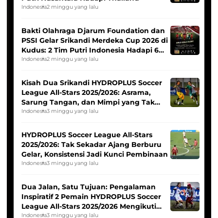
Indonesia
2 minggu yang lalu
Bakti Olahraga Djarum Foundation dan
PSSI Gelar Srikandi Merdeka Cup 2026 di
Kudus: 2 Tim Putri Indonesia Hadapi 6
Tim Asia
Indonesia
2 minggu yang lalu
Kisah Dua Srikandi HYDROPLUS Soccer
League All-Stars 2025/2026: Asrama,
Sarung Tangan, dan Mimpi yang Tak
Pernah Padam
Indonesia
3 minggu yang lalu
HYDROPLUS Soccer League All-Stars
2025/2026: Tak Sekadar Ajang Berburu
Gelar, Konsistensi Jadi Kunci Pembinaan
Indonesia
3 minggu yang lalu
Dua Jalan, Satu Tujuan: Pengalaman
Inspiratif 2 Pemain HYDROPLUS Soccer
League All-Stars 2025/2026 Mengikuti
Seleksi Timnas Indonesia Putri
Indonesia
3 minggu yang lalu