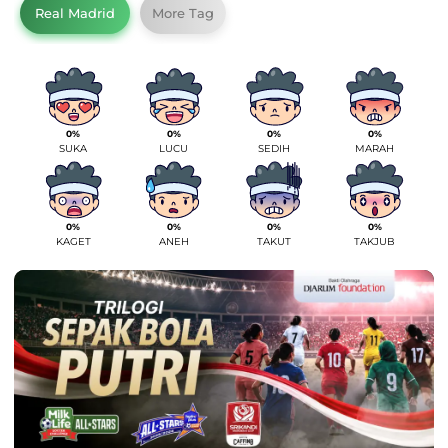
Real Madrid
More Tag
0%
0%
0%
0%
SUKA
LUCU
SEDIH
MARAH
0%
0%
0%
0%
KAGET
ANEH
TAKUT
TAKJUB