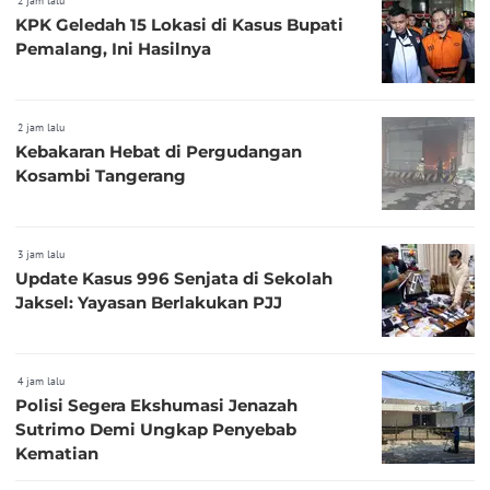
2 jam lalu
KPK Geledah 15 Lokasi di Kasus Bupati
Pemalang, Ini Hasilnya
2 jam lalu
Kebakaran Hebat di Pergudangan
Kosambi Tangerang
3 jam lalu
Update Kasus 996 Senjata di Sekolah
Jaksel: Yayasan Berlakukan PJJ
4 jam lalu
Polisi Segera Ekshumasi Jenazah
Sutrimo Demi Ungkap Penyebab
Kematian