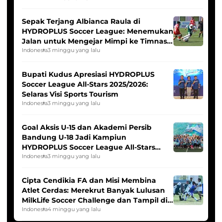
Sepak Terjang Albianca Raula di
HYDROPLUS Soccer League: Menemukan
Jalan untuk Mengejar Mimpi ke Timnas
Indonesia Putri
Indonesia
3 minggu yang lalu
Bupati Kudus Apresiasi HYDROPLUS
Soccer League All-Stars 2025/2026:
Selaras Visi Sports Tourism
Indonesia
3 minggu yang lalu
Goal Aksis U-15 dan Akademi Persib
Bandung U-18 Jadi Kampiun
HYDROPLUS Soccer League All-Stars
2025/2026
Indonesia
3 minggu yang lalu
Cipta Cendikia FA dan Misi Membina
Atlet Cerdas: Merekrut Banyak Lulusan
MilkLife Soccer Challenge dan Tampil di
HYDROPLUS Soccer League
Indonesia
4 minggu yang lalu