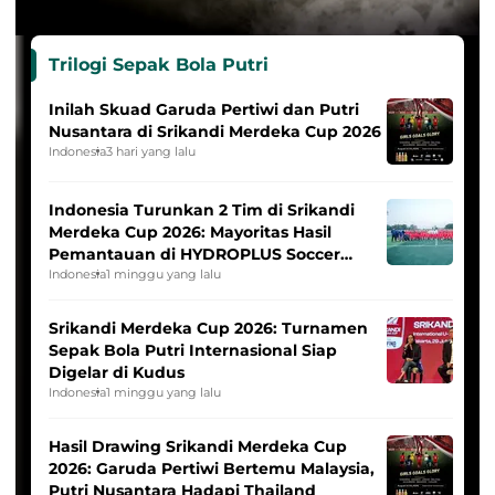
Trilogi Sepak Bola Putri
Inilah Skuad Garuda Pertiwi dan Putri
Nusantara di Srikandi Merdeka Cup 2026
Indonesia
3 hari yang lalu
Indonesia Turunkan 2 Tim di Srikandi
Merdeka Cup 2026: Mayoritas Hasil
Pemantauan di HYDROPLUS Soccer
League
Indonesia
1 minggu yang lalu
Srikandi Merdeka Cup 2026: Turnamen
Sepak Bola Putri Internasional Siap
Digelar di Kudus
Indonesia
1 minggu yang lalu
Hasil Drawing Srikandi Merdeka Cup
2026: Garuda Pertiwi Bertemu Malaysia,
Putri Nusantara Hadapi Thailand