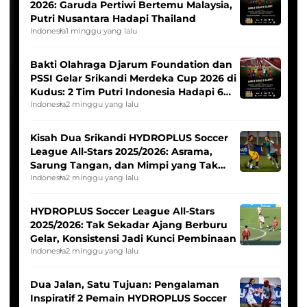
2026: Garuda Pertiwi Bertemu Malaysia,
Putri Nusantara Hadapi Thailand
Indonesia
1 minggu yang lalu
Bakti Olahraga Djarum Foundation dan
PSSI Gelar Srikandi Merdeka Cup 2026 di
Kudus: 2 Tim Putri Indonesia Hadapi 6
Tim Asia
Indonesia
2 minggu yang lalu
Kisah Dua Srikandi HYDROPLUS Soccer
League All-Stars 2025/2026: Asrama,
Sarung Tangan, dan Mimpi yang Tak
Pernah Padam
Indonesia
2 minggu yang lalu
HYDROPLUS Soccer League All-Stars
2025/2026: Tak Sekadar Ajang Berburu
Gelar, Konsistensi Jadi Kunci Pembinaan
Indonesia
2 minggu yang lalu
Dua Jalan, Satu Tujuan: Pengalaman
Inspiratif 2 Pemain HYDROPLUS Soccer