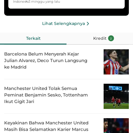
HYDROPLUS Soccer League
Indonesia
3 minggu yang lalu
Lihat Selengkapnya
Terkait
Kredit
2
Barcelona Belum Menyerah Kejar
Julian Alvarez, Deco Turun Langsung
ke Madrid
Manchester United Tolak Semua
Peminat Benjamin Sesko, Tottenham
Ikut Gigit Jari
Keyakinan Bahwa Manchester United
Masih Bisa Selamatkan Karier Marcus