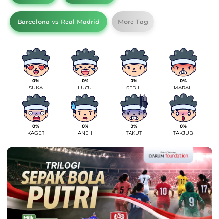
Barcelona vs Real Madrid
More Tag
0%
0%
0%
0%
SUKA
LUCU
SEDIH
MARAH
0%
0%
0%
0%
KAGET
ANEH
TAKUT
TAKJUB