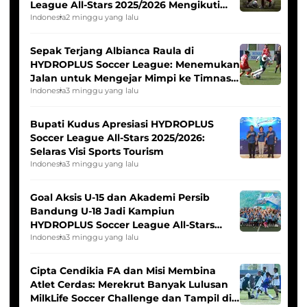
League All-Stars 2025/2026 Mengikuti
Seleksi Timnas Indonesia Putri
Indonesia
2 minggu yang lalu
Sepak Terjang Albianca Raula di
HYDROPLUS Soccer League: Menemukan
Jalan untuk Mengejar Mimpi ke Timnas
Indonesia Putri
Indonesia
3 minggu yang lalu
Bupati Kudus Apresiasi HYDROPLUS
Soccer League All-Stars 2025/2026:
Selaras Visi Sports Tourism
Indonesia
3 minggu yang lalu
Goal Aksis U-15 dan Akademi Persib
Bandung U-18 Jadi Kampiun
HYDROPLUS Soccer League All-Stars
2025/2026
Indonesia
3 minggu yang lalu
Cipta Cendikia FA dan Misi Membina
Atlet Cerdas: Merekrut Banyak Lulusan
MilkLife Soccer Challenge dan Tampil di