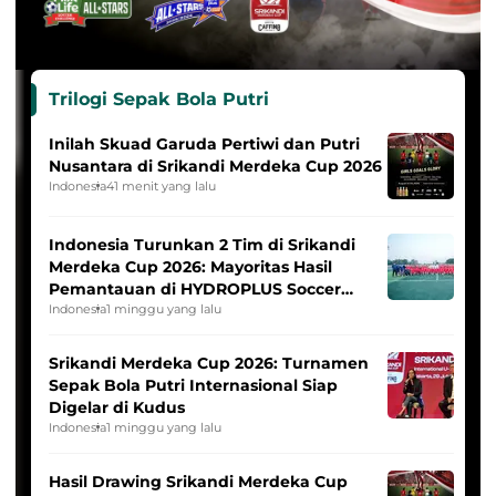
Trilogi Sepak Bola Putri
Inilah Skuad Garuda Pertiwi dan Putri
Nusantara di Srikandi Merdeka Cup 2026
Indonesia
41 menit yang lalu
Indonesia Turunkan 2 Tim di Srikandi
Merdeka Cup 2026: Mayoritas Hasil
Pemantauan di HYDROPLUS Soccer
League
Indonesia
1 minggu yang lalu
Srikandi Merdeka Cup 2026: Turnamen
Sepak Bola Putri Internasional Siap
Digelar di Kudus
Indonesia
1 minggu yang lalu
Hasil Drawing Srikandi Merdeka Cup