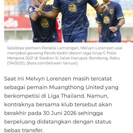
Selebrasi pemain Persela Lamongan, Melvyn Lorenzen usai
menjebol gawang Persik Kediri dalam laga Grup C Piala
Menpora 2021 di Stadion Si Jalak Harupat, Bandung, Rabu
(7/4/2021). (Bola.com/Ikhwan Yanuar)
Saat ini Melvyn Lorenzen masih tercatat
sebagai pemain Muangthong United yang
berkompetisi di Liga Thailand. Namun,
kontraknya bersama klub tersebut akan
berakhir pada 30 Juni 2026 sehingga
berpeluang didatangkan dengan status
bebas transfer.