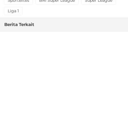
SportBites
BRI Super League
Super League
Liga 1
Berita Terkait