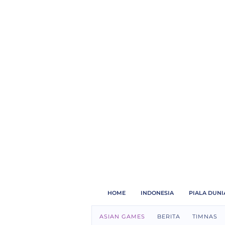
Berita
Asian
Games
2018,
Jadwal,
Streaming,
Hasil
|
Bola.com
HOME
INDONESIA
PIALA DUNI
ASIAN GAMES
BERITA
TIMNAS