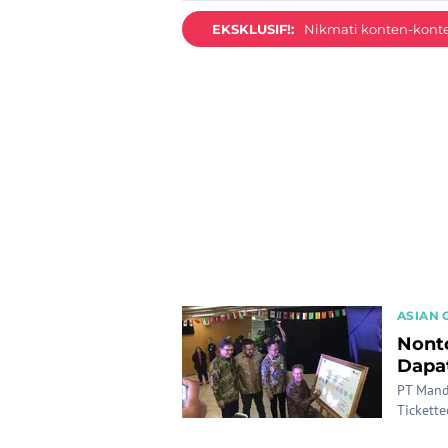
EKSKLUSIF!:
Nikmati konten-konten
ASIAN 
Nont
Dapat
PT Mand
Tickett
yang me