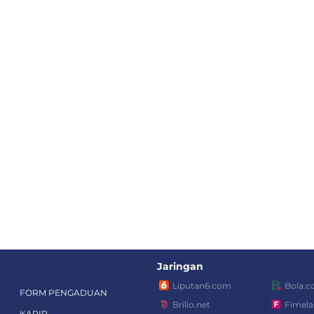
Jaringan
Liputan6.com
Bola.
FORM PENGADUAN
Brilio.net
Fimel
KARIR