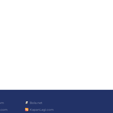
com
Bola.net
a.com
KapanLagi.com