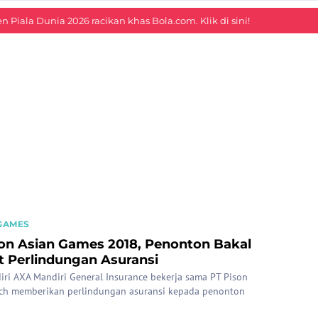
 Piala Dunia 2026 racikan khas Bola.com. Klik di sini!
GAMES
on Asian Games 2018, Penonton Bakal
 Perlindungan Asuransi
iri AXA Mandiri General Insurance bekerja sama PT Pison
ech memberikan perlindungan asuransi kepada penonton
nyaksikan Asian Games 2018.