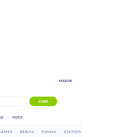
MASUK
CARI
EO
FOTO
GAMES
BERITA
TIMNAS
STATISTICS
GARUDA KITA
E-S