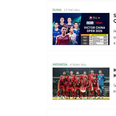
DUNIA
13 hari lalu
S
Q
T
J
q
4
INDONESIA
4 bulan lalu
K
K
S
P