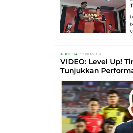
T
L
k
U
INDONESIA
11 bulan lalu
VIDEO: Level Up! T
Tunjukkan Performa 
Piala Asia U-23