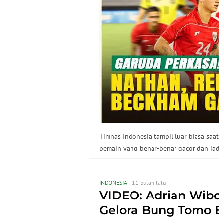
Timnas Indonesia tampil luar biasa saa
pemain yang benar-benar gacor dan jadi
ulasan lengkapnya di video ini!
INDONESIA
11 bulan lalu
VIDEO: Adrian Wib
Gelora Bung Tomo 