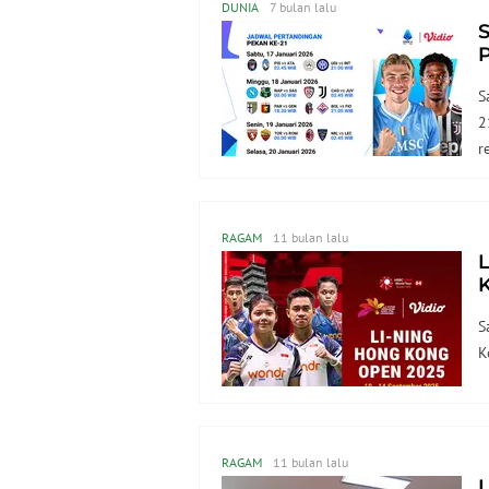
DUNIA
7 bulan lalu
S
P
S
2
r
RAGAM
11 bulan lalu
K
S
K
RAGAM
11 bulan lalu
L