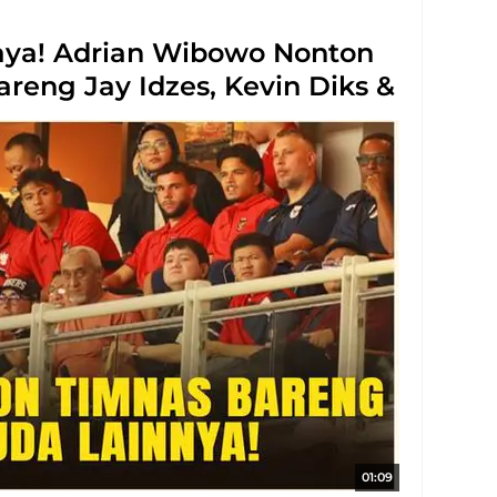
aya! Adrian Wibowo Nonton
reng Jay Idzes, Kevin Diks &
01:09