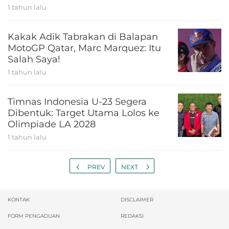
1 tahun lalu
Kakak Adik Tabrakan di Balapan
MotoGP Qatar, Marc Marquez: Itu
Salah Saya!
1 tahun lalu
Timnas Indonesia U-23 Segera
Dibentuk: Target Utama Lolos ke
Olimpiade LA 2028
1 tahun lalu
PREV
NEXT
KONTAK
DISCLAIMER
FORM PENGADUAN
REDAKSI