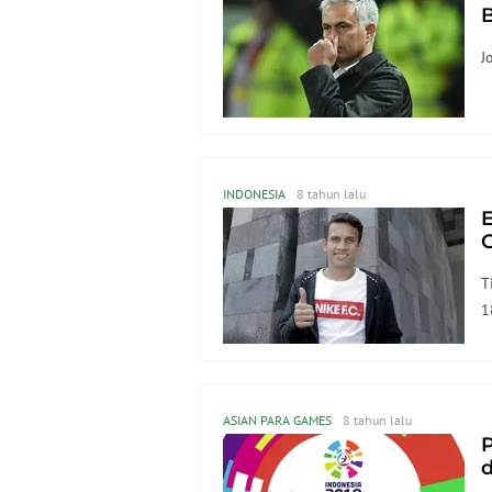
B
J
INDONESIA
8 tahun lalu
I
T
1
ASIAN PARA GAMES
8 tahun lalu
d