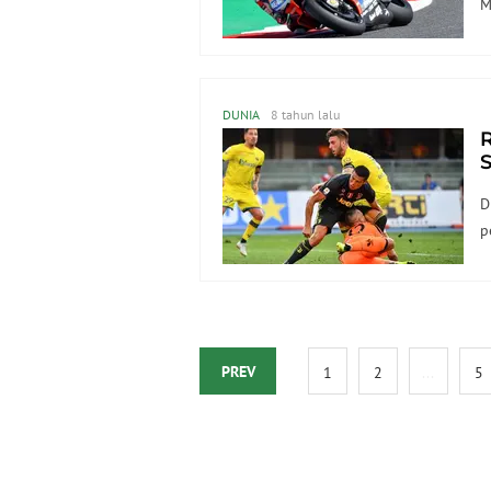
M
DUNIA
8 tahun lalu
S
D
p
PREV
1
2
...
5