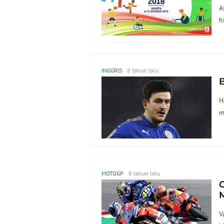
A
h
INGGRIS
8 tahun lalu
B
H
m
MOTOGP
8 tahun lalu
G
V