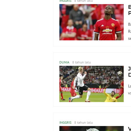
INGGRIS
8 tahun lalu
B
R
s
DUNIA
8 tahun lalu
L
v
INGGRIS
8 tahun lalu
V