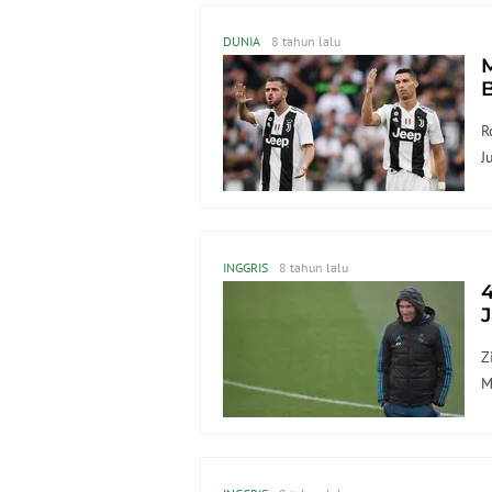
DUNIA
8 tahun lalu
M
P
R
J
INGGRIS
8 tahun lalu
4
J
Z
M