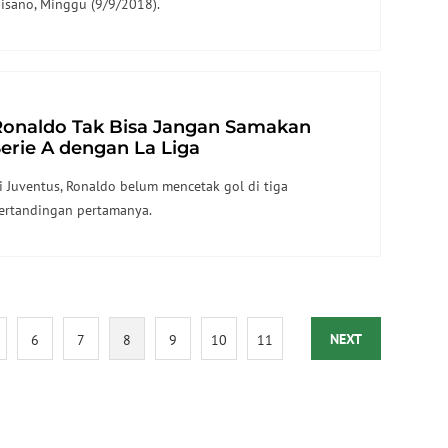
isano, Minggu (9/9/2018).
Ronaldo Tak Bisa Jangan Samakan
erie A dengan La Liga
i Juventus, Ronaldo belum mencetak gol di tiga
ertandingan pertamanya.
NEXT
6
7
8
9
10
11