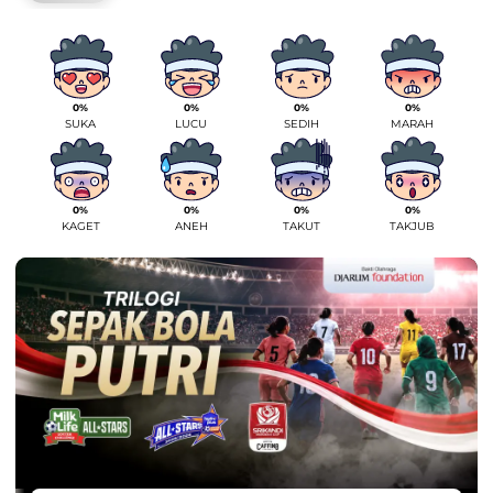
0%
0%
0%
0%
SUKA
LUCU
SEDIH
MARAH
0%
0%
0%
0%
KAGET
ANEH
TAKUT
TAKJUB