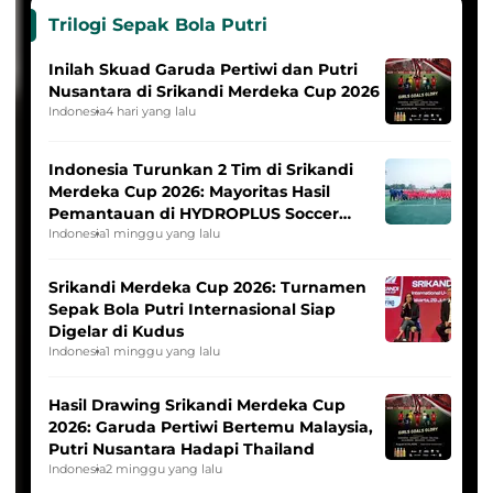
Trilogi Sepak Bola Putri
Inilah Skuad Garuda Pertiwi dan Putri
Nusantara di Srikandi Merdeka Cup 2026
Indonesia
4 hari yang lalu
Indonesia Turunkan 2 Tim di Srikandi
Merdeka Cup 2026: Mayoritas Hasil
Pemantauan di HYDROPLUS Soccer
League
Indonesia
1 minggu yang lalu
Srikandi Merdeka Cup 2026: Turnamen
Sepak Bola Putri Internasional Siap
Digelar di Kudus
Indonesia
1 minggu yang lalu
Hasil Drawing Srikandi Merdeka Cup
2026: Garuda Pertiwi Bertemu Malaysia,
Putri Nusantara Hadapi Thailand
Indonesia
2 minggu yang lalu