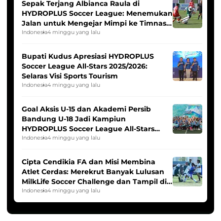
Sepak Terjang Albianca Raula di
HYDROPLUS Soccer League: Menemukan
Jalan untuk Mengejar Mimpi ke Timnas
Indonesia Putri
Indonesia
4 minggu yang lalu
Bupati Kudus Apresiasi HYDROPLUS
Soccer League All-Stars 2025/2026:
Selaras Visi Sports Tourism
Indonesia
4 minggu yang lalu
Goal Aksis U-15 dan Akademi Persib
Bandung U-18 Jadi Kampiun
HYDROPLUS Soccer League All-Stars
2025/2026
Indonesia
4 minggu yang lalu
Cipta Cendikia FA dan Misi Membina
Atlet Cerdas: Merekrut Banyak Lulusan
MilkLife Soccer Challenge dan Tampil di
HYDROPLUS Soccer League
Indonesia
4 minggu yang lalu