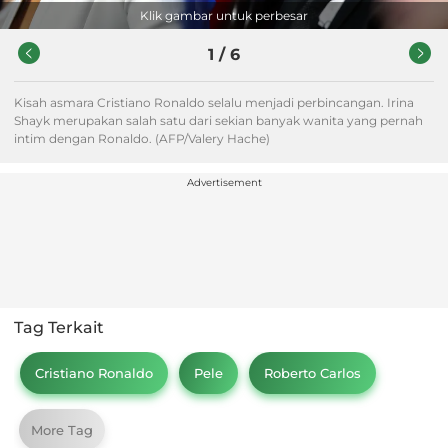
Klik gambar untuk perbesar
1
/
6
Kisah asmara Cristiano Ronaldo selalu menjadi perbincangan. Irina
Shayk merupakan salah satu dari sekian banyak wanita yang pernah
intim dengan Ronaldo. (AFP/Valery Hache)
Advertisement
Tag Terkait
Cristiano Ronaldo
Pele
Roberto Carlos
More Tag