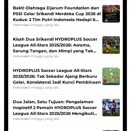
Bakti Olahraga Djarum Foundation dan
PSSI Gelar Srikandi Merdeka Cup 2026 di
Kudus: 2 Tim Putri Indonesia Hadapi 6
Tim Asia
Indonesia
2 minggu yang lalu
Kisah Dua Srikandi HYDROPLUS Soccer
League All-Stars 2025/2026: Asrama,
Sarung Tangan, dan Mimpi yang Tak
Pernah Padam
Indonesia
3 minggu yang lalu
HYDROPLUS Soccer League All-Stars
2025/2026: Tak Sekadar Ajang Berburu
Gelar, Konsistensi Jadi Kunci Pembinaan
Indonesia
3 minggu yang lalu
Dua Jalan, Satu Tujuan: Pengalaman
Inspiratif 2 Pemain HYDROPLUS Soccer
League All-Stars 2025/2026 Mengikuti
Seleksi Timnas Indonesia Putri
Indonesia
3 minggu yang lalu