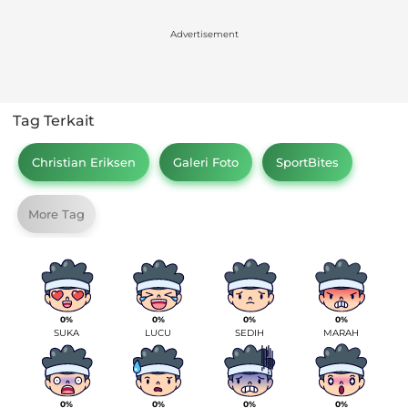
Advertisement
Tag Terkait
Christian Eriksen
Galeri Foto
SportBites
More Tag
0%
0%
0%
0%
SUKA
LUCU
SEDIH
MARAH
0%
0%
0%
0%