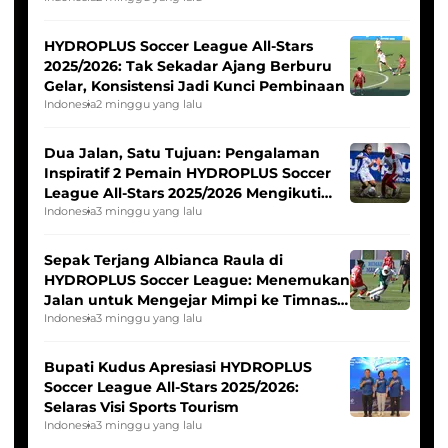
HYDROPLUS Soccer League All-Stars
2025/2026: Tak Sekadar Ajang Berburu
Gelar, Konsistensi Jadi Kunci Pembinaan
Indonesia
2 minggu yang lalu
Dua Jalan, Satu Tujuan: Pengalaman
Inspiratif 2 Pemain HYDROPLUS Soccer
League All-Stars 2025/2026 Mengikuti
Seleksi Timnas Indonesia Putri
Indonesia
3 minggu yang lalu
Sepak Terjang Albianca Raula di
HYDROPLUS Soccer League: Menemukan
Jalan untuk Mengejar Mimpi ke Timnas
Indonesia Putri
Indonesia
3 minggu yang lalu
Bupati Kudus Apresiasi HYDROPLUS
Soccer League All-Stars 2025/2026:
Selaras Visi Sports Tourism
Indonesia
3 minggu yang lalu