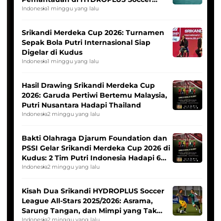
League
Indonesia
1 minggu yang lalu
Srikandi Merdeka Cup 2026: Turnamen
Sepak Bola Putri Internasional Siap
Digelar di Kudus
Indonesia
1 minggu yang lalu
Hasil Drawing Srikandi Merdeka Cup
2026: Garuda Pertiwi Bertemu Malaysia,
Putri Nusantara Hadapi Thailand
Indonesia
2 minggu yang lalu
Bakti Olahraga Djarum Foundation dan
PSSI Gelar Srikandi Merdeka Cup 2026 di
Kudus: 2 Tim Putri Indonesia Hadapi 6
Tim Asia
Indonesia
2 minggu yang lalu
Kisah Dua Srikandi HYDROPLUS Soccer
League All-Stars 2025/2026: Asrama,
Sarung Tangan, dan Mimpi yang Tak
Pernah Padam
Indonesia
2 minggu yang lalu