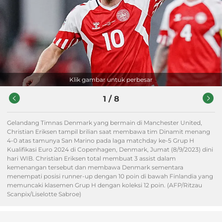
Klik gambar untuk perbesar
1
/
8
Gelandang Timnas Denmark yang bermain di Manchester United,
Christian Eriksen tampil brilian saat membawa tim Dinamit menang
4-0 atas tamunya San Marino pada laga matchday ke-5 Grup H
Kualifikasi Euro 2024 di Copenhagen, Denmark, Jumat (8/9/2023) dini
hari WIB. Christian Eriksen total membuat 3 assist dalam
kemenangan tersebut dan membawa Denmark sementara
menempati posisi runner-up dengan 10 poin di bawah Finlandia yang
memuncaki klasemen Grup H dengan koleksi 12 poin. (AFP/Ritzau
Scanpix/Liselotte Sabroe)