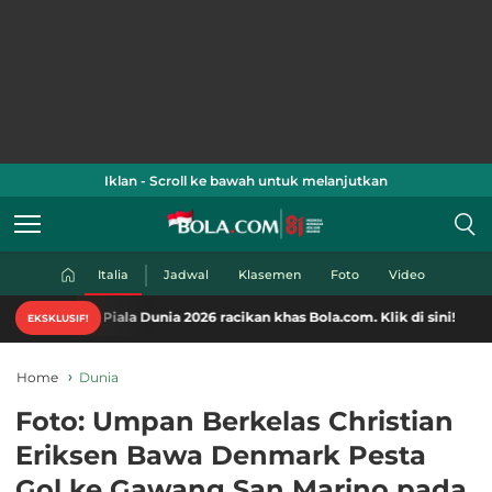
Iklan - Scroll ke bawah untuk melanjutkan
Italia
Jadwal
Klasemen
Foto
Video
konten Piala Dunia 2026 racikan khas Bola.com. Klik di sini!
EKSKLUSIF!
Home
Dunia
Foto: Umpan Berkelas Christian
Eriksen Bawa Denmark Pesta
Gol ke Gawang San Marino pada