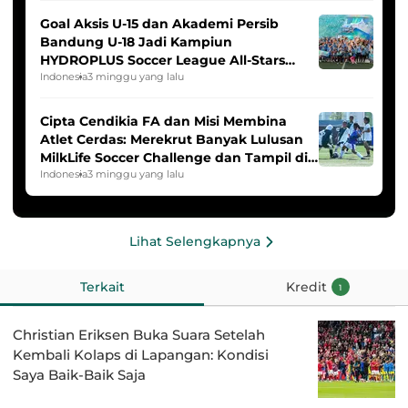
Goal Aksis U-15 dan Akademi Persib
Bandung U-18 Jadi Kampiun
HYDROPLUS Soccer League All-Stars
2025/2026
Indonesia
3 minggu yang lalu
Cipta Cendikia FA dan Misi Membina
Atlet Cerdas: Merekrut Banyak Lulusan
MilkLife Soccer Challenge dan Tampil di
HYDROPLUS Soccer League
Indonesia
3 minggu yang lalu
Lihat Selengkapnya
Terkait
Kredit
1
Christian Eriksen Buka Suara Setelah
Kembali Kolaps di Lapangan: Kondisi
Saya Baik-Baik Saja