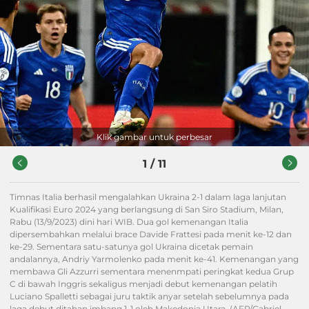
Klik gambar untuk perbesar
1
/
11
Timnas Italia berhasil mengalahkan Ukraina 2-1 dalam laga lanjutan
Kualifikasi Euro 2024 yang berlangsung di San Siro Stadium, Milan,
Rabu (13/9/2023) dini hari WIB. Dua gol kemenangan Italia
dipersembahkan melalui brace Davide Frattesi pada menit ke-12 dan
ke-29. Sementara satu-satunya gol Ukraina dicetak pemain
andalannya, Andriy Yarmolenko pada menit ke-41. Kemenangan yang
membawa Gli Azzurri sementara menenmpati peringkat kedua Grup
C di bawah Inggris sekaligus menjadi debut kemenangan pelatih
Luciano Spalletti sebagai juru taktik anyar setelah sebelumnya pada
laga debut ditahan imbang 1-1 oleh Makedonia Utara. (AFP/Gabriel