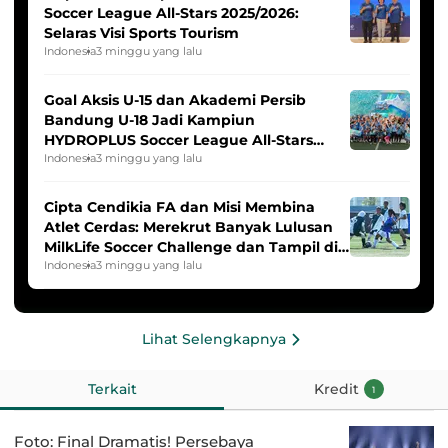
Soccer League All-Stars 2025/2026:
Selaras Visi Sports Tourism
Indonesia
3 minggu yang lalu
Goal Aksis U-15 dan Akademi Persib
Bandung U-18 Jadi Kampiun
HYDROPLUS Soccer League All-Stars
2025/2026
Indonesia
3 minggu yang lalu
Cipta Cendikia FA dan Misi Membina
Atlet Cerdas: Merekrut Banyak Lulusan
MilkLife Soccer Challenge dan Tampil di
HYDROPLUS Soccer League
Indonesia
3 minggu yang lalu
Lihat Selengkapnya
Terkait
Kredit
1
Foto: Final Dramatis! Persebaya