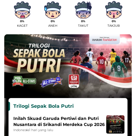
0%
0%
0%
0%
KAGET
ANEH
TAKUT
TAKJUB
Trilogi Sepak Bola Putri
Inilah Skuad Garuda Pertiwi dan Putri
Nusantara di Srikandi Merdeka Cup 2026
Indonesia
1 hari yang lalu