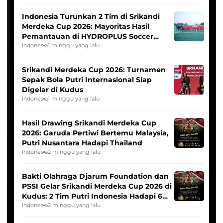
Indonesia Turunkan 2 Tim di Srikandi
Merdeka Cup 2026: Mayoritas Hasil
Pemantauan di HYDROPLUS Soccer
League
Indonesia
1 minggu yang lalu
Srikandi Merdeka Cup 2026: Turnamen
Sepak Bola Putri Internasional Siap
Digelar di Kudus
Indonesia
1 minggu yang lalu
Hasil Drawing Srikandi Merdeka Cup
2026: Garuda Pertiwi Bertemu Malaysia,
Putri Nusantara Hadapi Thailand
Indonesia
2 minggu yang lalu
Bakti Olahraga Djarum Foundation dan
PSSI Gelar Srikandi Merdeka Cup 2026 di
Kudus: 2 Tim Putri Indonesia Hadapi 6
Tim Asia
Indonesia
2 minggu yang lalu