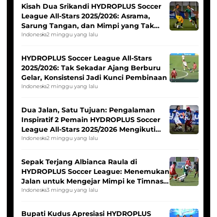
Kisah Dua Srikandi HYDROPLUS Soccer
League All-Stars 2025/2026: Asrama,
Sarung Tangan, dan Mimpi yang Tak
Pernah Padam
Indonesia
2 minggu yang lalu
HYDROPLUS Soccer League All-Stars
2025/2026: Tak Sekadar Ajang Berburu
Gelar, Konsistensi Jadi Kunci Pembinaan
Indonesia
2 minggu yang lalu
Dua Jalan, Satu Tujuan: Pengalaman
Inspiratif 2 Pemain HYDROPLUS Soccer
League All-Stars 2025/2026 Mengikuti
Seleksi Timnas Indonesia Putri
Indonesia
2 minggu yang lalu
Sepak Terjang Albianca Raula di
HYDROPLUS Soccer League: Menemukan
Jalan untuk Mengejar Mimpi ke Timnas
Indonesia Putri
Indonesia
3 minggu yang lalu
Bupati Kudus Apresiasi HYDROPLUS