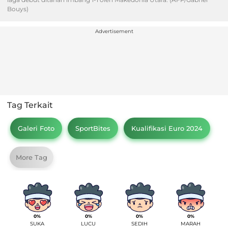
Bouys)
Advertisement
Tag Terkait
Galeri Foto
SportBites
Kualifikasi Euro 2024
More Tag
0%
0%
0%
0%
SUKA
LUCU
SEDIH
MARAH