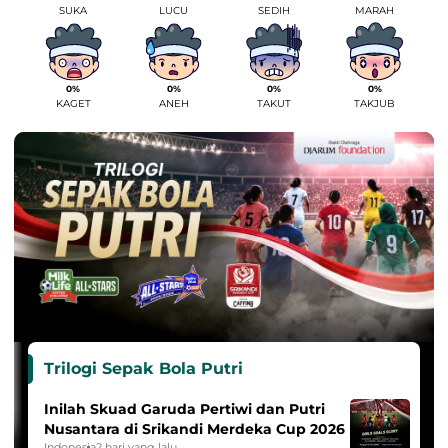
SUKA
LUCU
SEDIH
MARAH
0%
0%
0%
0%
KAGET
ANEH
TAKUT
TAKJUB
Trilogi Sepak Bola Putri
Inilah Skuad Garuda Pertiwi dan Putri
Nusantara di Srikandi Merdeka Cup 2026
Indonesia
2 hari yang lalu