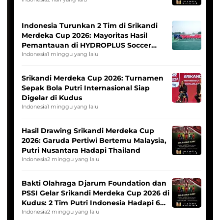
Indonesia Turunkan 2 Tim di Srikandi
Merdeka Cup 2026: Mayoritas Hasil
Pemantauan di HYDROPLUS Soccer
League
Indonesia
1 minggu yang lalu
Srikandi Merdeka Cup 2026: Turnamen
Sepak Bola Putri Internasional Siap
Digelar di Kudus
Indonesia
1 minggu yang lalu
Hasil Drawing Srikandi Merdeka Cup
2026: Garuda Pertiwi Bertemu Malaysia,
Putri Nusantara Hadapi Thailand
Indonesia
2 minggu yang lalu
Bakti Olahraga Djarum Foundation dan
PSSI Gelar Srikandi Merdeka Cup 2026 di
Kudus: 2 Tim Putri Indonesia Hadapi 6
Tim Asia
Indonesia
2 minggu yang lalu