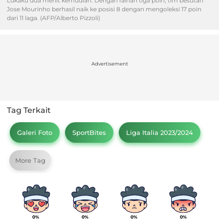
Lukaku dua menit kemudian. Dengan raihan tiga poin, tim besutan
Jose Mourinho berhasil naik ke posisi 8 dengan mengoleksi 17 poin
dari 11 laga. (AFP/Alberto Pizzoli)
Advertisement
Tag Terkait
Galeri Foto
SportBites
Liga Italia 2023/2024
More Tag
0%
0%
0%
0%