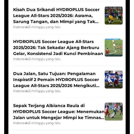
Kisah Dua Srikandi HYDROPLUS Soccer
League All-Stars 2025/2026: Asrama,
Sarung Tangan, dan Mimpi yang Tak
Pernah Padam
Indonesia
3 minggu yang lalu
HYDROPLUS Soccer League All-Stars
2025/2026: Tak Sekadar Ajang Berburu
Gelar, Konsistensi Jadi Kunci Pembinaan
Indonesia
3 minggu yang lalu
Dua Jalan, Satu Tujuan: Pengalaman
Inspiratif 2 Pemain HYDROPLUS Soccer
League All-Stars 2025/2026 Mengikuti
Seleksi Timnas Indonesia Putri
Indonesia
3 minggu yang lalu
Sepak Terjang Albianca Raula di
HYDROPLUS Soccer League: Menemukan
Jalan untuk Mengejar Mimpi ke Timnas
Indonesia Putri
Indonesia
3 minggu yang lalu