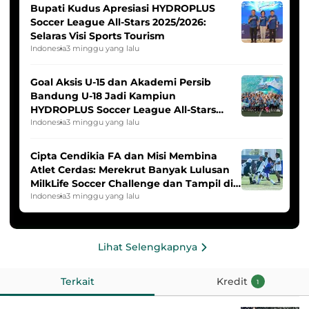
Bupati Kudus Apresiasi HYDROPLUS
Soccer League All-Stars 2025/2026:
Selaras Visi Sports Tourism
Indonesia
3 minggu yang lalu
Goal Aksis U-15 dan Akademi Persib
Bandung U-18 Jadi Kampiun
HYDROPLUS Soccer League All-Stars
2025/2026
Indonesia
3 minggu yang lalu
Cipta Cendikia FA dan Misi Membina
Atlet Cerdas: Merekrut Banyak Lulusan
MilkLife Soccer Challenge dan Tampil di
HYDROPLUS Soccer League
Indonesia
3 minggu yang lalu
Lihat Selengkapnya
Terkait
Kredit
1