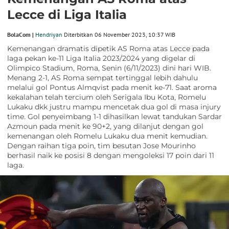
Lecce di Liga Italia
BolaCom |
Hendriyan
Diterbitkan 06 November 2023, 10:37 WIB
Kemenangan dramatis dipetik AS Roma atas Lecce pada
laga pekan ke-11 Liga Italia 2023/2024 yang digelar di
Olimpico Stadium, Roma, Senin (6/11/2023) dini hari WIB.
Menang 2-1, AS Roma sempat tertinggal lebih dahulu
melalui gol Pontus Almqvist pada menit ke-71. Saat aroma
kekalahan telah tercium oleh Serigala Ibu Kota, Romelu
Lukaku dkk justru mampu mencetak dua gol di masa injury
time. Gol penyeimbang 1-1 dihasilkan lewat tandukan Sardar
Azmoun pada menit ke 90+2, yang dilanjut dengan gol
kemenangan oleh Romelu Lukaku dua menit kemudian.
Dengan raihan tiga poin, tim besutan Jose Mourinho
berhasil naik ke posisi 8 dengan mengoleksi 17 poin dari 11
laga.