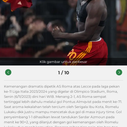
Klik gambar untuk perbesar
1
/
10
Kemenangan dramatis dipetik AS Roma atas Lecce pada laga pekan
ke-11 Liga Italia 2023/2024 yang digelar di Olimpico Stadium, Roma,
Senin (6/11/2023) dini hari WIB. Menang 2-1, AS Roma sempat
tertinggal lebih dahulu melalui gol Pontus Almqvist pada menit ke-71.
Saat aroma kekalahan telah tercium oleh Serigala Ibu Kota, Romelu
Lukaku dkk justru mampu mencetak dua gol di masa injury time. Gol
penyeimbang 1-1 dihasilkan lewat tandukan Sardar Azmoun pada
menit ke 90+2, yang dilanjut dengan gol kemenangan oleh Romelu