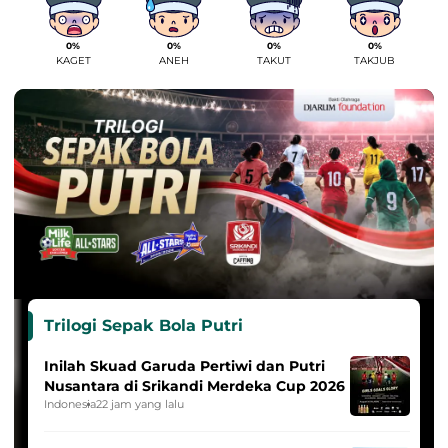
0%
0%
0%
0%
KAGET
ANEH
TAKUT
TAKJUB
Trilogi Sepak Bola Putri
Inilah Skuad Garuda Pertiwi dan Putri
Nusantara di Srikandi Merdeka Cup 2026
Indonesia
22 jam yang lalu