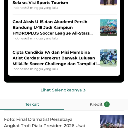
Selaras Visi Sports Tourism
Indonesia
3 minggu yang lalu
Goal Aksis U-15 dan Akademi Persib
Bandung U-18 Jadi Kampiun
HYDROPLUS Soccer League All-Stars
2025/2026
Indonesia
3 minggu yang lalu
Cipta Cendikia FA dan Misi Membina
Atlet Cerdas: Merekrut Banyak Lulusan
MilkLife Soccer Challenge dan Tampil di
HYDROPLUS Soccer League
Indonesia
3 minggu yang lalu
Lihat Selengkapnya
Terkait
Kredit
1
Foto: Final Dramatis! Persebaya
Angkat Trofi Piala Presiden 2026 Usai