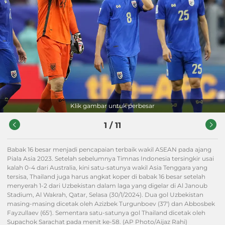
Klik gambar untuk perbesar
1
/
11
Babak 16 besar menjadi pencapaian terbaik wakil ASEAN pada ajang
Piala Asia 2023. Setelah sebelumnya Timnas Indonesia tersingkir usai
kalah 0-4 dari Australia, kini satu-satunya wakil Asia Tenggara yang
tersisa, Thailand juga harus angkat koper di babak 16 besar setelah
menyerah 1-2 dari Uzbekistan dalam laga yang digelar di Al Janoub
Stadium, Al Wakrah, Qatar, Selasa (30/1/2024). Dua gol Uzbekistan
masing-masing dicetak oleh Azizbek Turgunboev (37') dan Abbosbek
Fayzullaev (65'). Sementara satu-satunya gol Thailand dicetak oleh
Supachok Sarachat pada menit ke-58. (AP Photo/Aijaz Rahi)