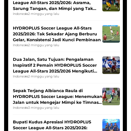
League All-Stars 2025/2026: Asrama,
Sarung Tangan, dan Mimpi yang Tak
Pernah Padam
Indonesia
2 minggu yang lalu
HYDROPLUS Soccer League All-Stars
2025/2026: Tak Sekadar Ajang Berburu
Gelar, Konsistensi Jadi Kunci Pembinaan
Indonesia
2 minggu yang lalu
Dua Jalan, Satu Tujuan: Pengalaman
Inspiratif 2 Pemain HYDROPLUS Soccer
League All-Stars 2025/2026 Mengikuti
Seleksi Timnas Indonesia Putri
Indonesia
2 minggu yang lalu
Sepak Terjang Albianca Raula di
HYDROPLUS Soccer League: Menemukan
Jalan untuk Mengejar Mimpi ke Timnas
Indonesia Putri
Indonesia
3 minggu yang lalu
Bupati Kudus Apresiasi HYDROPLUS
Soccer League All-Stars 2025/2026: