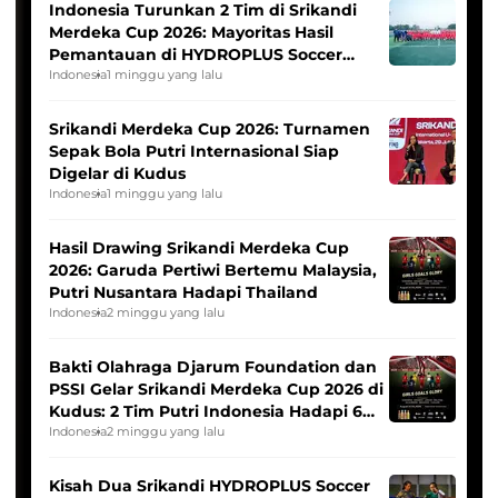
Indonesia Turunkan 2 Tim di Srikandi
Merdeka Cup 2026: Mayoritas Hasil
Pemantauan di HYDROPLUS Soccer
League
Indonesia
1 minggu yang lalu
Srikandi Merdeka Cup 2026: Turnamen
Sepak Bola Putri Internasional Siap
Digelar di Kudus
Indonesia
1 minggu yang lalu
Hasil Drawing Srikandi Merdeka Cup
2026: Garuda Pertiwi Bertemu Malaysia,
Putri Nusantara Hadapi Thailand
Indonesia
2 minggu yang lalu
Bakti Olahraga Djarum Foundation dan
PSSI Gelar Srikandi Merdeka Cup 2026 di
Kudus: 2 Tim Putri Indonesia Hadapi 6
Tim Asia
Indonesia
2 minggu yang lalu
Kisah Dua Srikandi HYDROPLUS Soccer