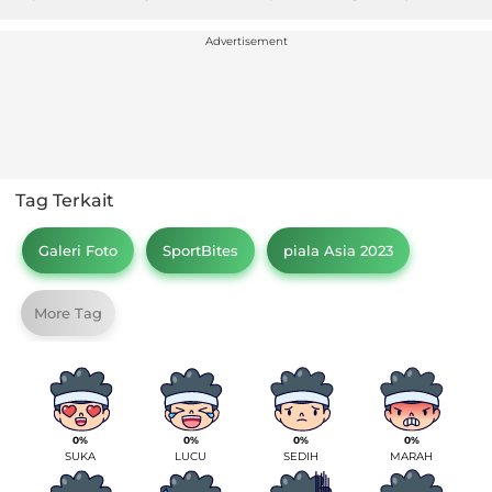
Advertisement
Tag Terkait
Galeri Foto
SportBites
piala Asia 2023
More Tag
0%
0%
0%
0%
SUKA
LUCU
SEDIH
MARAH