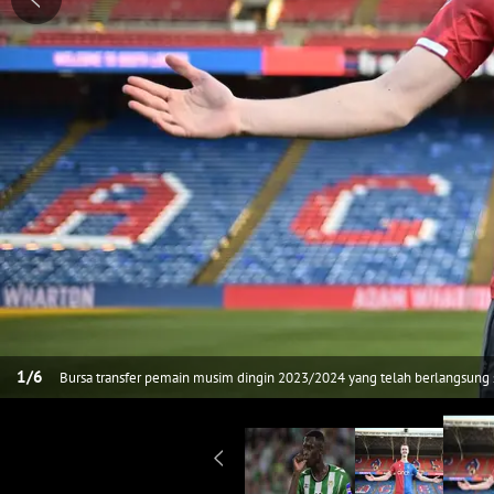
1
/
6
Bursa transfer pemain musim dingin 2023/2024 yang telah berlangsung sej
pekan terakhir dalam rentang empat hari, 29 Januari hingga 1 Februrai 2
klub Benua Amerika dan Eropa. Berikut ini daftar 5 transfer termahal yan
2023/2024. (cpfc.co.uk)