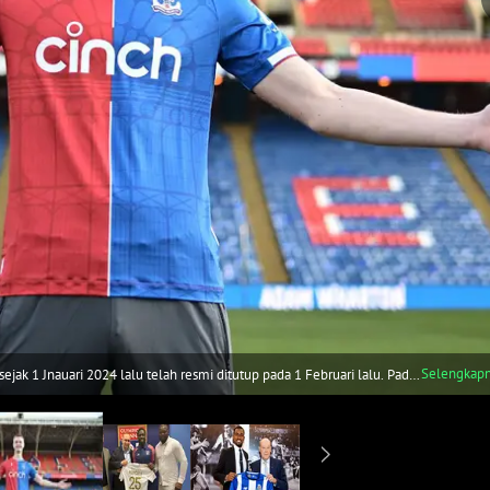
Selengkap
ak 1 Jnauari 2024 lalu telah resmi ditutup pada 1 Februari lalu. Pada
024 telah terjadi beberapa kesepakatan transfer yang melibatkan klub-
g terjadi pada pekan terakhir bursa transfer pemain musim dingin