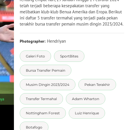
telah terjadi beberapa kesepakatan transfer yang
melibatkan klub-klub Benua Amerika dan Eropa. Berikut
ini daftar 5 transfer termahal yang terjadi pada pekan
terakhir bursa transfer pemain musim dingin 2023/2024.
Hendriyan
Photographer:
Galeri Foto
SportBites
Bursa Transfer Pemain
Musim Dingin 2023/2024
Pekan Terakhir
1
/
6
nya
Transfer Termahal
Adam Wharton
Gelandang Belgia berusia 25 tahun, Orel Mangala didatangkan 
pada 1 Februari 2024 berstatus pinjaman selama setengah musi
setara Rp198 miliar. Peminjaman ini juga dilengkapi dengan ops
Nottingham Forest
Luiz Henrique
Botafogo