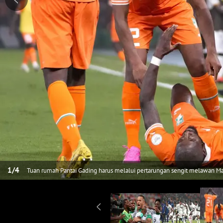
1
/
4
Tuan rumah Pantai Gading harus melalui pertarungan sengit melawan Ma
1 hingga babak extra time. (AP Photo/Sunday Alamba)