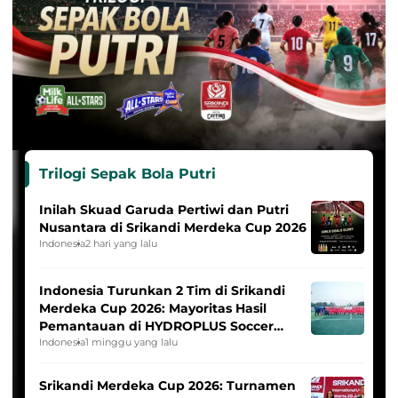
Trilogi Sepak Bola Putri
Inilah Skuad Garuda Pertiwi dan Putri
Nusantara di Srikandi Merdeka Cup 2026
Indonesia
2 hari yang lalu
Indonesia Turunkan 2 Tim di Srikandi
Merdeka Cup 2026: Mayoritas Hasil
Pemantauan di HYDROPLUS Soccer
League
Indonesia
1 minggu yang lalu
Srikandi Merdeka Cup 2026: Turnamen