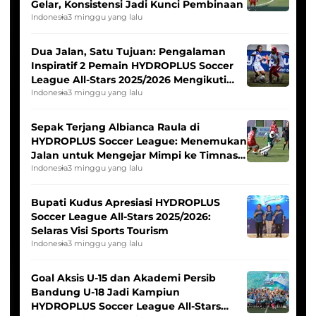
Gelar, Konsistensi Jadi Kunci Pembinaan
Indonesia
3 minggu yang lalu
Dua Jalan, Satu Tujuan: Pengalaman
Inspiratif 2 Pemain HYDROPLUS Soccer
League All-Stars 2025/2026 Mengikuti
Seleksi Timnas Indonesia Putri
Indonesia
3 minggu yang lalu
Sepak Terjang Albianca Raula di
HYDROPLUS Soccer League: Menemukan
Jalan untuk Mengejar Mimpi ke Timnas
Indonesia Putri
Indonesia
3 minggu yang lalu
Bupati Kudus Apresiasi HYDROPLUS
Soccer League All-Stars 2025/2026:
Selaras Visi Sports Tourism
Indonesia
3 minggu yang lalu
Goal Aksis U-15 dan Akademi Persib
Bandung U-18 Jadi Kampiun
HYDROPLUS Soccer League All-Stars