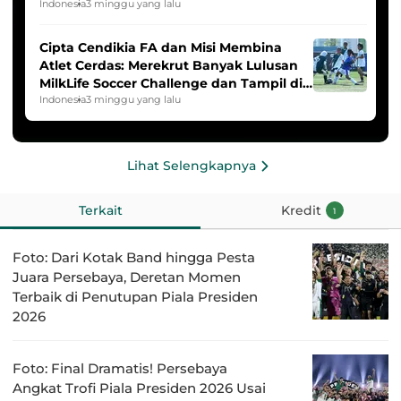
2025/2026
Indonesia
3 minggu yang lalu
Cipta Cendikia FA dan Misi Membina
Atlet Cerdas: Merekrut Banyak Lulusan
MilkLife Soccer Challenge dan Tampil di
HYDROPLUS Soccer League
Indonesia
3 minggu yang lalu
Lihat Selengkapnya
Terkait
Kredit
1
Foto: Dari Kotak Band hingga Pesta
Juara Persebaya, Deretan Momen
Terbaik di Penutupan Piala Presiden
2026
Foto: Final Dramatis! Persebaya
Angkat Trofi Piala Presiden 2026 Usai