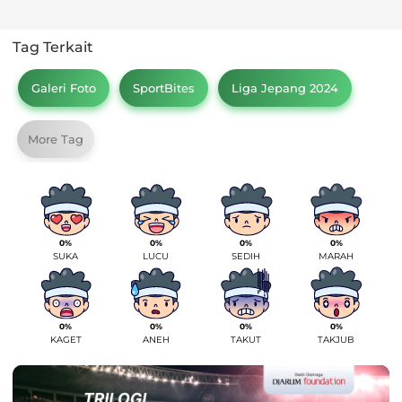
Tag Terkait
Galeri Foto
SportBites
Liga Jepang 2024
More Tag
0%
0%
0%
0%
SUKA
LUCU
SEDIH
MARAH
0%
0%
0%
0%
KAGET
ANEH
TAKUT
TAKJUB