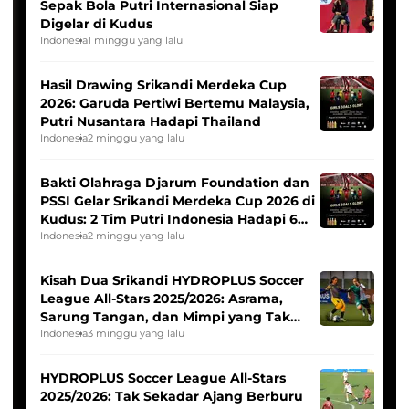
Sepak Bola Putri Internasional Siap
Digelar di Kudus
Indonesia
1 minggu yang lalu
Hasil Drawing Srikandi Merdeka Cup
2026: Garuda Pertiwi Bertemu Malaysia,
Putri Nusantara Hadapi Thailand
Indonesia
2 minggu yang lalu
Bakti Olahraga Djarum Foundation dan
PSSI Gelar Srikandi Merdeka Cup 2026 di
Kudus: 2 Tim Putri Indonesia Hadapi 6
Tim Asia
Indonesia
2 minggu yang lalu
Kisah Dua Srikandi HYDROPLUS Soccer
League All-Stars 2025/2026: Asrama,
Sarung Tangan, dan Mimpi yang Tak
Pernah Padam
Indonesia
3 minggu yang lalu
HYDROPLUS Soccer League All-Stars
2025/2026: Tak Sekadar Ajang Berburu