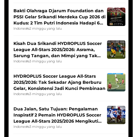
Bakti Olahraga Djarum Foundation dan
PSSI Gelar Srikandi Merdeka Cup 2026 di
Kudus: 2 Tim Putri Indonesia Hadapi 6
Tim Asia
Indonesia
2 minggu yang lalu
Kisah Dua Srikandi HYDROPLUS Soccer
League All-Stars 2025/2026: Asrama,
Sarung Tangan, dan Mimpi yang Tak
Pernah Padam
Indonesia
3 minggu yang lalu
HYDROPLUS Soccer League All-Stars
2025/2026: Tak Sekadar Ajang Berburu
Gelar, Konsistensi Jadi Kunci Pembinaan
Indonesia
3 minggu yang lalu
Dua Jalan, Satu Tujuan: Pengalaman
Inspiratif 2 Pemain HYDROPLUS Soccer
League All-Stars 2025/2026 Mengikuti
Seleksi Timnas Indonesia Putri
Indonesia
3 minggu yang lalu