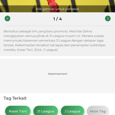
Klik gambar untuk perbesar
1
/
4
Berstatus sebagai tim yang baru promosi, Machida Zelvia
mengejutkan semua pihak di J1 League musim ini. Mereka sukses
memuncaki klasemen sementara J1 League dengan delapan laga
tersisa. Keberhasilan tersebut tak lepas dari penampilan solid kiper
mereka, Kosei Tani. (Dok. J League)
Advertisement
Tag Terkait
Kosei Tani
J1 League
J League
More Tag