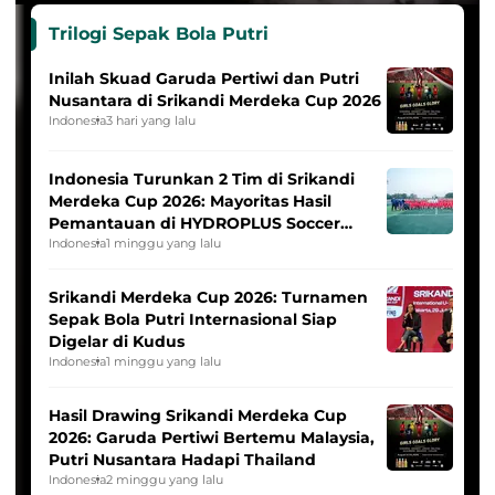
Trilogi Sepak Bola Putri
Inilah Skuad Garuda Pertiwi dan Putri
Nusantara di Srikandi Merdeka Cup 2026
Indonesia
3 hari yang lalu
Indonesia Turunkan 2 Tim di Srikandi
Merdeka Cup 2026: Mayoritas Hasil
Pemantauan di HYDROPLUS Soccer
League
Indonesia
1 minggu yang lalu
Srikandi Merdeka Cup 2026: Turnamen
Sepak Bola Putri Internasional Siap
Digelar di Kudus
Indonesia
1 minggu yang lalu
Hasil Drawing Srikandi Merdeka Cup
2026: Garuda Pertiwi Bertemu Malaysia,
Putri Nusantara Hadapi Thailand
Indonesia
2 minggu yang lalu