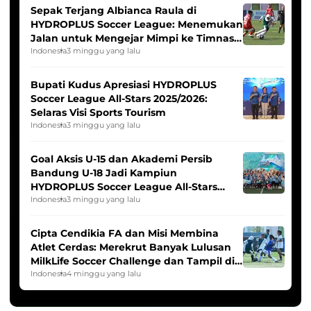
Sepak Terjang Albianca Raula di
HYDROPLUS Soccer League: Menemukan
Jalan untuk Mengejar Mimpi ke Timnas
Indonesia Putri
Indonesia
3 minggu yang lalu
Bupati Kudus Apresiasi HYDROPLUS
Soccer League All-Stars 2025/2026:
Selaras Visi Sports Tourism
Indonesia
3 minggu yang lalu
Goal Aksis U-15 dan Akademi Persib
Bandung U-18 Jadi Kampiun
HYDROPLUS Soccer League All-Stars
2025/2026
Indonesia
3 minggu yang lalu
Cipta Cendikia FA dan Misi Membina
Atlet Cerdas: Merekrut Banyak Lulusan
MilkLife Soccer Challenge dan Tampil di
HYDROPLUS Soccer League
Indonesia
4 minggu yang lalu