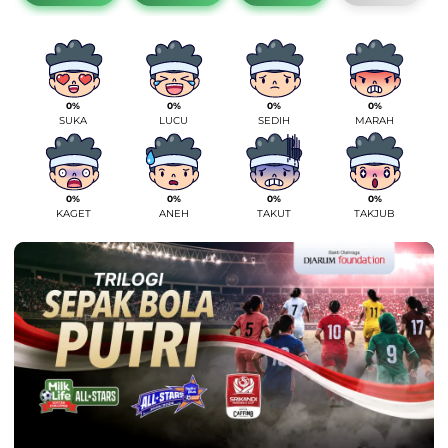
0%
0%
0%
0%
SUKA
LUCU
SEDIH
MARAH
0%
0%
0%
0%
KAGET
ANEH
TAKUT
TAKJUB