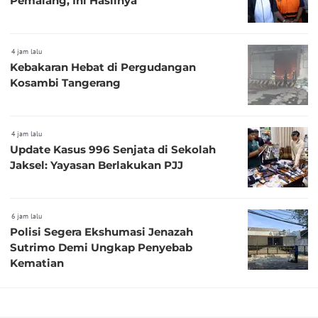
Pemalang, Ini Hasilnya
4 jam lalu
Kebakaran Hebat di Pergudangan
Kosambi Tangerang
4 jam lalu
Update Kasus 996 Senjata di Sekolah
Jaksel: Yayasan Berlakukan PJJ
6 jam lalu
Polisi Segera Ekshumasi Jenazah
Sutrimo Demi Ungkap Penyebab
Kematian