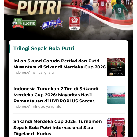
Trilogi Sepak Bola Putri
Inilah Skuad Garuda Pertiwi dan Putri
Nusantara di Srikandi Merdeka Cup 2026
Indonesia
1 hari yang lalu
Indonesia Turunkan 2 Tim di Srikandi
Merdeka Cup 2026: Mayoritas Hasil
Pemantauan di HYDROPLUS Soccer
League
Indonesia
1 minggu yang lalu
Srikandi Merdeka Cup 2026: Turnamen
Sepak Bola Putri Internasional Siap
Digelar di Kudus