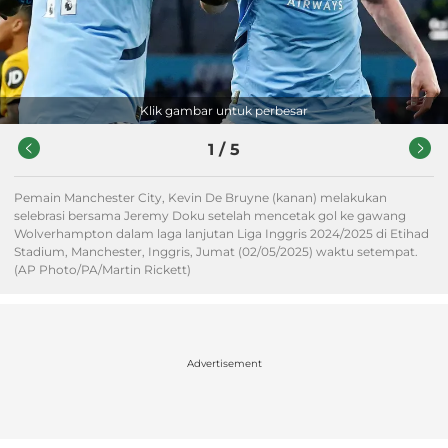
Klik gambar untuk perbesar
1
/
5
Pemain Manchester City, Kevin De Bruyne (kanan) melakukan
selebrasi bersama Jeremy Doku setelah mencetak gol ke gawang
Wolverhampton dalam laga lanjutan Liga Inggris 2024/2025 di Etihad
Stadium, Manchester, Inggris, Jumat (02/05/2025) waktu setempat.
(AP Photo/PA/Martin Rickett)
Advertisement