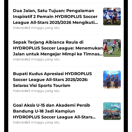
Dua Jalan, Satu Tujuan: Pengalaman
Inspiratif 2 Pemain HYDROPLUS Soccer
League All-Stars 2025/2026 Mengikuti
Seleksi Timnas Indonesia Putri
Indonesia
3 minggu yang lalu
Sepak Terjang Albianca Raula di
HYDROPLUS Soccer League: Menemukan
Jalan untuk Mengejar Mimpi ke Timnas
Indonesia Putri
Indonesia
3 minggu yang lalu
Bupati Kudus Apresiasi HYDROPLUS
Soccer League All-Stars 2025/2026:
Selaras Visi Sports Tourism
Indonesia
3 minggu yang lalu
Goal Aksis U-15 dan Akademi Persib
Bandung U-18 Jadi Kampiun
HYDROPLUS Soccer League All-Stars
2025/2026
Indonesia
3 minggu yang lalu