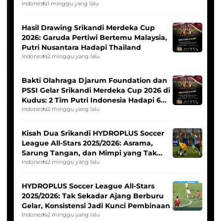
Indonesia
1 minggu yang lalu
Hasil Drawing Srikandi Merdeka Cup
2026: Garuda Pertiwi Bertemu Malaysia,
Putri Nusantara Hadapi Thailand
Indonesia
2 minggu yang lalu
Bakti Olahraga Djarum Foundation dan
PSSI Gelar Srikandi Merdeka Cup 2026 di
Kudus: 2 Tim Putri Indonesia Hadapi 6
Tim Asia
Indonesia
2 minggu yang lalu
Kisah Dua Srikandi HYDROPLUS Soccer
League All-Stars 2025/2026: Asrama,
Sarung Tangan, dan Mimpi yang Tak
Pernah Padam
Indonesia
2 minggu yang lalu
HYDROPLUS Soccer League All-Stars
2025/2026: Tak Sekadar Ajang Berburu
Gelar, Konsistensi Jadi Kunci Pembinaan
Indonesia
2 minggu yang lalu