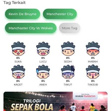
Tag Terkait
Kevin De Bruyne
Manchester City
Manchaster City Vs Wolves
More Tag
0%
0%
0%
0%
SUKA
LUCU
SEDIH
MARAH
0%
0%
0%
0%
KAGET
ANEH
TAKUT
TAKJUB