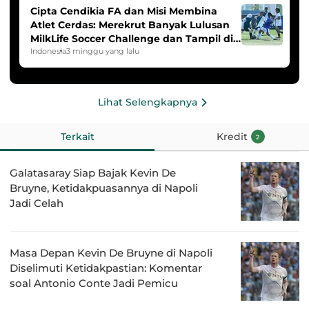
Cipta Cendikia FA dan Misi Membina
Atlet Cerdas: Merekrut Banyak Lulusan
MilkLife Soccer Challenge dan Tampil di
HYDROPLUS Soccer League
Indonesia
3 minggu yang lalu
Lihat Selengkapnya
Terkait
Kredit
2
Galatasaray Siap Bajak Kevin De
Bruyne, Ketidakpuasannya di Napoli
Jadi Celah
Masa Depan Kevin De Bruyne di Napoli
Diselimuti Ketidakpastian: Komentar
soal Antonio Conte Jadi Pemicu