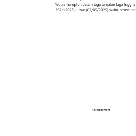
Wolverhampton dalam laga lanjutan Liga Inggris
2024/2025, Jumat (02/05/2025) waktu setempat.
Advertisement