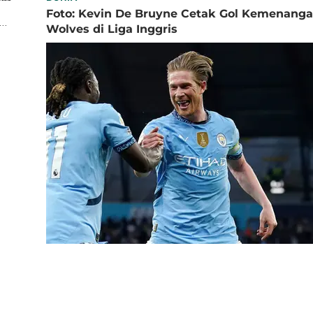
Foto: Kevin De Bruyne Cetak Gol Kemenanga
..
Wolves di Liga Inggris