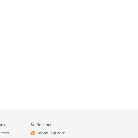
com
Bola.net
a.com
KapanLagi.com