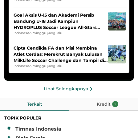
Indonesia
3 minggu yang lalu
Goal Aksis U-15 dan Akademi Persib
Bandung U-18 Jadi Kampiun
HYDROPLUS Soccer League All-Stars
2025/2026
Indonesia
3 minggu yang lalu
Cipta Cendikia FA dan Misi Membina
Atlet Cerdas: Merekrut Banyak Lulusan
MilkLife Soccer Challenge dan Tampil di
HYDROPLUS Soccer League
Indonesia
3 minggu yang lalu
Lihat Selengkapnya
Terkait
Kredit
1
TOPIK POPULER
#
Timnas Indonesia
#