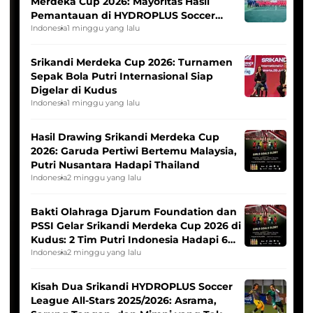
Merdeka Cup 2026: Mayoritas Hasil
Pemantauan di HYDROPLUS Soccer
League
Indonesia
1 minggu yang lalu
Srikandi Merdeka Cup 2026: Turnamen
Sepak Bola Putri Internasional Siap
Digelar di Kudus
Indonesia
1 minggu yang lalu
Hasil Drawing Srikandi Merdeka Cup
2026: Garuda Pertiwi Bertemu Malaysia,
Putri Nusantara Hadapi Thailand
Indonesia
2 minggu yang lalu
Bakti Olahraga Djarum Foundation dan
PSSI Gelar Srikandi Merdeka Cup 2026 di
Kudus: 2 Tim Putri Indonesia Hadapi 6
Tim Asia
Indonesia
2 minggu yang lalu
Kisah Dua Srikandi HYDROPLUS Soccer
League All-Stars 2025/2026: Asrama,