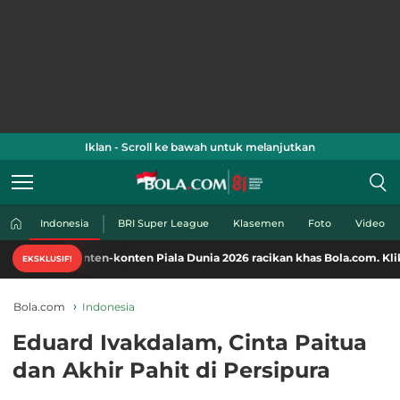
Iklan - Scroll ke bawah untuk melanjutkan
Indonesia
BRI Super League
Klasemen
Foto
Video
nten-konten Piala Dunia 2026 racikan khas Bola.com. Klik di sini!
EKSKLUSIF!
Bola.com
Indonesia
Eduard Ivakdalam, Cinta Paitua
dan Akhir Pahit di Persipura