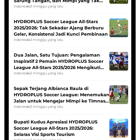
Sarung Tangan, dan Mimpi yang Tak
Pernah Padam
Indonesia
3 minggu yang lalu
HYDROPLUS Soccer League All-Stars
2025/2026: Tak Sekadar Ajang Berburu
Gelar, Konsistensi Jadi Kunci Pembinaan
Indonesia
3 minggu yang lalu
Dua Jalan, Satu Tujuan: Pengalaman
Inspiratif 2 Pemain HYDROPLUS Soccer
League All-Stars 2025/2026 Mengikuti
Seleksi Timnas Indonesia Putri
Indonesia
3 minggu yang lalu
Sepak Terjang Albianca Raula di
HYDROPLUS Soccer League: Menemukan
Jalan untuk Mengejar Mimpi ke Timnas
Indonesia Putri
Indonesia
3 minggu yang lalu
Bupati Kudus Apresiasi HYDROPLUS
Soccer League All-Stars 2025/2026:
Selaras Visi Sports Tourism