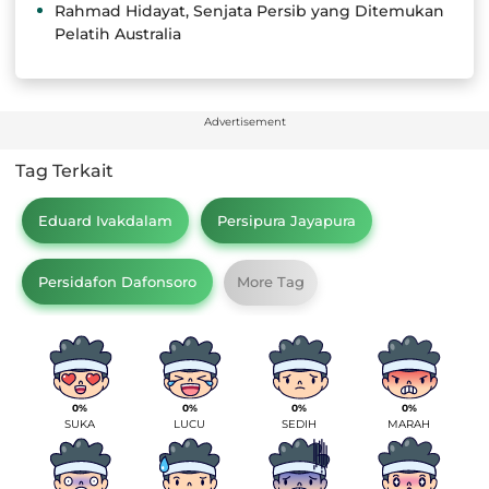
Rahmad Hidayat, Senjata Persib yang Ditemukan
Pelatih Australia
Advertisement
Tag Terkait
Eduard Ivakdalam
Persipura Jayapura
Persidafon Dafonsoro
More Tag
0%
0%
0%
0%
SUKA
LUCU
SEDIH
MARAH