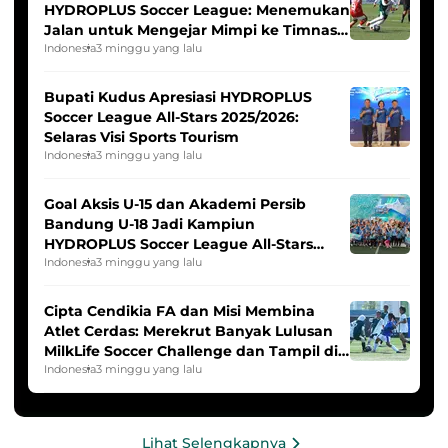
HYDROPLUS Soccer League: Menemukan
Jalan untuk Mengejar Mimpi ke Timnas
Indonesia Putri
Indonesia
3 minggu yang lalu
Bupati Kudus Apresiasi HYDROPLUS
Soccer League All-Stars 2025/2026:
Selaras Visi Sports Tourism
Indonesia
3 minggu yang lalu
Goal Aksis U-15 dan Akademi Persib
Bandung U-18 Jadi Kampiun
HYDROPLUS Soccer League All-Stars
2025/2026
Indonesia
3 minggu yang lalu
Cipta Cendikia FA dan Misi Membina
Atlet Cerdas: Merekrut Banyak Lulusan
MilkLife Soccer Challenge dan Tampil di
HYDROPLUS Soccer League
Indonesia
3 minggu yang lalu
Lihat Selengkapnya