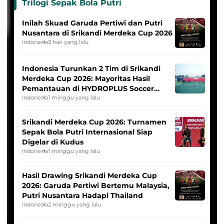
Trilogi Sepak Bola Putri
Inilah Skuad Garuda Pertiwi dan Putri
Nusantara di Srikandi Merdeka Cup 2026
Indonesia
3 hari yang lalu
Indonesia Turunkan 2 Tim di Srikandi
Merdeka Cup 2026: Mayoritas Hasil
Pemantauan di HYDROPLUS Soccer
League
Indonesia
1 minggu yang lalu
Srikandi Merdeka Cup 2026: Turnamen
Sepak Bola Putri Internasional Siap
Digelar di Kudus
Indonesia
1 minggu yang lalu
Hasil Drawing Srikandi Merdeka Cup
2026: Garuda Pertiwi Bertemu Malaysia,
Putri Nusantara Hadapi Thailand
Indonesia
2 minggu yang lalu