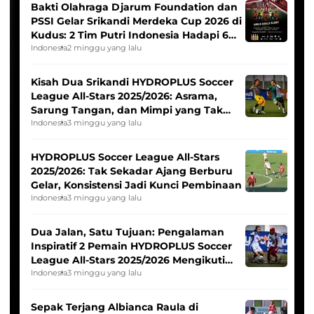
Bakti Olahraga Djarum Foundation dan
PSSI Gelar Srikandi Merdeka Cup 2026 di
Kudus: 2 Tim Putri Indonesia Hadapi 6
Tim Asia
Indonesia
2 minggu yang lalu
Kisah Dua Srikandi HYDROPLUS Soccer
League All-Stars 2025/2026: Asrama,
Sarung Tangan, dan Mimpi yang Tak
Pernah Padam
Indonesia
3 minggu yang lalu
HYDROPLUS Soccer League All-Stars
2025/2026: Tak Sekadar Ajang Berburu
Gelar, Konsistensi Jadi Kunci Pembinaan
Indonesia
3 minggu yang lalu
Dua Jalan, Satu Tujuan: Pengalaman
Inspiratif 2 Pemain HYDROPLUS Soccer
League All-Stars 2025/2026 Mengikuti
Seleksi Timnas Indonesia Putri
Indonesia
3 minggu yang lalu
Sepak Terjang Albianca Raula di