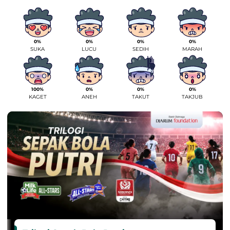
0%
0%
0%
0%
SUKA
LUCU
SEDIH
MARAH
100%
0%
0%
0%
KAGET
ANEH
TAKUT
TAKJUB