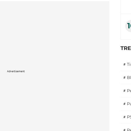
TR
#
T
Advertisement
#
B
#
P
#
Pa
#
P
#
Pe