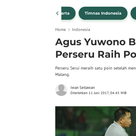
PSSI
Persija Jakarta
Timnas Indonesia
Home
Indonesia
Agus Yuwono Be
Perseru Raih P
Perseru Serui meraih satu poin setelah me
Malang.
Iwan Setiawan
Diterbitkan 11 Juni 2017, 04:45 WIB