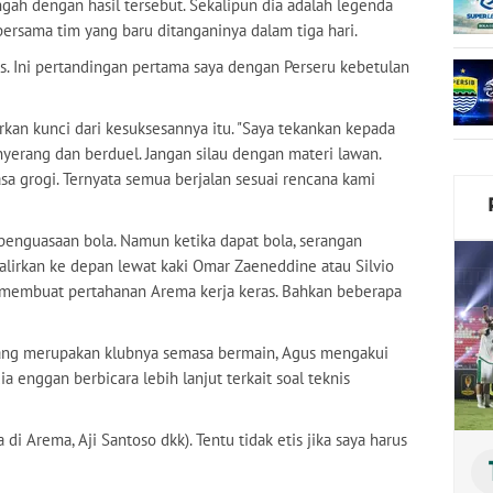
gah dengan hasil tersebut. Sekalipun dia adalah legenda
ersama tim yang baru ditanganinya dalam tiga hari.
tas. Ini pertandingan pertama saya dengan Perseru kebetulan
rkan kunci dari kesuksesannya itu. "Saya tekankan kepada
erang dan berduel. Jangan silau dengan materi lawan.
sa grogi. Ternyata semua berjalan sesuai rencana kami
enguasaan bola. Namun ketika dapat bola, serangan
ialirkan ke depan lewat kaki Omar Zaeneddine atau Silvio
 membuat pertahanan Arema kerja keras. Bahkan beberapa
yang merupakan klubnya semasa bermain, Agus mengakui
a enggan berbicara lebih lanjut terkait soal teknis
di Arema, Aji Santoso dkk). Tentu tidak etis jika saya harus