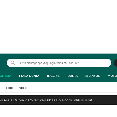
ONESIA
PIALA DUNIA
INGGRIS
DUNIA
SPANYOL
MOTO
FOTO
VIDEO
 Piala Dunia 2026 racikan khas Bola.com. Klik di sini!