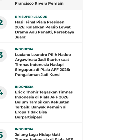
Francisco Rivera Pemain
Terbaik, Arlyansyah Bersinar,
Gustavo Henrique Top Skor
BRI SUPER LEAGUE
2
Hasil Final Piala Presiden
2026: Kalahkan Persib Lewat
Drama Adu Penalti, Persebaya
Juara!
INDONESIA
3
Luciano Leandro Pilih Nadeo
Argawinata Jadi Starter saat
Timnas Indonesia Hadapi
Singapura di Piala AFF 2026:
Pengalaman Jadi Kunci
INDONESIA
4
Erick Thohir Tegaskan Timnas
Indonesia di Piala AFF 2026
Belum Tampilkan Kekuatan
Terbaik: Banyak Pemain di
Eropa Tidak Bisa
Berpartisipasi
INDONESIA
5
Jelang Laga Hidup Mati
Timnas Indonesia di Piala AFF