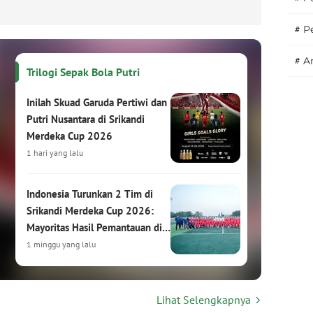
#
P
#
A
Trilogi Sepak Bola Putri
Inilah Skuad Garuda Pertiwi dan
Putri Nusantara di Srikandi
Merdeka Cup 2026
1 hari yang lalu
Indonesia Turunkan 2 Tim di
Srikandi Merdeka Cup 2026:
Mayoritas Hasil Pemantauan di
HYDROPLUS Soccer League
1 minggu yang lalu
Srikandi Merdeka Cup 2026:
Lihat Selengkapnya
Turnamen Sepak Bola Putri