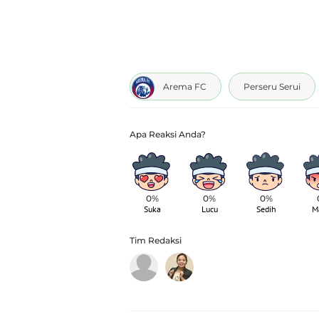
Arema FC
Perseru Serui
0%
0%
0%
Suka
Lucu
Sedih
M
Tim Redaksi