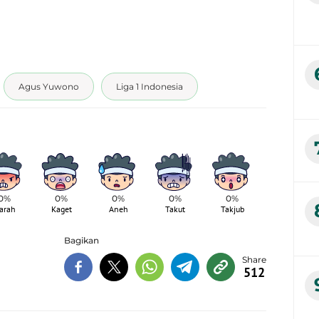
Agus Yuwono
Liga 1 Indonesia
0%
0%
0%
0%
0%
arah
Kaget
Aneh
Takut
Takjub
Bagikan
512