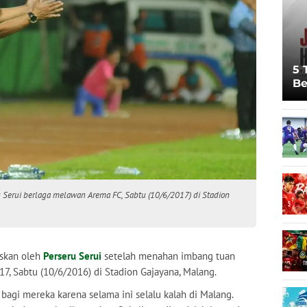
5 
Be
Pi
Sp
Ju
 Serui berlaga melawan Arema FC, Sabtu (10/6/2017) di Stadion
skan oleh
Perseru Serui
setelah menahan imbang tuan
17, Sabtu (10/6/2016) di Stadion Gajayana, Malang.
agi mereka karena selama ini selalu kalah di Malang.