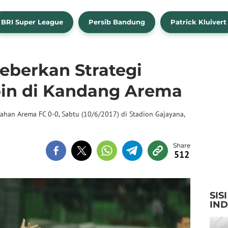
BRI Super League
Persib Bandung
Patrick Kluivert
berkan Strategi
oin di Kandang Arema
nahan Arema FC 0-0, Sabtu (10/6/2017) di Stadion Gajayana,
512
SIS
IN