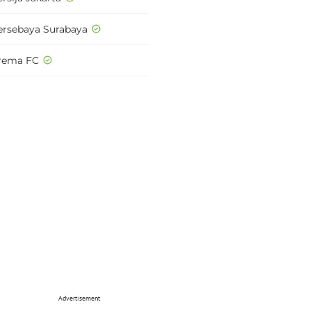
ersebaya Surabaya
rema FC
Advertisement