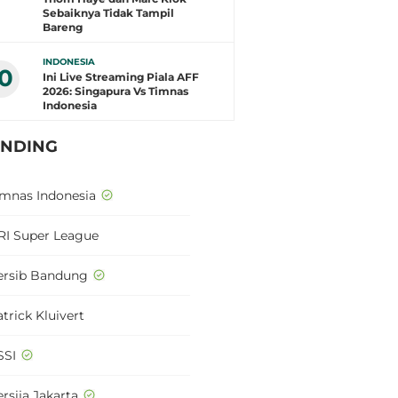
Sebaiknya Tidak Tampil
Bareng
INDONESIA
10
Ini Live Streaming Piala AFF
2026: Singapura Vs Timnas
Indonesia
ENDING
imnas Indonesia
RI Super League
ersib Bandung
trick Kluivert
SSI
rsija Jakarta