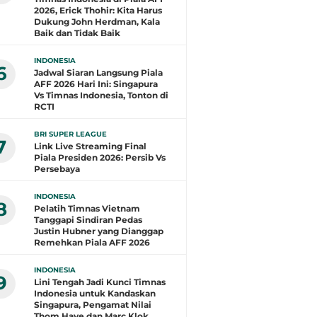
2026, Erick Thohir: Kita Harus
Dukung John Herdman, Kala
Baik dan Tidak Baik
INDONESIA
6
Jadwal Siaran Langsung Piala
AFF 2026 Hari Ini: Singapura
Vs Timnas Indonesia, Tonton di
RCTI
BRI SUPER LEAGUE
7
Link Live Streaming Final
Piala Presiden 2026: Persib Vs
Persebaya
INDONESIA
8
Pelatih Timnas Vietnam
Tanggapi Sindiran Pedas
Justin Hubner yang Dianggap
Remehkan Piala AFF 2026
INDONESIA
9
Lini Tengah Jadi Kunci Timnas
Indonesia untuk Kandaskan
Singapura, Pengamat Nilai
Thom Haye dan Marc Klok