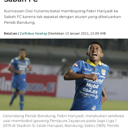
Kurniawan Dwi Yulianto batal memboyong Febri Hariyadi ke
Sabah FC karena tak sepakat dengan aturan yang dikeluarkan
Persib Bandung.
BolaCom |
Zulfirdaus Harahap
Diterbitkan 15 Januari 2021, 15:00 WIB
Gelandang Persib Bandung, Febri Hariyadi, melakukan selebrasi
usai membobol gawang Persipura Jayapura pada laga Liga 1
2019 di Stadion Si Jalak Harupat, Bandung, Sabtu (18/5). Persib