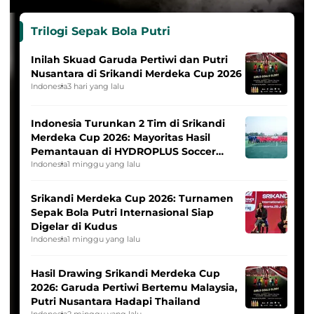
Trilogi Sepak Bola Putri
Inilah Skuad Garuda Pertiwi dan Putri
Nusantara di Srikandi Merdeka Cup 2026
Indonesia
3 hari yang lalu
Indonesia Turunkan 2 Tim di Srikandi
Merdeka Cup 2026: Mayoritas Hasil
Pemantauan di HYDROPLUS Soccer
League
Indonesia
1 minggu yang lalu
Srikandi Merdeka Cup 2026: Turnamen
Sepak Bola Putri Internasional Siap
Digelar di Kudus
Indonesia
1 minggu yang lalu
Hasil Drawing Srikandi Merdeka Cup
2026: Garuda Pertiwi Bertemu Malaysia,
Putri Nusantara Hadapi Thailand
Indonesia
2 minggu yang lalu