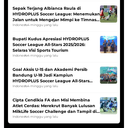
Sepak Terjang Albianca Raula di
HYDROPLUS Soccer League: Menemukan
Jalan untuk Mengejar Mimpi ke Timnas
Indonesia Putri
Indonesia
4 minggu yang lalu
Bupati Kudus Apresiasi HYDROPLUS
Soccer League All-Stars 2025/2026:
Selaras Visi Sports Tourism
Indonesia
4 minggu yang lalu
Goal Aksis U-15 dan Akademi Persib
Bandung U-18 Jadi Kampiun
HYDROPLUS Soccer League All-Stars
2025/2026
Indonesia
4 minggu yang lalu
Cipta Cendikia FA dan Misi Membina
Atlet Cerdas: Merekrut Banyak Lulusan
MilkLife Soccer Challenge dan Tampil di
HYDROPLUS Soccer League
Indonesia
4 minggu yang lalu