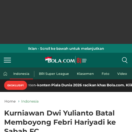
Iklan - Scroll ke bawah untuk melanjutkan
Indonesia
BRI Super League
Klasemen
Foto
Video
konten-konten Piala Dunia 2026 racikan khas Bola.com. Klik di sini!
EKSKLUSIF!
Home
Indonesia
Kurniawan Dwi Yulianto Batal
Memboyong Febri Hariyadi ke
Sabah FC