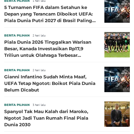
BERITA PILIHAN
1 hari lalu
5 Turnamen FIFA dalam Setahun ke
Depan yang Terancam Diboikot UEFA:
Piala Dunia Putri 2027 di Brasil Paling
Besar
BERITA PILIHAN
2 hari lalu
Piala Dunia 2026 Tinggalkan Warisan
Besar, Kanada Investasikan Rp17,9
Triliun untuk Olahraga Terbesar
Sepanjang Sejarah
BERITA PILIHAN
2 hari lalu
Gianni Infantino Sudah Minta Maaf,
UEFA Tetap Ngotot: Boikot Piala Dunia
Belum Dicabut
BERITA PILIHAN
3 hari lalu
Spanyol Tak Mau Kalah dari Maroko,
Ngotot Jadi Tuan Rumah Final Piala
Dunia 2030