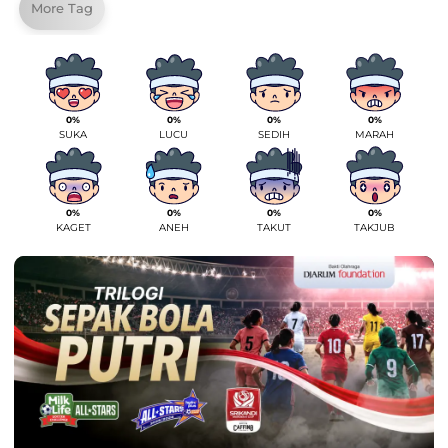
More Tag
0%
0%
0%
0%
SUKA
LUCU
SEDIH
MARAH
0%
0%
0%
0%
KAGET
ANEH
TAKUT
TAKJUB