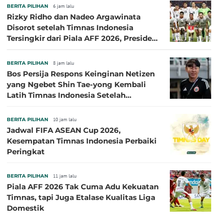
BERITA PILIHAN
6 jam lalu
Rizky Ridho dan Nadeo Argawinata
Disorot setelah Timnas Indonesia
Tersingkir dari Piala AFF 2026, Presiden
Persija Pasang Badan
BERITA PILIHAN
8 jam lalu
Bos Persija Respons Keinginan Netizen
yang Ngebet Shin Tae-yong Kembali
Latih Timnas Indonesia Setelah
Tersingkir dari Piala AFF 2026
BERITA PILIHAN
10 jam lalu
Jadwal FIFA ASEAN Cup 2026,
Kesempatan Timnas Indonesia Perbaiki
Peringkat
BERITA PILIHAN
11 jam lalu
Piala AFF 2026 Tak Cuma Adu Kekuatan
Timnas, tapi Juga Etalase Kualitas Liga
Domestik