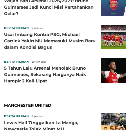
Wajah Baru Arsenal 2026/2027: Bruno
Guimaraes Jadi Kunci Misi Pertahankan
Gelar?
BERITA PILIHAN
9 jam lalu
Usai Imbang Kontra PSG, Michael
Carrick Yakin MU Memasuki Musim Baru
dalam Kondisi Bagus
BERITA PILIHAN
10 jam lalu
5 Tahun Lalu Arsenal Menolak Bruno
Guimaraes, Sekarang Harganya Naik
Hampir 2 Kali Lipat
MANCHESTER UNITED
BERITA PILIHAN
5 jam lalu
Lewis Hall Tinggalkan La Manga,
Newcastle Tolak Minat MU