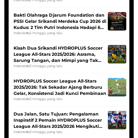
Bakti Olahraga Djarum Foundation dan
PSSI Gelar Srikandi Merdeka Cup 2026 di
Kudus: 2 Tim Putri Indonesia Hadapi 6
Tim Asia
Indonesia
2 minggu yang lalu
Kisah Dua Srikandi HYDROPLUS Soccer
League All-Stars 2025/2026: Asrama,
Sarung Tangan, dan Mimpi yang Tak
Pernah Padam
Indonesia
3 minggu yang lalu
HYDROPLUS Soccer League All-Stars
2025/2026: Tak Sekadar Ajang Berburu
Gelar, Konsistensi Jadi Kunci Pembinaan
Indonesia
3 minggu yang lalu
Dua Jalan, Satu Tujuan: Pengalaman
Inspiratif 2 Pemain HYDROPLUS Soccer
League All-Stars 2025/2026 Mengikuti
Seleksi Timnas Indonesia Putri
Indonesia
3 minggu yang lalu